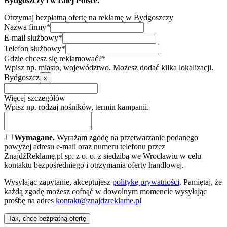
Bydgoszczy i w całej Polsce.
Otrzymaj bezpłatną ofertę na reklamę w Bydgoszczy
Nazwa firmy*
E-mail służbowy*
Telefon służbowy*
Gdzie chcesz się reklamować?*
Wpisz np. miasto, województwo. Możesz dodać kilka lokalizacji.
Bydgoszcz
x
Więcej szczegółów
Wpisz np. rodzaj nośników, termin kampanii.
Wymagane.
Wyrażam zgodę na przetwarzanie podanego
powyżej adresu e-mail oraz numeru telefonu przez
ZnajdźReklamę.pl sp. z o. o. z siedzibą we Wrocławiu w celu
kontaktu bezpośredniego i otrzymania oferty handlowej.
Wysyłając zapytanie, akceptujesz
politykę prywatności
. Pamiętaj, że
każdą zgodę możesz cofnąć w dowolnym momencie wysyłając
prośbę na adres
kontakt@znajdzreklame.pl
Tak, chcę bezpłatną ofertę