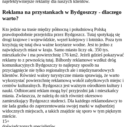
najefektywniejsze reklamy dla naszych klientów.
Reklama na przystankach w Bydgoszczy - dlaczego
warto?
Kto jedzie na trasie między północną i południową Polską
prawdopodobnie przejeżdża przez Bydgoszcz. Tutaj spotykają się
drogi krajowe i wojewódzkie, węzeł kolejowy i lotnisko. Poza tym
krzyżują się tutaj dwa ważne korytarze wodne. Jest to jedno z
największych miast w kraju. Samo miasto liczy ok. 350 tys.
mieszkańców i ma powierzchnię 176 km2. Jeżeli gdzieś pokazywać
reklamy to z pewnością tutaj. Bilbordy reklamowe wzdłuż dróg
komunikacyjnych Bydgoszczy to najlepszy sposób na
przyciągnięcie nie tylko regionalnych ale i międzynarodowych
klientów. Również walory turystyczne miasta sprawiają, że warto
wykorzystać powierzchnię reklamową wokół zabytkowych miejsc i
centrów kulturalnych. Bydgoszcz jest ważnym ośrodkiem kultury i
nauki. Odbiorcami reklam mogą być przyjezdni jak i mieszkańcy
miasta. Zwłaszcza, że należą do nich również okresowo
zamieszkujący Bydgoszcz studenci. Dla każdego reklamodawcy to
nie lada gratka do zaprezentowania swojej marki w najbardziej
widocznych miejscach, a takich znajdzie się sporo w tym pięknym
mieście.
15+
doświadczonych specjalistów