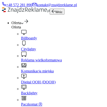
+48 572 281 890
kontakt@znajdzreklame.pl
Wróc
Oferta
Oferta
Billboardy
Citylighty
Reklama wielkoformatowa
Komunikacja miejska
Digital OOH (DOOH)
Backlighty
Paczkomat Ⓡ