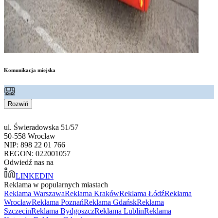
Komunikacja miejska
Rozwiń
ul. Świeradowska 51/57
50-558 Wrocław
NIP: 898 22 01 766
REGON: 022001057
Odwiedź nas na
LINKEDIN
Reklama w popularnych miastach
Reklama Warszawa
Reklama Kraków
Reklama Łódź
Reklama
Wrocław
Reklama Poznań
Reklama Gdańsk
Reklama
Szczecin
Reklama Bydgoszcz
Reklama Lublin
Reklama