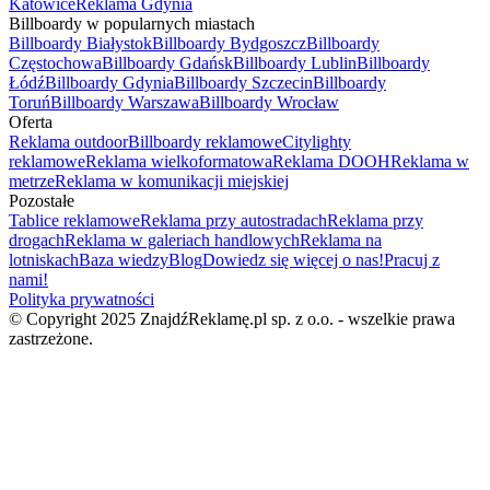
Katowice
Reklama Gdynia
Billboardy w popularnych miastach
Billboardy Białystok
Billboardy Bydgoszcz
Billboardy
Częstochowa
Billboardy Gdańsk
Billboardy Lublin
Billboardy
Łódź
Billboardy Gdynia
Billboardy Szczecin
Billboardy
Toruń
Billboardy Warszawa
Billboardy Wrocław
Oferta
Reklama outdoor
Billboardy reklamowe
Citylighty
reklamowe
Reklama wielkoformatowa
Reklama DOOH
Reklama w
metrze
Reklama w komunikacji miejskiej
Pozostałe
Tablice reklamowe
Reklama przy autostradach
Reklama przy
drogach
Reklama w galeriach handlowych
Reklama na
lotniskach
Baza wiedzy
Blog
Dowiedz się więcej o nas!
Pracuj z
nami!
Polityka prywatności
© Copyright 2025 ZnajdźReklamę.pl sp. z o.o. - wszelkie prawa
zastrzeżone.