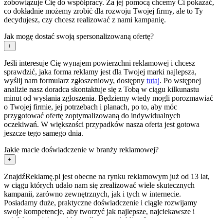
zobowiązuje Cię do współpracy. Za jej pomocą chcemy Ci pokazać,
co dokładnie możemy zrobić dla rozwoju Twojej firmy, ale to Ty
decydujesz, czy chcesz realizować z nami kampanię.
Jak mogę dostać swoją spersonalizowaną ofertę?
+
Jeśli interesuje Cię wynajem powierzchni reklamowej i chcesz
sprawdzić, jaka forma reklamy jest dla Twojej marki najlepsza,
wyślij nam formularz zgłoszeniowy, dostępny
tutaj
. Po wstępnej
analizie nasz doradca skontaktuje się z Tobą w ciągu kilkunastu
minut od wysłania zgłoszenia. Będziemy wtedy mogli porozmawiać
o Twojej firmie, jej potrzebach i planach, po to, aby móc
przygotować ofertę zoptymalizowaną do indywidualnych
oczekiwań. W większości przypadków nasza oferta jest gotowa
jeszcze tego samego dnia.
Jakie macie doświadczenie w branży reklamowej?
+
ZnajdźReklamę.pl jest obecne na rynku reklamowym już od 13 lat,
w ciągu których udało nam się zrealizować wiele skutecznych
kampanii, zarówno zewnętrznych, jak i tych w internecie.
Posiadamy duże, praktyczne doświadczenie i ciągle rozwijamy
swoje kompetencje, aby tworzyć jak najlepsze, najciekawsze i