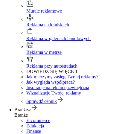
Murale reklamowe
Reklama na lotniskach
Reklama w galeriach handlowych
Reklama w metrze
Reklama przy autostradach
DOWIEDZ SIĘ WIĘCEJ!
Jak mierzymy zasięg Twojej reklamy?
Jak wygląda współpraca?
Inspiracje na reklamę zewnętrzną
Wizualizacje Twojej reklamy
Sprawdź cennik
Branże
Branże
E-commerce
Edukacja
Finanse