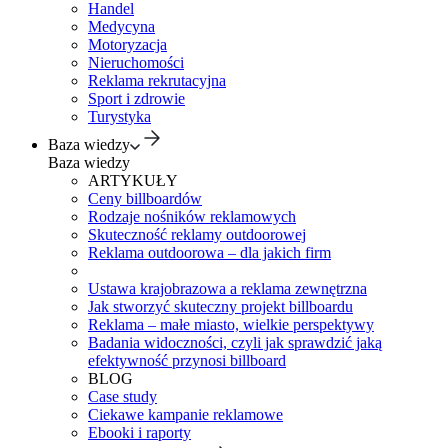
Handel
Medycyna
Motoryzacja
Nieruchomości
Reklama rekrutacyjna
Sport i zdrowie
Turystyka
Baza wiedzy
Baza wiedzy
ARTYKUŁY
Ceny billboardów
Rodzaje nośników reklamowych
Skuteczność reklamy outdoorowej
Reklama outdoorowa – dla jakich firm
Ustawa krajobrazowa a reklama zewnętrzna
Jak stworzyć skuteczny projekt billboardu
Reklama – małe miasto, wielkie perspektywy
Badania widoczności, czyli jak sprawdzić jaką
efektywność przynosi billboard
BLOG
Case study
Ciekawe kampanie reklamowe
Ebooki i raporty