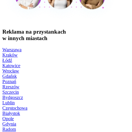
Reklama na przystankach
w innych miastach
Warszawa
Kraków
Łódź
Katowice
Wrocław
Gdańsk
Poznań
Rzeszów
Szczecin
Bydgoszcz
Lublin
Częstochowa
Białystok
Opole
Gdynia
Radom