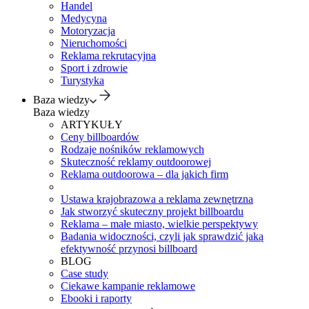
Handel
Medycyna
Motoryzacja
Nieruchomości
Reklama rekrutacyjna
Sport i zdrowie
Turystyka
Baza wiedzy
Baza wiedzy
ARTYKUŁY
Ceny billboardów
Rodzaje nośników reklamowych
Skuteczność reklamy outdoorowej
Reklama outdoorowa – dla jakich firm
Ustawa krajobrazowa a reklama zewnętrzna
Jak stworzyć skuteczny projekt billboardu
Reklama – małe miasto, wielkie perspektywy
Badania widoczności, czyli jak sprawdzić jaką
efektywność przynosi billboard
BLOG
Case study
Ciekawe kampanie reklamowe
Ebooki i raporty