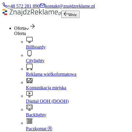
+48 572 281 890
kontakt@znajdzreklame.pl
Wróc
Oferta
Oferta
Billboardy
Citylighty
Reklama wielkoformatowa
Komunikacja miejska
Digital OOH (DOOH)
Backlighty
Paczkomat Ⓡ