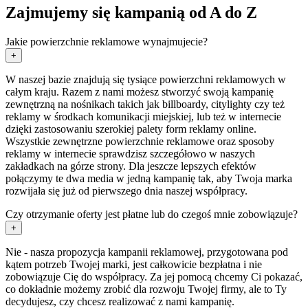
Zajmujemy się kampanią od A do Z
Jakie powierzchnie reklamowe wynajmujecie?
+
W naszej bazie znajdują się tysiące powierzchni reklamowych w
całym kraju. Razem z nami możesz stworzyć swoją kampanię
zewnętrzną na nośnikach takich jak billboardy, citylighty czy też
reklamy w środkach komunikacji miejskiej, lub też w internecie
dzięki zastosowaniu szerokiej palety form reklamy online.
Wszystkie zewnętrzne powierzchnie reklamowe oraz sposoby
reklamy w internecie sprawdzisz szczegółowo w naszych
zakładkach na górze strony. Dla jeszcze lepszych efektów
połączymy te dwa media w jedną kampanię tak, aby Twoja marka
rozwijała się już od pierwszego dnia naszej współpracy.
Czy otrzymanie oferty jest płatne lub do czegoś mnie zobowiązuje?
+
Nie - nasza propozycja kampanii reklamowej, przygotowana pod
kątem potrzeb Twojej marki, jest całkowicie bezpłatna i nie
zobowiązuje Cię do współpracy. Za jej pomocą chcemy Ci pokazać,
co dokładnie możemy zrobić dla rozwoju Twojej firmy, ale to Ty
decydujesz, czy chcesz realizować z nami kampanię.