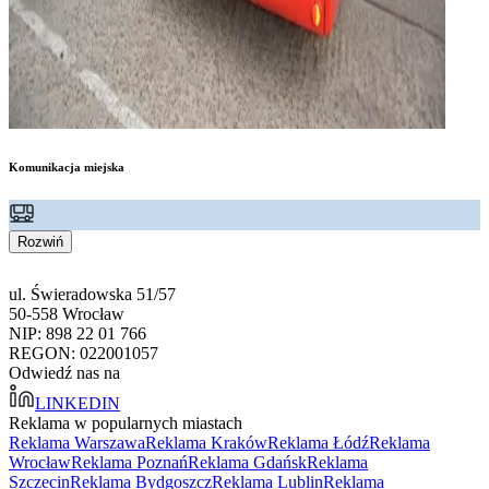
Komunikacja miejska
Rozwiń
ul. Świeradowska 51/57
50-558 Wrocław
NIP: 898 22 01 766
REGON: 022001057
Odwiedź nas na
LINKEDIN
Reklama w popularnych miastach
Reklama Warszawa
Reklama Kraków
Reklama Łódź
Reklama
Wrocław
Reklama Poznań
Reklama Gdańsk
Reklama
Szczecin
Reklama Bydgoszcz
Reklama Lublin
Reklama