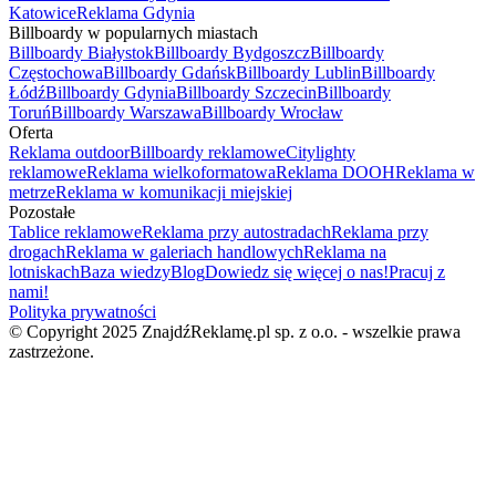
Katowice
Reklama Gdynia
Billboardy w popularnych miastach
Billboardy Białystok
Billboardy Bydgoszcz
Billboardy
Częstochowa
Billboardy Gdańsk
Billboardy Lublin
Billboardy
Łódź
Billboardy Gdynia
Billboardy Szczecin
Billboardy
Toruń
Billboardy Warszawa
Billboardy Wrocław
Oferta
Reklama outdoor
Billboardy reklamowe
Citylighty
reklamowe
Reklama wielkoformatowa
Reklama DOOH
Reklama w
metrze
Reklama w komunikacji miejskiej
Pozostałe
Tablice reklamowe
Reklama przy autostradach
Reklama przy
drogach
Reklama w galeriach handlowych
Reklama na
lotniskach
Baza wiedzy
Blog
Dowiedz się więcej o nas!
Pracuj z
nami!
Polityka prywatności
© Copyright 2025 ZnajdźReklamę.pl sp. z o.o. - wszelkie prawa
zastrzeżone.