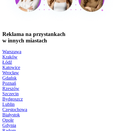
Reklama na przystankach
w innych miastach
Warszawa
Kraków
Łódź
Katowice
Wrocław
Gdańsk
Poznań
Rzeszów
Szczecin
Bydgoszcz
Lublin
Częstochowa
Białystok
Opole
Gdynia
Radom