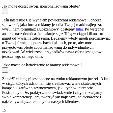
Jak mogę dostać swoją spersonalizowaną ofertę?
+
Jeśli interesuje Cię wynajem powierzchni reklamowej i chcesz
sprawdzić, jaka forma reklamy jest dla Twojej marki najlepsza,
wyślij nam formularz zgłoszeniowy, dostępny
tutaj
. Po wstępnej
analizie nasz doradca skontaktuje się z Tobą w ciągu kilkunastu
minut od wysłania zgłoszenia. Będziemy wtedy mogli porozmawiać
o Twojej firmie, jej potrzebach i planach, po to, aby móc
przygotować ofertę zoptymalizowaną do indywidualnych
oczekiwań. W większości przypadków nasza oferta jest gotowa
jeszcze tego samego dnia.
Jakie macie doświadczenie w branży reklamowej?
+
ZnajdźReklamę.pl jest obecne na rynku reklamowym już od 13 lat,
w ciągu których udało nam się zrealizować wiele skutecznych
kampanii, zarówno zewnętrznych, jak i tych w internecie.
Posiadamy duże, praktyczne doświadczenie i ciągle rozwijamy
swoje kompetencje, aby tworzyć jak najlepsze, najciekawsze i
najefektywniejsze reklamy dla naszych klientów.
15+