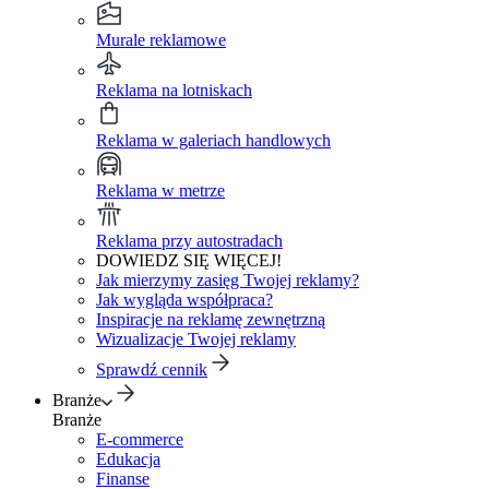
Murale reklamowe
Reklama na lotniskach
Reklama w galeriach handlowych
Reklama w metrze
Reklama przy autostradach
DOWIEDZ SIĘ WIĘCEJ!
Jak mierzymy zasięg Twojej reklamy?
Jak wygląda współpraca?
Inspiracje na reklamę zewnętrzną
Wizualizacje Twojej reklamy
Sprawdź cennik
Branże
Branże
E-commerce
Edukacja
Finanse