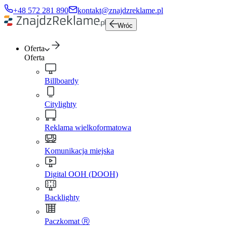
+48 572 281 890
kontakt@znajdzreklame.pl
Wróc
Oferta
Oferta
Billboardy
Citylighty
Reklama wielkoformatowa
Komunikacja miejska
Digital OOH (DOOH)
Backlighty
Paczkomat Ⓡ