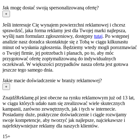
Jak mogę dostać swoją spersonalizowaną ofertę?
+
Jeśli interesuje Cię wynajem powierzchni reklamowej i chcesz
sprawdzić, jaka forma reklamy jest dla Twojej marki najlepsza,
wyślij nam formularz zgłoszeniowy, dostępny
tutaj
. Po wstępnej
analizie nasz doradca skontaktuje się z Tobą w ciągu kilkunastu
minut od wysłania zgłoszenia. Będziemy wtedy mogli porozmawiać
o Twojej firmie, jej potrzebach i planach, po to, aby móc
przygotować ofertę zoptymalizowaną do indywidualnych
oczekiwań. W większości przypadków nasza oferta jest gotowa
jeszcze tego samego dnia.
Jakie macie doświadczenie w branży reklamowej?
+
ZnajdźReklamę.pl jest obecne na rynku reklamowym już od 13 lat,
w ciągu których udało nam się zrealizować wiele skutecznych
kampanii, zarówno zewnętrznych, jak i tych w internecie.
Posiadamy duże, praktyczne doświadczenie i ciągle rozwijamy
swoje kompetencje, aby tworzyć jak najlepsze, najciekawsze i
najefektywniejsze reklamy dla naszych klientów.
15+