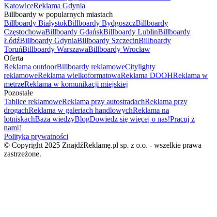
Katowice
Reklama Gdynia
Billboardy w popularnych miastach
Billboardy Białystok
Billboardy Bydgoszcz
Billboardy
Częstochowa
Billboardy Gdańsk
Billboardy Lublin
Billboardy
Łódź
Billboardy Gdynia
Billboardy Szczecin
Billboardy
Toruń
Billboardy Warszawa
Billboardy Wrocław
Oferta
Reklama outdoor
Billboardy reklamowe
Citylighty
reklamowe
Reklama wielkoformatowa
Reklama DOOH
Reklama w
metrze
Reklama w komunikacji miejskiej
Pozostałe
Tablice reklamowe
Reklama przy autostradach
Reklama przy
drogach
Reklama w galeriach handlowych
Reklama na
lotniskach
Baza wiedzy
Blog
Dowiedz się więcej o nas!
Pracuj z
nami!
Polityka prywatności
© Copyright 2025 ZnajdźReklamę.pl sp. z o.o. - wszelkie prawa
zastrzeżone.