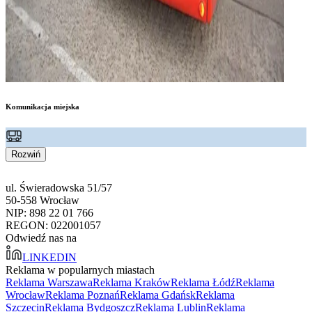
Komunikacja miejska
Rozwiń
ul. Świeradowska 51/57
50-558 Wrocław
NIP: 898 22 01 766
REGON: 022001057
Odwiedź nas na
LINKEDIN
Reklama w popularnych miastach
Reklama Warszawa
Reklama Kraków
Reklama Łódź
Reklama
Wrocław
Reklama Poznań
Reklama Gdańsk
Reklama
Szczecin
Reklama Bydgoszcz
Reklama Lublin
Reklama