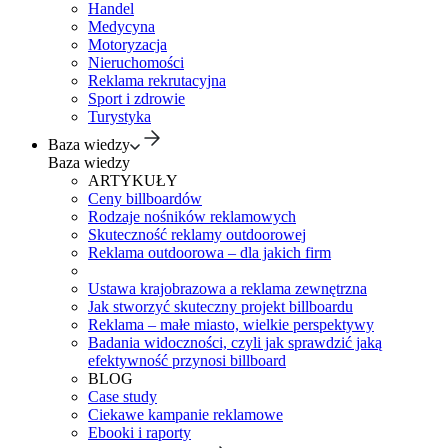
Handel
Medycyna
Motoryzacja
Nieruchomości
Reklama rekrutacyjna
Sport i zdrowie
Turystyka
Baza wiedzy
Baza wiedzy
ARTYKUŁY
Ceny billboardów
Rodzaje nośników reklamowych
Skuteczność reklamy outdoorowej
Reklama outdoorowa – dla jakich firm
Ustawa krajobrazowa a reklama zewnętrzna
Jak stworzyć skuteczny projekt billboardu
Reklama – małe miasto, wielkie perspektywy
Badania widoczności, czyli jak sprawdzić jaką
efektywność przynosi billboard
BLOG
Case study
Ciekawe kampanie reklamowe
Ebooki i raporty