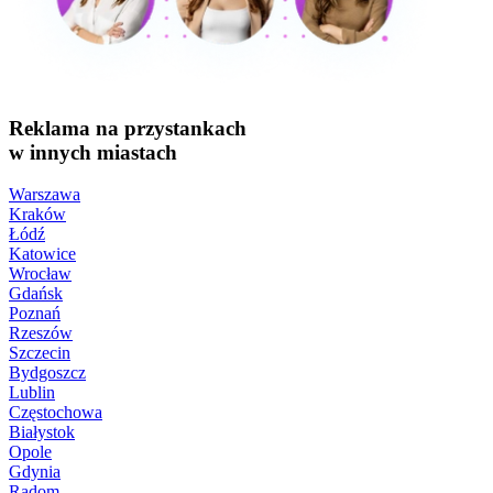
Reklama na przystankach
w innych miastach
Warszawa
Kraków
Łódź
Katowice
Wrocław
Gdańsk
Poznań
Rzeszów
Szczecin
Bydgoszcz
Lublin
Częstochowa
Białystok
Opole
Gdynia
Radom