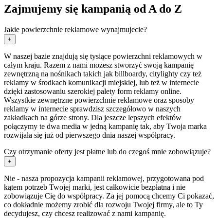
Zajmujemy się kampanią od A do Z
Jakie powierzchnie reklamowe wynajmujecie?
+
W naszej bazie znajdują się tysiące powierzchni reklamowych w
całym kraju. Razem z nami możesz stworzyć swoją kampanię
zewnętrzną na nośnikach takich jak billboardy, citylighty czy też
reklamy w środkach komunikacji miejskiej, lub też w internecie
dzięki zastosowaniu szerokiej palety form reklamy online.
Wszystkie zewnętrzne powierzchnie reklamowe oraz sposoby
reklamy w internecie sprawdzisz szczegółowo w naszych
zakładkach na górze strony. Dla jeszcze lepszych efektów
połączymy te dwa media w jedną kampanię tak, aby Twoja marka
rozwijała się już od pierwszego dnia naszej współpracy.
Czy otrzymanie oferty jest płatne lub do czegoś mnie zobowiązuje?
+
Nie - nasza propozycja kampanii reklamowej, przygotowana pod
kątem potrzeb Twojej marki, jest całkowicie bezpłatna i nie
zobowiązuje Cię do współpracy. Za jej pomocą chcemy Ci pokazać,
co dokładnie możemy zrobić dla rozwoju Twojej firmy, ale to Ty
decydujesz, czy chcesz realizować z nami kampanię.