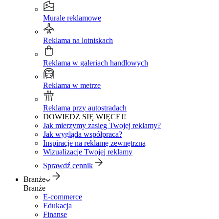
Murale reklamowe
Reklama na lotniskach
Reklama w galeriach handlowych
Reklama w metrze
Reklama przy autostradach
DOWIEDZ SIĘ WIĘCEJ!
Jak mierzymy zasięg Twojej reklamy?
Jak wygląda współpraca?
Inspiracje na reklamę zewnętrzną
Wizualizacje Twojej reklamy
Sprawdź cennik
Branże
Branże
E-commerce
Edukacja
Finanse