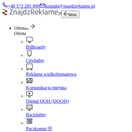
+48 572 281 890
kontakt@znajdzreklame.pl
Wróc
Oferta
Oferta
Billboardy
Citylighty
Reklama wielkoformatowa
Komunikacja miejska
Digital OOH (DOOH)
Backlighty
Paczkomat Ⓡ