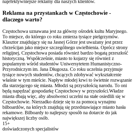
najefektywniejsze reklamy dla naszych klientów.
Reklama na przystankach w Częstochowie -
dlaczego warto?
Częstochowa uznawana jest za główny ośrodek kultu Maryjnego.
To miejsce, do którego co roku zmierza tysiące pielgrzymów.
Klasztor znajdujący się na Jasnej Górze jest uważany jest przez
chrześcijan jako miejsce szczególnego uwielbienia. Oprócz strony
religijnej, Częstochowa posiada również bardzo bogatą przeszłość
historyczną. Współcześnie, miasto to kojarzy się również z
popularnym wśród studentów Uniwersytetem Humanistyczno-
Przyrodniczym im. Jana Długosza. Co roku uczelnia przyjmuje
tysiące nowych studentów, chcących zdobywać wykształcenie
właśnie w tym mieście. Napływ młodej krwi to świetnie rozwązanie
dla starzejącego się miasta. Młodzi są przyszłością narodu. To oni
będą napędzać gospodarkę Częstochowy w przyszłości.Władze
miasta dbają więc, aby absolwenci uczelni na stałe osiedlili się w
Częstochowie. Nierzadko dzieje się to za pomocą wynajmu
bilboardów, na których znajdują się przedstawiające miasto hasła
rekamowe. Bilboardy to najlepszy sposób na dotarcie do jak
największej liczby osób.
15+
doświadczonych specjalistów