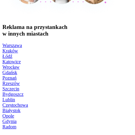
Reklama na przystankach
w innych miastach
Warszawa
Kraków
Łódź
Katowice
Wrocław
Gdańsk
Poznań
Rzeszów
Szczecin
Bydgoszcz
Lublin
Częstochowa
Białystok
Opole
Gdynia
Radom