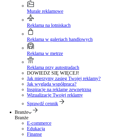
Murale reklamowe
Reklama na lotniskach
Reklama w galeriach handlowych
Reklama w metrze
Reklama przy autostradach
DOWIEDZ SIĘ WIĘCEJ!
Jak mierzymy zasięg Twojej reklamy?
Jak wygląda współpraca?
Inspiracje na reklamę zewnętrzną
Wizualizacje Twojej reklamy
Sprawdź cennik
Branże
Branże
E-commerce
Edukacja
Finanse