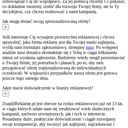
zobowiązuje Cię do współpracy. Za jej pomocą chcemy Ci pokazać,
co dokładnie możemy zrobić dla rozwoju Twojej firmy, ale to Ty
decydujesz, czy chcesz realizować z nami kampanię.
Jak mogę dostać swoją spersonalizowaną ofertę?
+
Jeśli interesuje Cię wynajem powierzchni reklamowej i chcesz
sprawdzić, jaka forma reklamy jest dla Twojej marki najlepsza,
wyślij nam formularz zgłoszeniowy, dostępny
tutaj
. Po wstępnej
analizie nasz doradca skontaktuje się z Tobą w ciągu kilkunastu
minut od wysłania zgłoszenia. Będziemy wtedy mogli porozmawiać
o Twojej firmie, jej potrzebach i planach, po to, aby móc
przygotować ofertę zoptymalizowaną do indywidualnych
oczekiwań. W większości przypadków nasza oferta jest gotowa
jeszcze tego samego dnia.
Jakie macie doświadczenie w branży reklamowej?
+
ZnajdźReklamę.pl jest obecne na rynku reklamowym już od 13 lat,
w ciągu których udało nam się zrealizować wiele skutecznych
kampanii, zarówno zewnętrznych, jak i tych w internecie.
Posiadamy duże, praktyczne doświadczenie i ciągle rozwijamy
swoje kompetencje, aby tworzyć jak najlepsze, najciekawsze i