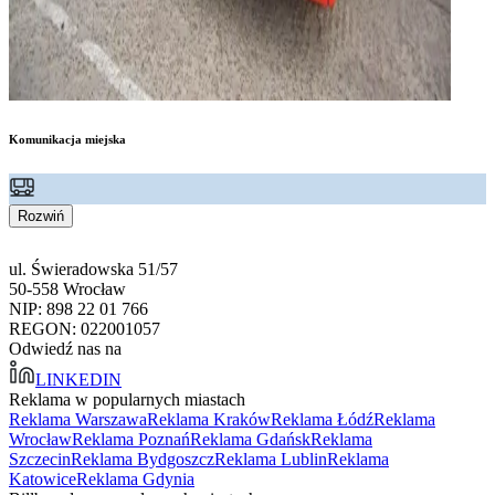
Komunikacja miejska
Rozwiń
ul. Świeradowska 51/57
50-558 Wrocław
NIP: 898 22 01 766
REGON: 022001057
Odwiedź nas na
LINKEDIN
Reklama w popularnych miastach
Reklama Warszawa
Reklama Kraków
Reklama Łódź
Reklama
Wrocław
Reklama Poznań
Reklama Gdańsk
Reklama
Szczecin
Reklama Bydgoszcz
Reklama Lublin
Reklama
Katowice
Reklama Gdynia