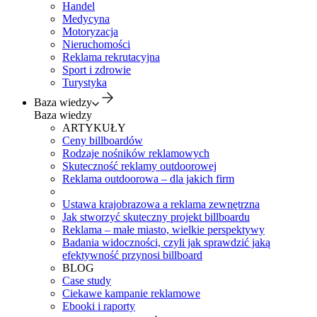
Handel
Medycyna
Motoryzacja
Nieruchomości
Reklama rekrutacyjna
Sport i zdrowie
Turystyka
Baza wiedzy
Baza wiedzy
ARTYKUŁY
Ceny billboardów
Rodzaje nośników reklamowych
Skuteczność reklamy outdoorowej
Reklama outdoorowa – dla jakich firm
Ustawa krajobrazowa a reklama zewnętrzna
Jak stworzyć skuteczny projekt billboardu
Reklama – małe miasto, wielkie perspektywy
Badania widoczności, czyli jak sprawdzić jaką
efektywność przynosi billboard
BLOG
Case study
Ciekawe kampanie reklamowe
Ebooki i raporty