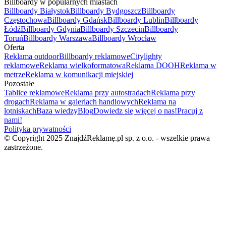
Billboardy w popularnych miastach
Billboardy Białystok
Billboardy Bydgoszcz
Billboardy
Częstochowa
Billboardy Gdańsk
Billboardy Lublin
Billboardy
Łódź
Billboardy Gdynia
Billboardy Szczecin
Billboardy
Toruń
Billboardy Warszawa
Billboardy Wrocław
Oferta
Reklama outdoor
Billboardy reklamowe
Citylighty
reklamowe
Reklama wielkoformatowa
Reklama DOOH
Reklama w
metrze
Reklama w komunikacji miejskiej
Pozostałe
Tablice reklamowe
Reklama przy autostradach
Reklama przy
drogach
Reklama w galeriach handlowych
Reklama na
lotniskach
Baza wiedzy
Blog
Dowiedz się więcej o nas!
Pracuj z
nami!
Polityka prywatności
© Copyright 2025 ZnajdźReklamę.pl sp. z o.o. - wszelkie prawa
zastrzeżone.