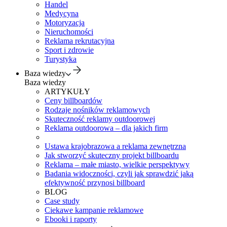
Handel
Medycyna
Motoryzacja
Nieruchomości
Reklama rekrutacyjna
Sport i zdrowie
Turystyka
Baza wiedzy
Baza wiedzy
ARTYKUŁY
Ceny billboardów
Rodzaje nośników reklamowych
Skuteczność reklamy outdoorowej
Reklama outdoorowa – dla jakich firm
Ustawa krajobrazowa a reklama zewnętrzna
Jak stworzyć skuteczny projekt billboardu
Reklama – małe miasto, wielkie perspektywy
Badania widoczności, czyli jak sprawdzić jaką
efektywność przynosi billboard
BLOG
Case study
Ciekawe kampanie reklamowe
Ebooki i raporty