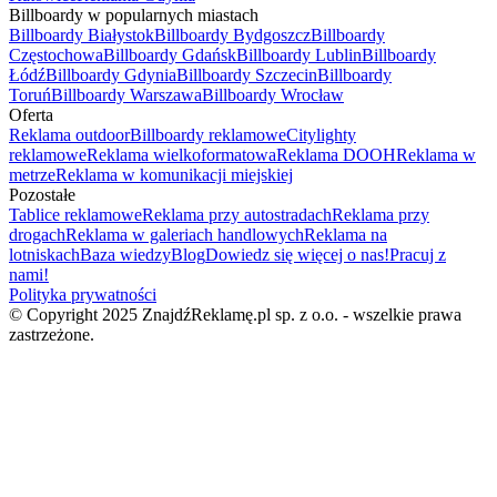
Billboardy w popularnych miastach
Billboardy Białystok
Billboardy Bydgoszcz
Billboardy
Częstochowa
Billboardy Gdańsk
Billboardy Lublin
Billboardy
Łódź
Billboardy Gdynia
Billboardy Szczecin
Billboardy
Toruń
Billboardy Warszawa
Billboardy Wrocław
Oferta
Reklama outdoor
Billboardy reklamowe
Citylighty
reklamowe
Reklama wielkoformatowa
Reklama DOOH
Reklama w
metrze
Reklama w komunikacji miejskiej
Pozostałe
Tablice reklamowe
Reklama przy autostradach
Reklama przy
drogach
Reklama w galeriach handlowych
Reklama na
lotniskach
Baza wiedzy
Blog
Dowiedz się więcej o nas!
Pracuj z
nami!
Polityka prywatności
© Copyright 2025 ZnajdźReklamę.pl sp. z o.o. - wszelkie prawa
zastrzeżone.