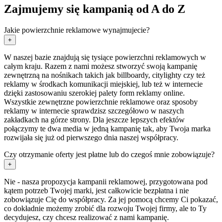
Zajmujemy się kampanią od A do Z
Jakie powierzchnie reklamowe wynajmujecie?
+
W naszej bazie znajdują się tysiące powierzchni reklamowych w
całym kraju. Razem z nami możesz stworzyć swoją kampanię
zewnętrzną na nośnikach takich jak billboardy, citylighty czy też
reklamy w środkach komunikacji miejskiej, lub też w internecie
dzięki zastosowaniu szerokiej palety form reklamy online.
Wszystkie zewnętrzne powierzchnie reklamowe oraz sposoby
reklamy w internecie sprawdzisz szczegółowo w naszych
zakładkach na górze strony. Dla jeszcze lepszych efektów
połączymy te dwa media w jedną kampanię tak, aby Twoja marka
rozwijała się już od pierwszego dnia naszej współpracy.
Czy otrzymanie oferty jest płatne lub do czegoś mnie zobowiązuje?
+
Nie - nasza propozycja kampanii reklamowej, przygotowana pod
kątem potrzeb Twojej marki, jest całkowicie bezpłatna i nie
zobowiązuje Cię do współpracy. Za jej pomocą chcemy Ci pokazać,
co dokładnie możemy zrobić dla rozwoju Twojej firmy, ale to Ty
decydujesz, czy chcesz realizować z nami kampanię.