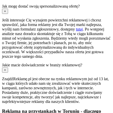
Jak mogę dostać swoją spersonalizowaną ofertę?
+
Jeśli interesuje Cię wynajem powierzchni reklamowej i chcesz
sprawdzić, jaka forma reklamy jest dla Twojej marki najlepsza,
wyślij nam formularz zgłoszeniowy, dostępny
tutaj
. Po wstępnej
analizie nasz doradca skontaktuje się z Tobą w ciągu kilkunastu
minut od wysłania zgłoszenia. Będziemy wtedy mogli porozmawiać
o Twojej firmie, jej potrzebach i planach, po to, aby móc
przygotować ofertę zoptymalizowaną do indywidualnych
oczekiwań. W większości przypadków nasza oferta jest gotowa
jeszcze tego samego dnia.
Jakie macie doświadczenie w branży reklamowej?
+
ZnajdźReklamę.pl jest obecne na rynku reklamowym już od 13 lat,
w ciągu których udało nam się zrealizować wiele skutecznych
kampanii, zarówno zewnętrznych, jak i tych w internecie.
Posiadamy duże, praktyczne doświadczenie i ciągle rozwijamy
swoje kompetencje, aby tworzyć jak najlepsze, najciekawsze i
najefektywniejsze reklamy dla naszych klientów.
Reklama na przystankach w Toruniu - dlaczego