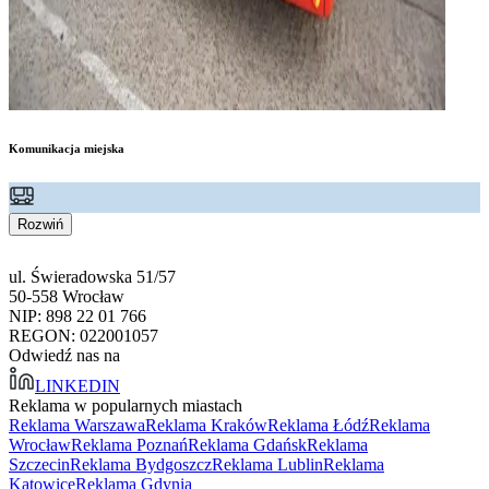
Komunikacja miejska
Rozwiń
ul. Świeradowska 51/57
50-558 Wrocław
NIP: 898 22 01 766
REGON: 022001057
Odwiedź nas na
LINKEDIN
Reklama w popularnych miastach
Reklama Warszawa
Reklama Kraków
Reklama Łódź
Reklama
Wrocław
Reklama Poznań
Reklama Gdańsk
Reklama
Szczecin
Reklama Bydgoszcz
Reklama Lublin
Reklama
Katowice
Reklama Gdynia