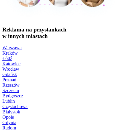
Reklama na przystankach
w innych miastach
Warszawa
Kraków
Łódź
Katowice
Wrocław
Gdańsk
Poznań
Rzeszów
Szczecin
Bydgoszcz
Lublin
Częstochowa
Białystok
Opole
Gdynia
Radom