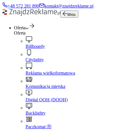
+48 572 281 890
kontakt@znajdzreklame.pl
Wróc
Oferta
Oferta
Billboardy
Citylighty
Reklama wielkoformatowa
Komunikacja miejska
Digital OOH (DOOH)
Backlighty
Paczkomat Ⓡ