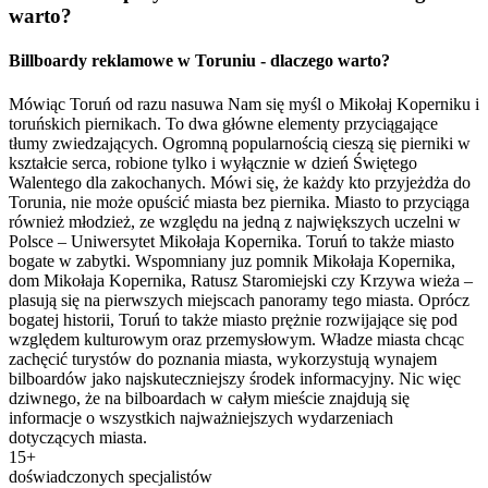
warto?
Billboardy reklamowe w Toruniu - dlaczego warto?
Mówiąc Toruń od razu nasuwa Nam się myśl o Mikołaj Koperniku i
toruńskich piernikach. To dwa główne elementy przyciągające
tłumy zwiedzających. Ogromną popularnością cieszą się pierniki w
kształcie serca, robione tylko i wyłącznie w dzień Świętego
Walentego dla zakochanych. Mówi się, że każdy kto przyjeżdża do
Torunia, nie może opuścić miasta bez piernika. Miasto to przyciąga
również młodzież, ze względu na jedną z największych uczelni w
Polsce – Uniwersytet Mikołaja Kopernika. Toruń to także miasto
bogate w zabytki. Wspomniany juz pomnik Mikołaja Kopernika,
dom Mikołaja Kopernika, Ratusz Staromiejski czy Krzywa wieża –
plasują się na pierwszych miejscach panoramy tego miasta. Oprócz
bogatej historii, Toruń to także miasto prężnie rozwijające się pod
względem kulturowym oraz przemysłowym. Władze miasta chcąc
zachęcić turystów do poznania miasta, wykorzystują wynajem
bilboardów jako najskuteczniejszy środek informacyjny. Nic więc
dziwnego, że na bilboardach w całym mieście znajdują się
informacje o wszystkich najważniejszych wydarzeniach
dotyczących miasta.
15+
doświadczonych specjalistów