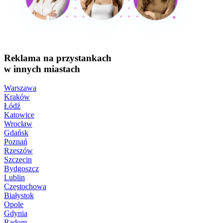
Reklama na przystankach
w innych miastach
Warszawa
Kraków
Łódź
Katowice
Wrocław
Gdańsk
Poznań
Rzeszów
Szczecin
Bydgoszcz
Lublin
Częstochowa
Białystok
Opole
Gdynia
Radom