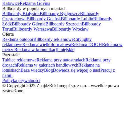
Katowice
Reklama Gdynia
Billboardy w popularnych miastach
Billboardy Białystok
Billboardy Bydgoszcz
Billboardy
Częstochowa
Billboardy Gdańsk
Billboardy Lublin
Billboardy
Łódź
Billboardy Gdynia
Billboardy Szczecin
Billboardy
Toruń
Billboardy Warszawa
Billboardy Wrocław
Oferta
Reklama outdoor
Billboardy reklamowe
Citylighty
reklamowe
Reklama wielkoformatowa
Reklama DOOH
Reklama w
metrze
Reklama w komunikacji miejskiej
Pozostałe
Tablice reklamowe
Reklama przy autostradach
Reklama przy
drogach
Reklama w galeriach handlowych
Reklama na
lotniskach
Baza wiedzy
Blog
Dowiedz się więcej o nas!
Pracuj z
nami!
Polityka prywatności
© Copyright 2025 ZnajdźReklamę.pl sp. z o.o. - wszelkie prawa
zastrzeżone.