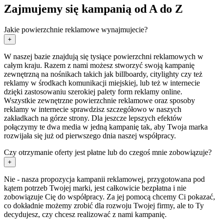
Zajmujemy się kampanią od A do Z
Jakie powierzchnie reklamowe wynajmujecie?
+
W naszej bazie znajdują się tysiące powierzchni reklamowych w
całym kraju. Razem z nami możesz stworzyć swoją kampanię
zewnętrzną na nośnikach takich jak billboardy, citylighty czy też
reklamy w środkach komunikacji miejskiej, lub też w internecie
dzięki zastosowaniu szerokiej palety form reklamy online.
Wszystkie zewnętrzne powierzchnie reklamowe oraz sposoby
reklamy w internecie sprawdzisz szczegółowo w naszych
zakładkach na górze strony. Dla jeszcze lepszych efektów
połączymy te dwa media w jedną kampanię tak, aby Twoja marka
rozwijała się już od pierwszego dnia naszej współpracy.
Czy otrzymanie oferty jest płatne lub do czegoś mnie zobowiązuje?
+
Nie - nasza propozycja kampanii reklamowej, przygotowana pod
kątem potrzeb Twojej marki, jest całkowicie bezpłatna i nie
zobowiązuje Cię do współpracy. Za jej pomocą chcemy Ci pokazać,
co dokładnie możemy zrobić dla rozwoju Twojej firmy, ale to Ty
decydujesz, czy chcesz realizować z nami kampanię.