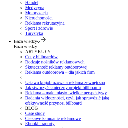
Handel
Medycyna
Motoryzacja
Nieruchomości
Reklama rekrutacyjna
Sport i zdrowie
Turystyka
Baza wiedzy
Baza wiedzy
ARTYKUŁY
Ceny billboardów
Rodzaje nośników reklamowych
Skuteczność reklamy outdoorowej
Reklama outdoorowa – dla jakich firm
Ustawa krajobrazowa a reklama zewnętrzna
Jak stworzyć skuteczny projekt billboardu
Reklama – małe miasto, wielkie perspektywy
Badania widoczności, czyli jak sprawdzić jaką
efektywność przynosi billboard
BLOG
Case study
Ciekawe kampanie reklamowe
Ebooki i raporty