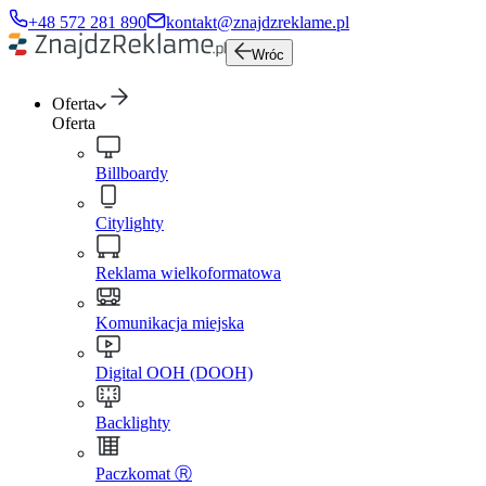
+48 572 281 890
kontakt@znajdzreklame.pl
Wróc
Oferta
Oferta
Billboardy
Citylighty
Reklama wielkoformatowa
Komunikacja miejska
Digital OOH (DOOH)
Backlighty
Paczkomat Ⓡ