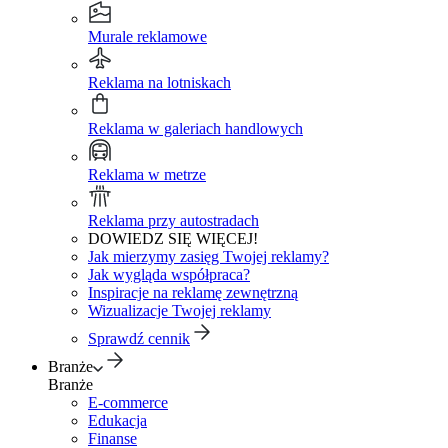
Murale reklamowe
Reklama na lotniskach
Reklama w galeriach handlowych
Reklama w metrze
Reklama przy autostradach
DOWIEDZ SIĘ WIĘCEJ!
Jak mierzymy zasięg Twojej reklamy?
Jak wygląda współpraca?
Inspiracje na reklamę zewnętrzną
Wizualizacje Twojej reklamy
Sprawdź cennik
Branże
Branże
E-commerce
Edukacja
Finanse