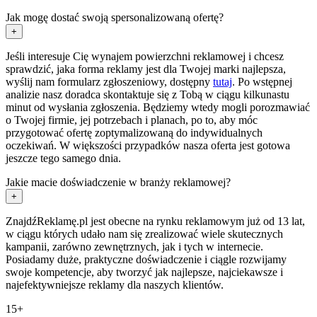
Jak mogę dostać swoją spersonalizowaną ofertę?
+
Jeśli interesuje Cię wynajem powierzchni reklamowej i chcesz
sprawdzić, jaka forma reklamy jest dla Twojej marki najlepsza,
wyślij nam formularz zgłoszeniowy, dostępny
tutaj
. Po wstępnej
analizie nasz doradca skontaktuje się z Tobą w ciągu kilkunastu
minut od wysłania zgłoszenia. Będziemy wtedy mogli porozmawiać
o Twojej firmie, jej potrzebach i planach, po to, aby móc
przygotować ofertę zoptymalizowaną do indywidualnych
oczekiwań. W większości przypadków nasza oferta jest gotowa
jeszcze tego samego dnia.
Jakie macie doświadczenie w branży reklamowej?
+
ZnajdźReklamę.pl jest obecne na rynku reklamowym już od 13 lat,
w ciągu których udało nam się zrealizować wiele skutecznych
kampanii, zarówno zewnętrznych, jak i tych w internecie.
Posiadamy duże, praktyczne doświadczenie i ciągle rozwijamy
swoje kompetencje, aby tworzyć jak najlepsze, najciekawsze i
najefektywniejsze reklamy dla naszych klientów.
15+