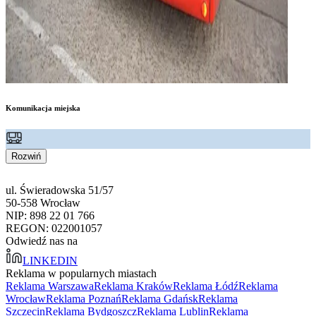
Komunikacja miejska
Rozwiń
ul. Świeradowska 51/57
50-558 Wrocław
NIP: 898 22 01 766
REGON: 022001057
Odwiedź nas na
LINKEDIN
Reklama w popularnych miastach
Reklama Warszawa
Reklama Kraków
Reklama Łódź
Reklama
Wrocław
Reklama Poznań
Reklama Gdańsk
Reklama
Szczecin
Reklama Bydgoszcz
Reklama Lublin
Reklama