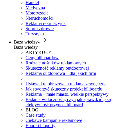
Handel
Medycyna
Motoryzacja
Nieruchomości
Reklama rekrutacyjna
Sport i zdrowie
Turystyka
Baza wiedzy
Baza wiedzy
ARTYKUŁY
Ceny billboardów
Rodzaje nośników reklamowych
Skuteczność reklamy outdoorowej
Reklama outdoorowa – dla jakich firm
Ustawa krajobrazowa a reklama zewnętrzna
Jak stworzyć skuteczny projekt billboardu
Reklama – małe miasto, wielkie perspektywy
Badania widoczności, czyli jak sprawdzić jaką
efektywność przynosi billboard
BLOG
Case study
Ciekawe kampanie reklamowe
Ebooki i raporty