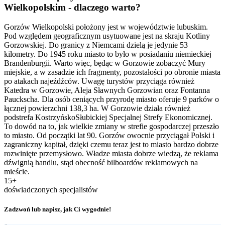
Wielkopolskim - dlaczego warto?
Gorzów Wielkopolski położony jest w województwie lubuskim.
Pod względem geograficznym usytuowane jest na skraju Kotliny
Gorzowskiej. Do granicy z Niemcami dzielą je jedynie 53
kilometry. Do 1945 roku miasto to było w posiadaniu niemieckiej
Brandenburgii. Warto więc, będąc w Gorzowie zobaczyć Mury
miejskie, a w zasadzie ich fragmenty, pozostałości po obronie miasta
po atakach najeźdźców. Uwagę turystów przyciąga również
Katedra w Gorzowie, Aleja Sławnych Gorzowian oraz Fontanna
Pauckscha. Dla osób ceniących przyrodę miasto oferuje 9 parków o
łącznej powierzchni 138,3 ha. W Gorzowie działa również
podstrefa KostrzyńskoSłubickiej Specjalnej Strefy Ekonomicznej.
To dowód na to, jak wielkie zmiany w strefie gospodarczej przeszło
to miasto. Od początki lat 90. Gorzów owocnie przyciągał Polski i
zagraniczny kapitał, dzięki czemu teraz jest to miasto bardzo dobrze
rozwinięte przemysłowo. Władze miasta dobrze wiedzą, że reklama
dźwignią handlu, stąd obecność bilboardów reklamowych na
mieście.
15+
doświadczonych specjalistów
Zadzwoń lub napisz, jak Ci wygodnie!