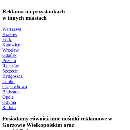
Reklama na przystankach
w innych miastach
Warszawa
Kraków
Łódź
Katowice
Wrocław
Gdańsk
Poznań
Rzeszów
Szczecin
Bydgoszcz
Lublin
Częstochowa
Białystok
Opole
Gdynia
Radom
Posiadamy również inne nośniki reklamowe w
Gorzowie Wielkopolskim oraz