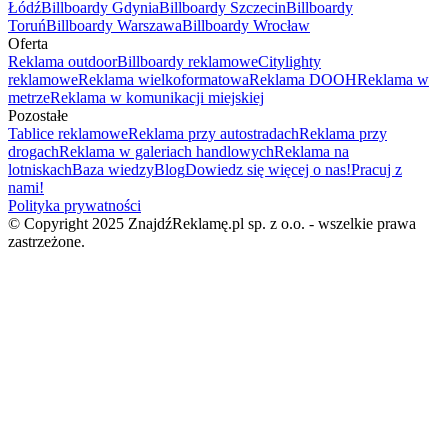
Łódź
Billboardy Gdynia
Billboardy Szczecin
Billboardy
Toruń
Billboardy Warszawa
Billboardy Wrocław
Oferta
Reklama outdoor
Billboardy reklamowe
Citylighty
reklamowe
Reklama wielkoformatowa
Reklama DOOH
Reklama w
metrze
Reklama w komunikacji miejskiej
Pozostałe
Tablice reklamowe
Reklama przy autostradach
Reklama przy
drogach
Reklama w galeriach handlowych
Reklama na
lotniskach
Baza wiedzy
Blog
Dowiedz się więcej o nas!
Pracuj z
nami!
Polityka prywatności
© Copyright 2025 ZnajdźReklamę.pl sp. z o.o. - wszelkie prawa
zastrzeżone.