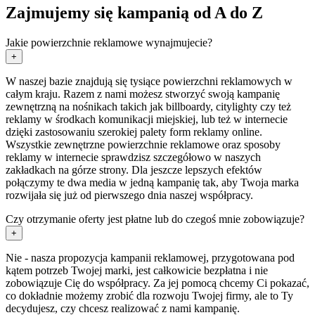
Zajmujemy się kampanią od A do Z
Jakie powierzchnie reklamowe wynajmujecie?
+
W naszej bazie znajdują się tysiące powierzchni reklamowych w
całym kraju. Razem z nami możesz stworzyć swoją kampanię
zewnętrzną na nośnikach takich jak billboardy, citylighty czy też
reklamy w środkach komunikacji miejskiej, lub też w internecie
dzięki zastosowaniu szerokiej palety form reklamy online.
Wszystkie zewnętrzne powierzchnie reklamowe oraz sposoby
reklamy w internecie sprawdzisz szczegółowo w naszych
zakładkach na górze strony. Dla jeszcze lepszych efektów
połączymy te dwa media w jedną kampanię tak, aby Twoja marka
rozwijała się już od pierwszego dnia naszej współpracy.
Czy otrzymanie oferty jest płatne lub do czegoś mnie zobowiązuje?
+
Nie - nasza propozycja kampanii reklamowej, przygotowana pod
kątem potrzeb Twojej marki, jest całkowicie bezpłatna i nie
zobowiązuje Cię do współpracy. Za jej pomocą chcemy Ci pokazać,
co dokładnie możemy zrobić dla rozwoju Twojej firmy, ale to Ty
decydujesz, czy chcesz realizować z nami kampanię.