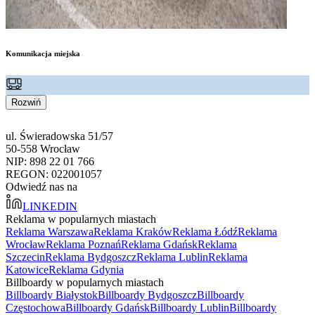
Komunikacja miejska
Rozwiń
ul. Świeradowska 51/57
50-558 Wrocław
NIP: 898 22 01 766
REGON: 022001057
Odwiedź nas na
LINKEDIN
Reklama w popularnych miastach
Reklama Warszawa
Reklama Kraków
Reklama Łódź
Reklama
Wrocław
Reklama Poznań
Reklama Gdańsk
Reklama
Szczecin
Reklama Bydgoszcz
Reklama Lublin
Reklama
Katowice
Reklama Gdynia
Billboardy w popularnych miastach
Billboardy Białystok
Billboardy Bydgoszcz
Billboardy
Częstochowa
Billboardy Gdańsk
Billboardy Lublin
Billboardy