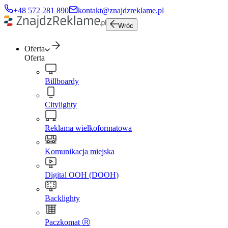
+48 572 281 890
kontakt@znajdzreklame.pl
Wróc
Oferta
Oferta
Billboardy
Citylighty
Reklama wielkoformatowa
Komunikacja miejska
Digital OOH (DOOH)
Backlighty
Paczkomat Ⓡ