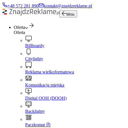
+48 572 281 890
kontakt@znajdzreklame.pl
Wróc
Oferta
Oferta
Billboardy
Citylighty
Reklama wielkoformatowa
Komunikacja miejska
Digital OOH (DOOH)
Backlighty
Paczkomat Ⓡ