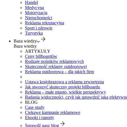
Handel
Medycyna
Motoryzacja
Nieruchomości
Reklama rekrutacyjna
Sport i zdrowie
Turystyka
Baza wiedzy
Baza wiedzy
ARTYKUŁY
Ceny billboardów
Rodzaje nośników reklamowych
Skuteczność reklamy outdoorowej
Reklama outdoorowa – dla jakich firm
Ustawa krajobrazowa a reklama zewnętrzna
Jak stworzyć skuteczny projekt billboardu
Reklama – małe miasto, wielkie perspektywy
Badania widoczności, czyli jak sprawdzić jaką efektywno
BLOG
Case study
Ciekawe kampanie reklamowe
Ebooki i raporty
Sprawdź nasz blog