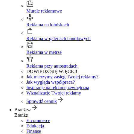
Murale reklamowe
Reklama na lotniskach
Reklama w galeriach handlowych
Reklama w metrze
Reklama przy autostradach
DOWIEDZ SIĘ WIĘCEJ!
Jak mierzymy zasięg Twojej reklamy?
Jak wygląda współpraca?
Inspiracje na reklamę zewnętrzną
Wizualizacje Twojej reklamy
Sprawdź cennik
Branże
Branże
E-commerce
Edukacja
Finanse