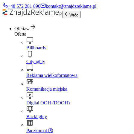
+48 572 281 890
kontakt@znajdzreklame.pl
Wróc
Oferta
Oferta
Billboardy
Citylighty
Reklama wielkoformatowa
Komunikacja miejska
Digital OOH (DOOH)
Backlighty
Paczkomat Ⓡ