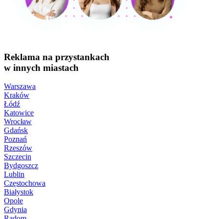
Reklama na przystankach
w innych miastach
Warszawa
Kraków
Łódź
Katowice
Wrocław
Gdańsk
Poznań
Rzeszów
Szczecin
Bydgoszcz
Lublin
Częstochowa
Białystok
Opole
Gdynia
Radom