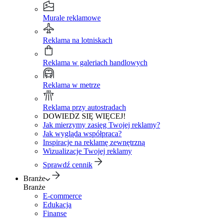
Murale reklamowe
Reklama na lotniskach
Reklama w galeriach handlowych
Reklama w metrze
Reklama przy autostradach
DOWIEDZ SIĘ WIĘCEJ!
Jak mierzymy zasięg Twojej reklamy?
Jak wygląda współpraca?
Inspiracje na reklamę zewnętrzną
Wizualizacje Twojej reklamy
Sprawdź cennik
Branże
Branże
E-commerce
Edukacja
Finanse