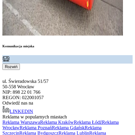
Komunikacja miejska
Rozwiń
ul. Świeradowska 51/57
50-558 Wrocław
NIP: 898 22 01 766
REGON: 022001057
Odwiedź nas na
LINKEDIN
Reklama w popularnych miastach
Reklama Warszawa
Reklama Kraków
Reklama Łódź
Reklama
Wrocław
Reklama Poznań
Reklama Gdańsk
Reklama
Szczecin
Reklama Bydgoszcz
Reklama Lublin
Reklama