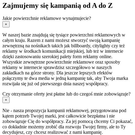
Zajmujemy się kampanią od A do Z
Jakie powierzchnie reklamowe wynajmujecie?
+
W naszej bazie znajdują się tysiące powierzchni reklamowych w
całym kraju. Razem z nami możesz stworzyć swoją kampanię
zewnętrzną na nośnikach takich jak billboardy, citylighty czy też
reklamy w środkach komunikacji miejskiej, lub też w internecie
dzięki zastosowaniu szerokiej palety form reklamy online.
Wszystkie zewnętrzne powierzchnie reklamowe oraz sposoby
reklamy w internecie sprawdzisz szczegółowo w naszych
zakładkach na górze strony. Dla jeszcze lepszych efektów
połączymy te dwa media w jedną kampanię tak, aby Twoja marka
rozwijała się już od pierwszego dnia naszej współpracy.
Czy otrzymanie oferty jest płatne lub do czegoś mnie zobowiązuje?
+
Nie - nasza propozycja kampanii reklamowej, przygotowana pod
kątem potrzeb Twojej marki, jest całkowicie bezpłatna i nie
zobowiązuje Cię do współpracy. Za jej pomocą chcemy Ci pokazać,
co dokładnie możemy zrobić dla rozwoju Twojej firmy, ale to Ty
decydujesz, czy chcesz realizować z nami kampanię.