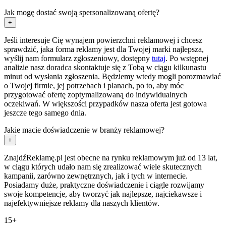
Jak mogę dostać swoją spersonalizowaną ofertę?
+
Jeśli interesuje Cię wynajem powierzchni reklamowej i chcesz
sprawdzić, jaka forma reklamy jest dla Twojej marki najlepsza,
wyślij nam formularz zgłoszeniowy, dostępny
tutaj
. Po wstępnej
analizie nasz doradca skontaktuje się z Tobą w ciągu kilkunastu
minut od wysłania zgłoszenia. Będziemy wtedy mogli porozmawiać
o Twojej firmie, jej potrzebach i planach, po to, aby móc
przygotować ofertę zoptymalizowaną do indywidualnych
oczekiwań. W większości przypadków nasza oferta jest gotowa
jeszcze tego samego dnia.
Jakie macie doświadczenie w branży reklamowej?
+
ZnajdźReklamę.pl jest obecne na rynku reklamowym już od 13 lat,
w ciągu których udało nam się zrealizować wiele skutecznych
kampanii, zarówno zewnętrznych, jak i tych w internecie.
Posiadamy duże, praktyczne doświadczenie i ciągle rozwijamy
swoje kompetencje, aby tworzyć jak najlepsze, najciekawsze i
najefektywniejsze reklamy dla naszych klientów.
15+