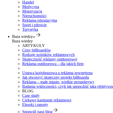
Handel
Medycyna
Motoryzacja
Nieruchomości
Reklama rekrutacyjna
Sport i zdrowie
Turystyka
Baza wiedzy
Baza wiedzy
ARTYKUŁY
Ceny billboardów
Rodzaje nośników reklamowych
Skuteczność reklamy outdoorowej
Reklama outdoorowa – dla jakich firm
Ustawa krajobrazowa a reklama zewnętrzna
Jak stworzyć skuteczny projekt billboardu
Reklama – małe miasto, wielkie perspektywy
Badania widoczności, czyli jak sprawdzić jaką efektywno
BLOG
Case study
Ciekawe kampanie reklamowe
Ebooki i raporty
Sprawdź nasz blog