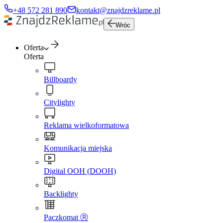
+48 572 281 890
kontakt@znajdzreklame.pl
Wróc
Oferta
Oferta
Billboardy
Citylighty
Reklama wielkoformatowa
Komunikacja miejska
Digital OOH (DOOH)
Backlighty
Paczkomat Ⓡ