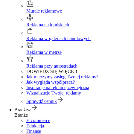
Murale reklamowe
Reklama na lotniskach
Reklama w galeriach handlowych
Reklama w metrze
Reklama przy autostradach
DOWIEDZ SIĘ WIĘCEJ!
Jak mierzymy zasięg Twojej reklamy?
Jak wygląda współpraca?
Inspiracje na reklamę zewnętrzną
Wizualizacje Twojej reklamy
Sprawdź cennik
Branże
Branże
E-commerce
Edukacja
Finanse