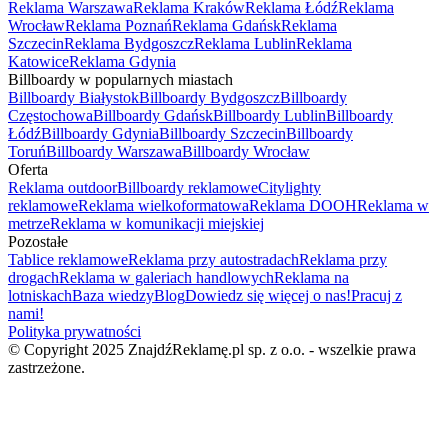
Reklama Warszawa
Reklama Kraków
Reklama Łódź
Reklama
Wrocław
Reklama Poznań
Reklama Gdańsk
Reklama
Szczecin
Reklama Bydgoszcz
Reklama Lublin
Reklama
Katowice
Reklama Gdynia
Billboardy w popularnych miastach
Billboardy Białystok
Billboardy Bydgoszcz
Billboardy
Częstochowa
Billboardy Gdańsk
Billboardy Lublin
Billboardy
Łódź
Billboardy Gdynia
Billboardy Szczecin
Billboardy
Toruń
Billboardy Warszawa
Billboardy Wrocław
Oferta
Reklama outdoor
Billboardy reklamowe
Citylighty
reklamowe
Reklama wielkoformatowa
Reklama DOOH
Reklama w
metrze
Reklama w komunikacji miejskiej
Pozostałe
Tablice reklamowe
Reklama przy autostradach
Reklama przy
drogach
Reklama w galeriach handlowych
Reklama na
lotniskach
Baza wiedzy
Blog
Dowiedz się więcej o nas!
Pracuj z
nami!
Polityka prywatności
© Copyright 2025 ZnajdźReklamę.pl sp. z o.o. - wszelkie prawa
zastrzeżone.