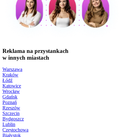
Reklama na przystankach
w innych miastach
Warszawa
Kraków
Łódź
Katowice
Wrocław
Gdańsk
Poznań
Rzeszów
Szczecin
Bydgoszcz
Lublin
Częstochowa
Białystok