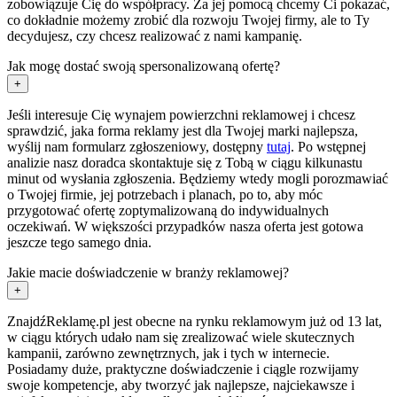
zobowiązuje Cię do współpracy. Za jej pomocą chcemy Ci pokazać,
co dokładnie możemy zrobić dla rozwoju Twojej firmy, ale to Ty
decydujesz, czy chcesz realizować z nami kampanię.
Jak mogę dostać swoją spersonalizowaną ofertę?
+
Jeśli interesuje Cię wynajem powierzchni reklamowej i chcesz
sprawdzić, jaka forma reklamy jest dla Twojej marki najlepsza,
wyślij nam formularz zgłoszeniowy, dostępny
tutaj
. Po wstępnej
analizie nasz doradca skontaktuje się z Tobą w ciągu kilkunastu
minut od wysłania zgłoszenia. Będziemy wtedy mogli porozmawiać
o Twojej firmie, jej potrzebach i planach, po to, aby móc
przygotować ofertę zoptymalizowaną do indywidualnych
oczekiwań. W większości przypadków nasza oferta jest gotowa
jeszcze tego samego dnia.
Jakie macie doświadczenie w branży reklamowej?
+
ZnajdźReklamę.pl jest obecne na rynku reklamowym już od 13 lat,
w ciągu których udało nam się zrealizować wiele skutecznych
kampanii, zarówno zewnętrznych, jak i tych w internecie.
Posiadamy duże, praktyczne doświadczenie i ciągle rozwijamy
swoje kompetencje, aby tworzyć jak najlepsze, najciekawsze i