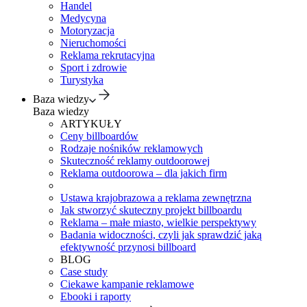
Handel
Medycyna
Motoryzacja
Nieruchomości
Reklama rekrutacyjna
Sport i zdrowie
Turystyka
Baza wiedzy
Baza wiedzy
ARTYKUŁY
Ceny billboardów
Rodzaje nośników reklamowych
Skuteczność reklamy outdoorowej
Reklama outdoorowa – dla jakich firm
Ustawa krajobrazowa a reklama zewnętrzna
Jak stworzyć skuteczny projekt billboardu
Reklama – małe miasto, wielkie perspektywy
Badania widoczności, czyli jak sprawdzić jaką
efektywność przynosi billboard
BLOG
Case study
Ciekawe kampanie reklamowe
Ebooki i raporty