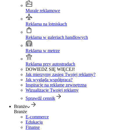
Murale reklamowe
Reklama na lotniskach
Reklama w galeriach handlowych
Reklama w metrze
Reklama przy autostradach
DOWIEDZ SIĘ WIĘCEJ!
Jak mierzymy zasięg Twojej reklamy?
Jak wygląda współpraca?
Inspiracje na reklamę zewnętrzną
Wizualizacje Twojej reklamy
Sprawdź cennik
Branże
Branże
E-commerce
Edukacja
Finanse