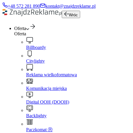
+48 572 281 890
kontakt@znajdzreklame.pl
Wróc
Oferta
Oferta
Billboardy
Citylighty
Reklama wielkoformatowa
Komunikacja miejska
Digital OOH (DOOH)
Backlighty
Paczkomat Ⓡ