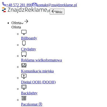
+48 572 281 890
kontakt@znajdzreklame.pl
Wróc
Oferta
Oferta
Billboardy
Citylighty
Reklama wielkoformatowa
Komunikacja miejska
Digital OOH (DOOH)
Backlighty
Paczkomat Ⓡ