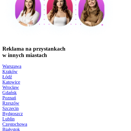
Reklama na przystankach
w innych miastach
Warszawa
Kraków
Łódź
Katowice
Wrocław
Gdańsk
Poznań
Rzeszów
Szczecin
Bydgoszcz
Lublin
Częstochowa
Białystok