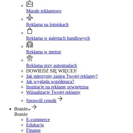
Murale reklamowe
Reklama na lotniskach
Reklama w galeriach handlowych
Reklama w metrze
Reklama przy autostradach
DOWIEDZ SIĘ WIĘCEJ!
Jak mierzymy zasięg Twojej reklamy?
Jak wygląda współpraca?
Inspiracje na reklamę zewnętrzną
Wizualizacje Twojej reklamy
Sprawdź cennik
Branże
Branże
E-commerce
Edukacja
Finanse