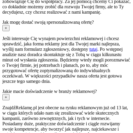
zobowiązuje Cię do współpracy. Za jej pomocą chcemy Ci pokazać,
co dokładnie możemy zrobić dla rozwoju Twojej firmy, ale to Ty
decydujesz, czy chcesz realizować z nami kampanię.
Jak mogę dostać swoją spersonalizowaną ofertę?
+
Jeśli interesuje Cię wynajem powierzchni reklamowej i chcesz
sprawdzić, jaka forma reklamy jest dla Twojej marki najlepsza,
wyślij nam formularz zgłoszeniowy, dostępny
tutaj
. Po wstępnej
analizie nasz doradca skontaktuje się z Tobą w ciągu kilkunastu
minut od wysłania zgłoszenia. Będziemy wtedy mogli porozmawiać
o Twojej firmie, jej potrzebach i planach, po to, aby móc
przygotować ofertę zoptymalizowaną do indywidualnych
oczekiwań. W większości przypadków nasza oferta jest gotowa
jeszcze tego samego dnia.
Jakie macie doświadczenie w branży reklamowej?
+
ZnajdźReklamę.pl jest obecne na rynku reklamowym już od 13 lat,
w ciągu których udało nam się zrealizować wiele skutecznych
kampanii, zarówno zewnętrznych, jak i tych w internecie.
Posiadamy duże, praktyczne doświadczenie i ciągle rozwijamy
swoje kompetencje, aby tworzyć jak najlepsze, najciekawsze i