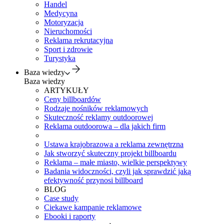
Handel
Medycyna
Motoryzacja
Nieruchomości
Reklama rekrutacyjna
Sport i zdrowie
Turystyka
Baza wiedzy
Baza wiedzy
ARTYKUŁY
Ceny billboardów
Rodzaje nośników reklamowych
Skuteczność reklamy outdoorowej
Reklama outdoorowa – dla jakich firm
Ustawa krajobrazowa a reklama zewnętrzna
Jak stworzyć skuteczny projekt billboardu
Reklama – małe miasto, wielkie perspektywy
Badania widoczności, czyli jak sprawdzić jaką
efektywność przynosi billboard
BLOG
Case study
Ciekawe kampanie reklamowe
Ebooki i raporty