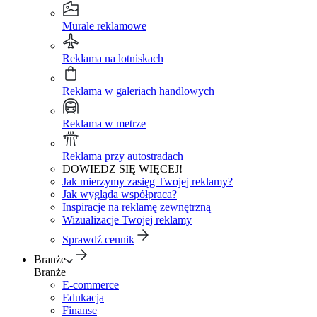
Murale reklamowe
Reklama na lotniskach
Reklama w galeriach handlowych
Reklama w metrze
Reklama przy autostradach
DOWIEDZ SIĘ WIĘCEJ!
Jak mierzymy zasięg Twojej reklamy?
Jak wygląda współpraca?
Inspiracje na reklamę zewnętrzną
Wizualizacje Twojej reklamy
Sprawdź cennik
Branże
Branże
E-commerce
Edukacja
Finanse