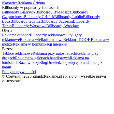
Katowice
Reklama Gdynia
Billboardy w popularnych miastach
Billboardy Białystok
Billboardy Bydgoszcz
Billboardy
Częstochowa
Billboardy Gdańsk
Billboardy Lublin
Billboardy
Łódź
Billboardy Gdynia
Billboardy Szczecin
Billboardy
Toruń
Billboardy Warszawa
Billboardy Wrocław
Oferta
Reklama outdoor
Billboardy reklamowe
Citylighty
reklamowe
Reklama wielkoformatowa
Reklama DOOH
Reklama w
metrze
Reklama w komunikacji miejskiej
Pozostałe
Tablice reklamowe
Reklama przy autostradach
Reklama przy
drogach
Reklama w galeriach handlowych
Reklama na
lotniskach
Baza wiedzy
Blog
Dowiedz się więcej o nas!
Pracuj z
nami!
Polityka prywatności
© Copyright 2025 ZnajdźReklamę.pl sp. z o.o. - wszelkie prawa
zastrzeżone.