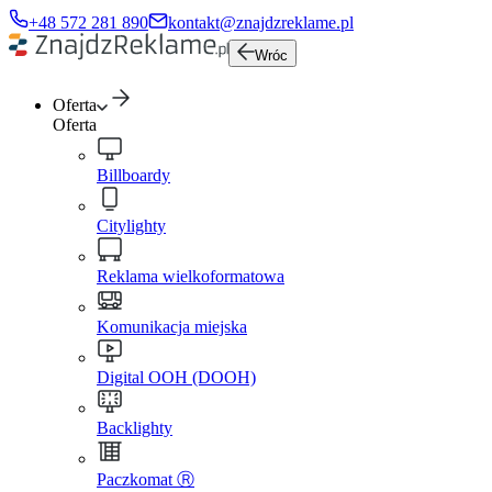
+48 572 281 890
kontakt@znajdzreklame.pl
Wróc
Oferta
Oferta
Billboardy
Citylighty
Reklama wielkoformatowa
Komunikacja miejska
Digital OOH (DOOH)
Backlighty
Paczkomat Ⓡ