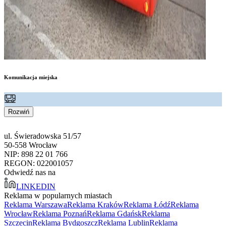
Komunikacja miejska
Rozwiń
ul. Świeradowska 51/57
50-558 Wrocław
NIP: 898 22 01 766
REGON: 022001057
Odwiedź nas na
LINKEDIN
Reklama w popularnych miastach
Reklama Warszawa
Reklama Kraków
Reklama Łódź
Reklama
Wrocław
Reklama Poznań
Reklama Gdańsk
Reklama
Szczecin
Reklama Bydgoszcz
Reklama Lublin
Reklama