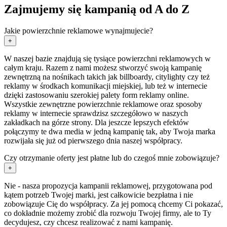
Zajmujemy się kampanią od A do Z
Jakie powierzchnie reklamowe wynajmujecie?
+
W naszej bazie znajdują się tysiące powierzchni reklamowych w
całym kraju. Razem z nami możesz stworzyć swoją kampanię
zewnętrzną na nośnikach takich jak billboardy, citylighty czy też
reklamy w środkach komunikacji miejskiej, lub też w internecie
dzięki zastosowaniu szerokiej palety form reklamy online.
Wszystkie zewnętrzne powierzchnie reklamowe oraz sposoby
reklamy w internecie sprawdzisz szczegółowo w naszych
zakładkach na górze strony. Dla jeszcze lepszych efektów
połączymy te dwa media w jedną kampanię tak, aby Twoja marka
rozwijała się już od pierwszego dnia naszej współpracy.
Czy otrzymanie oferty jest płatne lub do czegoś mnie zobowiązuje?
+
Nie - nasza propozycja kampanii reklamowej, przygotowana pod
kątem potrzeb Twojej marki, jest całkowicie bezpłatna i nie
zobowiązuje Cię do współpracy. Za jej pomocą chcemy Ci pokazać,
co dokładnie możemy zrobić dla rozwoju Twojej firmy, ale to Ty
decydujesz, czy chcesz realizować z nami kampanię.