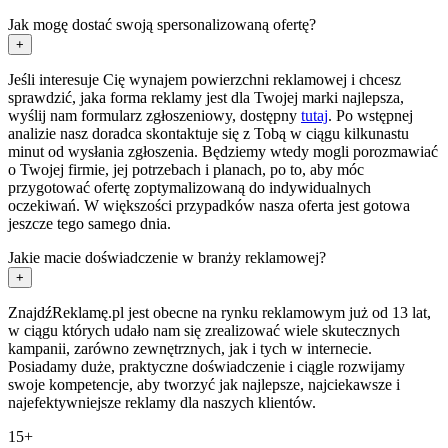
Jak mogę dostać swoją spersonalizowaną ofertę?
+
Jeśli interesuje Cię wynajem powierzchni reklamowej i chcesz
sprawdzić, jaka forma reklamy jest dla Twojej marki najlepsza,
wyślij nam formularz zgłoszeniowy, dostępny
tutaj
. Po wstępnej
analizie nasz doradca skontaktuje się z Tobą w ciągu kilkunastu
minut od wysłania zgłoszenia. Będziemy wtedy mogli porozmawiać
o Twojej firmie, jej potrzebach i planach, po to, aby móc
przygotować ofertę zoptymalizowaną do indywidualnych
oczekiwań. W większości przypadków nasza oferta jest gotowa
jeszcze tego samego dnia.
Jakie macie doświadczenie w branży reklamowej?
+
ZnajdźReklamę.pl jest obecne na rynku reklamowym już od 13 lat,
w ciągu których udało nam się zrealizować wiele skutecznych
kampanii, zarówno zewnętrznych, jak i tych w internecie.
Posiadamy duże, praktyczne doświadczenie i ciągle rozwijamy
swoje kompetencje, aby tworzyć jak najlepsze, najciekawsze i
najefektywniejsze reklamy dla naszych klientów.
15+