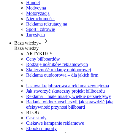
Handel
Medycyna
Motoryzacja
Nieruchomości
Reklama rekrutacyjna
Sport i zdrowie
Turystyka
Baza wiedzy
Baza wiedzy
ARTYKUŁY
Ceny billboardów
Rodzaje nośników reklamowych
Skuteczność reklamy outdoorowej
Reklama outdoorowa – dla jakich firm
Ustawa krajobrazowa a reklama zewnętrzna
Jak stworzyć skuteczny projekt billboardu
Reklama – małe miasto, wielkie perspektywy
Badania widoczności, czyli jak sprawdzić jaką
efektywność przynosi billboard
BLOG
Case study
Ciekawe kampanie reklamowe
Ebooki i raporty