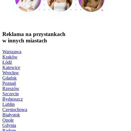
Reklama na przystankach
w innych miastach
Warszawa
Kraków
Łódź
Katowice
Wrocław
Gdańsk
Poznań
Rzeszów
Szczecin
Bydgoszcz
Lublin
Częstochowa
Białystok
Opole
Gdynia
Radom