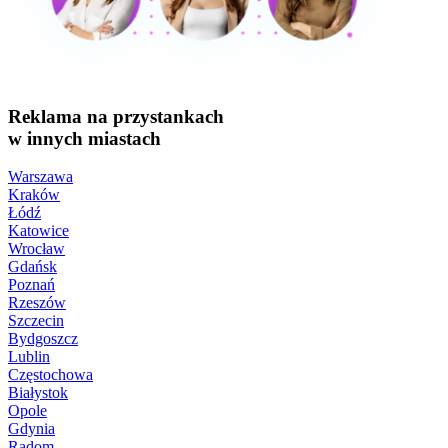
Reklama na przystankach
w innych miastach
Warszawa
Kraków
Łódź
Katowice
Wrocław
Gdańsk
Poznań
Rzeszów
Szczecin
Bydgoszcz
Lublin
Częstochowa
Białystok
Opole
Gdynia
Radom