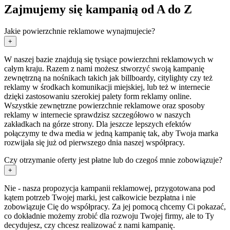
Zajmujemy się kampanią od A do Z
Jakie powierzchnie reklamowe wynajmujecie?
+
W naszej bazie znajdują się tysiące powierzchni reklamowych w
całym kraju. Razem z nami możesz stworzyć swoją kampanię
zewnętrzną na nośnikach takich jak billboardy, citylighty czy też
reklamy w środkach komunikacji miejskiej, lub też w internecie
dzięki zastosowaniu szerokiej palety form reklamy online.
Wszystkie zewnętrzne powierzchnie reklamowe oraz sposoby
reklamy w internecie sprawdzisz szczegółowo w naszych
zakładkach na górze strony. Dla jeszcze lepszych efektów
połączymy te dwa media w jedną kampanię tak, aby Twoja marka
rozwijała się już od pierwszego dnia naszej współpracy.
Czy otrzymanie oferty jest płatne lub do czegoś mnie zobowiązuje?
+
Nie - nasza propozycja kampanii reklamowej, przygotowana pod
kątem potrzeb Twojej marki, jest całkowicie bezpłatna i nie
zobowiązuje Cię do współpracy. Za jej pomocą chcemy Ci pokazać,
co dokładnie możemy zrobić dla rozwoju Twojej firmy, ale to Ty
decydujesz, czy chcesz realizować z nami kampanię.