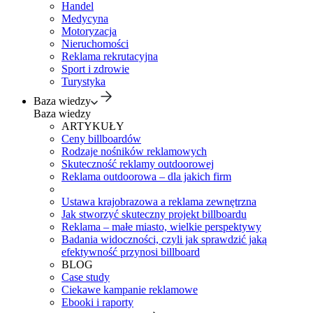
Handel
Medycyna
Motoryzacja
Nieruchomości
Reklama rekrutacyjna
Sport i zdrowie
Turystyka
Baza wiedzy
Baza wiedzy
ARTYKUŁY
Ceny billboardów
Rodzaje nośników reklamowych
Skuteczność reklamy outdoorowej
Reklama outdoorowa – dla jakich firm
Ustawa krajobrazowa a reklama zewnętrzna
Jak stworzyć skuteczny projekt billboardu
Reklama – małe miasto, wielkie perspektywy
Badania widoczności, czyli jak sprawdzić jaką
efektywność przynosi billboard
BLOG
Case study
Ciekawe kampanie reklamowe
Ebooki i raporty