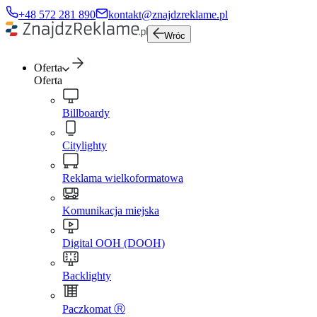
+48 572 281 890
kontakt@znajdzreklame.pl
Wróc
Oferta
Oferta
Billboardy
Citylighty
Reklama wielkoformatowa
Komunikacja miejska
Digital OOH (DOOH)
Backlighty
Paczkomat Ⓡ