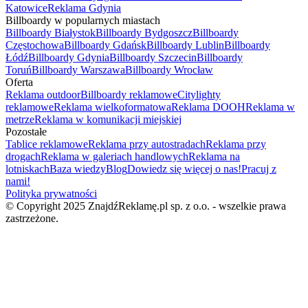
Katowice
Reklama Gdynia
Billboardy w popularnych miastach
Billboardy Białystok
Billboardy Bydgoszcz
Billboardy
Częstochowa
Billboardy Gdańsk
Billboardy Lublin
Billboardy
Łódź
Billboardy Gdynia
Billboardy Szczecin
Billboardy
Toruń
Billboardy Warszawa
Billboardy Wrocław
Oferta
Reklama outdoor
Billboardy reklamowe
Citylighty
reklamowe
Reklama wielkoformatowa
Reklama DOOH
Reklama w
metrze
Reklama w komunikacji miejskiej
Pozostałe
Tablice reklamowe
Reklama przy autostradach
Reklama przy
drogach
Reklama w galeriach handlowych
Reklama na
lotniskach
Baza wiedzy
Blog
Dowiedz się więcej o nas!
Pracuj z
nami!
Polityka prywatności
© Copyright 2025 ZnajdźReklamę.pl sp. z o.o. - wszelkie prawa
zastrzeżone.