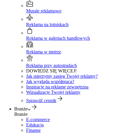
Murale reklamowe
Reklama na lotniskach
Reklama w galeriach handlowych
Reklama w metrze
Reklama przy autostradach
DOWIEDZ SIĘ WIĘCEJ!
Jak mierzymy zasięg Twojej reklamy?
Jak wygląda współpraca?
Inspiracje na reklamę zewnętrzną
Wizualizacje Twojej reklamy
Sprawdź cennik
Branże
Branże
E-commerce
Edukacja
Finanse