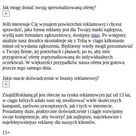
Jak mogę dostać swoją spersonalizowaną ofertę?
+
Jeśli interesuje Cię wynajem powierzchni reklamowej i chcesz
sprawdzić, jaka forma reklamy jest dla Twojej marki najlepsza,
wyślij nam formularz zgłoszeniowy, dostępny
tutaj
. Po wstępnej
analizie nasz doradca skontaktuje się z Tobą w ciągu kilkunastu
minut od wysłania zgłoszenia. Będziemy wtedy mogli porozmawiać
o Twojej firmie, jej potrzebach i planach, po to, aby móc
przygotować ofertę zoptymalizowaną do indywidualnych
oczekiwań. W większości przypadków nasza oferta jest gotowa
jeszcze tego samego dnia.
Jakie macie doświadczenie w branży reklamowej?
+
ZnajdźReklamę.pl jest obecne na rynku reklamowym już od 13 lat,
w ciągu których udało nam się zrealizować wiele skutecznych
kampanii, zarówno zewnętrznych, jak i tych w internecie.
Posiadamy duże, praktyczne doświadczenie i ciągle rozwijamy
swoje kompetencje, aby tworzyć jak najlepsze, najciekawsze i
najefektywniejsze reklamy dla naszych klientów.
15+