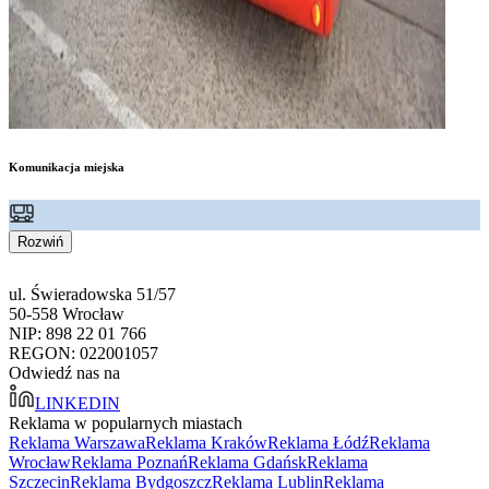
Komunikacja miejska
Rozwiń
ul. Świeradowska 51/57
50-558 Wrocław
NIP: 898 22 01 766
REGON: 022001057
Odwiedź nas na
LINKEDIN
Reklama w popularnych miastach
Reklama Warszawa
Reklama Kraków
Reklama Łódź
Reklama
Wrocław
Reklama Poznań
Reklama Gdańsk
Reklama
Szczecin
Reklama Bydgoszcz
Reklama Lublin
Reklama