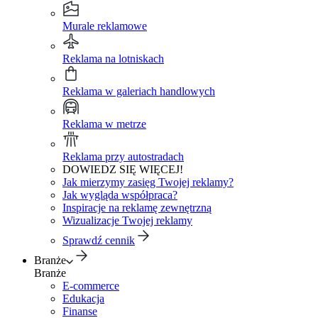
Murale reklamowe
Reklama na lotniskach
Reklama w galeriach handlowych
Reklama w metrze
Reklama przy autostradach
DOWIEDZ SIĘ WIĘCEJ!
Jak mierzymy zasięg Twojej reklamy?
Jak wygląda współpraca?
Inspiracje na reklamę zewnętrzną
Wizualizacje Twojej reklamy
Sprawdź cennik
Branże
Branże
E-commerce
Edukacja
Finanse