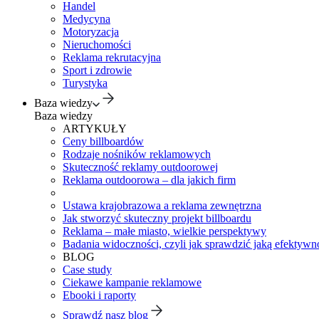
Handel
Medycyna
Motoryzacja
Nieruchomości
Reklama rekrutacyjna
Sport i zdrowie
Turystyka
Baza wiedzy
Baza wiedzy
ARTYKUŁY
Ceny billboardów
Rodzaje nośników reklamowych
Skuteczność reklamy outdoorowej
Reklama outdoorowa – dla jakich firm
Ustawa krajobrazowa a reklama zewnętrzna
Jak stworzyć skuteczny projekt billboardu
Reklama – małe miasto, wielkie perspektywy
Badania widoczności, czyli jak sprawdzić jaką efektywno
BLOG
Case study
Ciekawe kampanie reklamowe
Ebooki i raporty
Sprawdź nasz blog