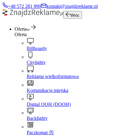
+48 572 281 890
kontakt@znajdzreklame.pl
Wróc
Oferta
Oferta
Billboardy
Citylighty
Reklama wielkoformatowa
Komunikacja miejska
Digital OOH (DOOH)
Backlighty
Paczkomat Ⓡ