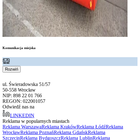
Komunikacja miejska
Rozwiń
ul. Świeradowska 51/57
50-558 Wrocław
NIP: 898 22 01 766
REGON: 022001057
Odwiedź nas na
LINKEDIN
Reklama w popularnych miastach
Reklama Warszawa
Reklama Kraków
Reklama Łódź
Reklama
Wrocław
Reklama Poznań
Reklama Gdańsk
Reklama
Szczecin
Reklama Bydgoszcz
Reklama Lublin
Reklama