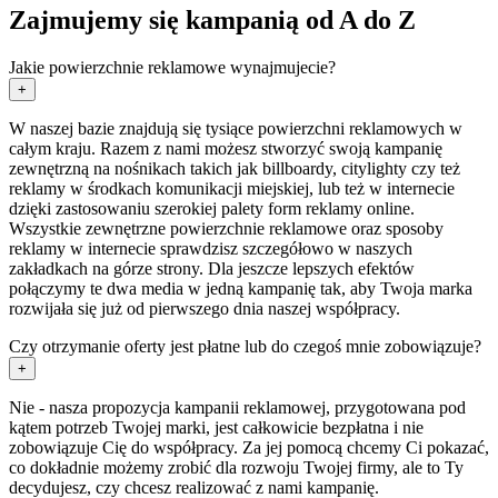
Zajmujemy się kampanią od A do Z
Jakie powierzchnie reklamowe wynajmujecie?
+
W naszej bazie znajdują się tysiące powierzchni reklamowych w
całym kraju. Razem z nami możesz stworzyć swoją kampanię
zewnętrzną na nośnikach takich jak billboardy, citylighty czy też
reklamy w środkach komunikacji miejskiej, lub też w internecie
dzięki zastosowaniu szerokiej palety form reklamy online.
Wszystkie zewnętrzne powierzchnie reklamowe oraz sposoby
reklamy w internecie sprawdzisz szczegółowo w naszych
zakładkach na górze strony. Dla jeszcze lepszych efektów
połączymy te dwa media w jedną kampanię tak, aby Twoja marka
rozwijała się już od pierwszego dnia naszej współpracy.
Czy otrzymanie oferty jest płatne lub do czegoś mnie zobowiązuje?
+
Nie - nasza propozycja kampanii reklamowej, przygotowana pod
kątem potrzeb Twojej marki, jest całkowicie bezpłatna i nie
zobowiązuje Cię do współpracy. Za jej pomocą chcemy Ci pokazać,
co dokładnie możemy zrobić dla rozwoju Twojej firmy, ale to Ty
decydujesz, czy chcesz realizować z nami kampanię.