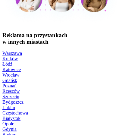
Reklama na przystankach
w innych miastach
Warszawa
Kraków
Łódź
Katowice
Wrocław
Gdańsk
Poznań
Rzeszów
Szczecin
Bydgoszcz
Lublin
Częstochowa
Białystok
Opole
Gdynia
Radom