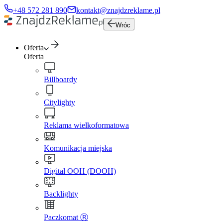
+48 572 281 890
kontakt@znajdzreklame.pl
Wróc
Oferta
Oferta
Billboardy
Citylighty
Reklama wielkoformatowa
Komunikacja miejska
Digital OOH (DOOH)
Backlighty
Paczkomat Ⓡ