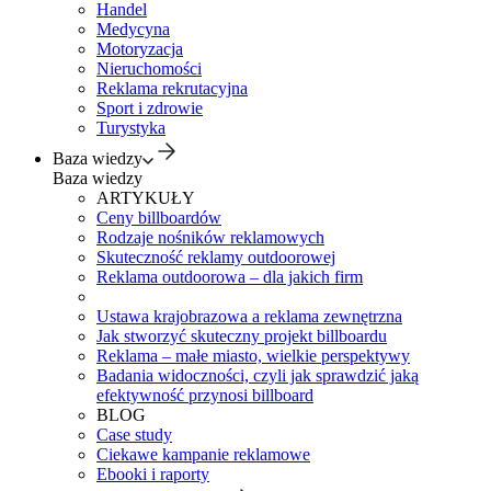
Handel
Medycyna
Motoryzacja
Nieruchomości
Reklama rekrutacyjna
Sport i zdrowie
Turystyka
Baza wiedzy
Baza wiedzy
ARTYKUŁY
Ceny billboardów
Rodzaje nośników reklamowych
Skuteczność reklamy outdoorowej
Reklama outdoorowa – dla jakich firm
Ustawa krajobrazowa a reklama zewnętrzna
Jak stworzyć skuteczny projekt billboardu
Reklama – małe miasto, wielkie perspektywy
Badania widoczności, czyli jak sprawdzić jaką
efektywność przynosi billboard
BLOG
Case study
Ciekawe kampanie reklamowe
Ebooki i raporty