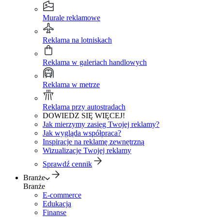
Murale reklamowe
Reklama na lotniskach
Reklama w galeriach handlowych
Reklama w metrze
Reklama przy autostradach
DOWIEDZ SIĘ WIĘCEJ!
Jak mierzymy zasięg Twojej reklamy?
Jak wygląda współpraca?
Inspiracje na reklamę zewnętrzną
Wizualizacje Twojej reklamy
Sprawdź cennik
Branże
Branże
E-commerce
Edukacja
Finanse