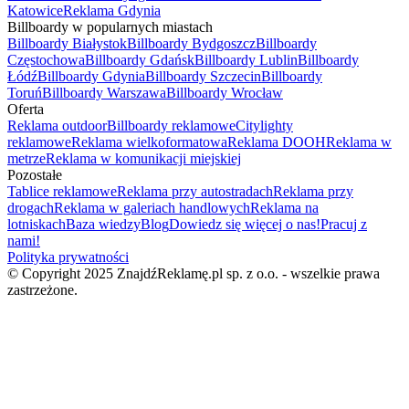
Katowice
Reklama Gdynia
Billboardy w popularnych miastach
Billboardy Białystok
Billboardy Bydgoszcz
Billboardy
Częstochowa
Billboardy Gdańsk
Billboardy Lublin
Billboardy
Łódź
Billboardy Gdynia
Billboardy Szczecin
Billboardy
Toruń
Billboardy Warszawa
Billboardy Wrocław
Oferta
Reklama outdoor
Billboardy reklamowe
Citylighty
reklamowe
Reklama wielkoformatowa
Reklama DOOH
Reklama w
metrze
Reklama w komunikacji miejskiej
Pozostałe
Tablice reklamowe
Reklama przy autostradach
Reklama przy
drogach
Reklama w galeriach handlowych
Reklama na
lotniskach
Baza wiedzy
Blog
Dowiedz się więcej o nas!
Pracuj z
nami!
Polityka prywatności
© Copyright 2025 ZnajdźReklamę.pl sp. z o.o. - wszelkie prawa
zastrzeżone.