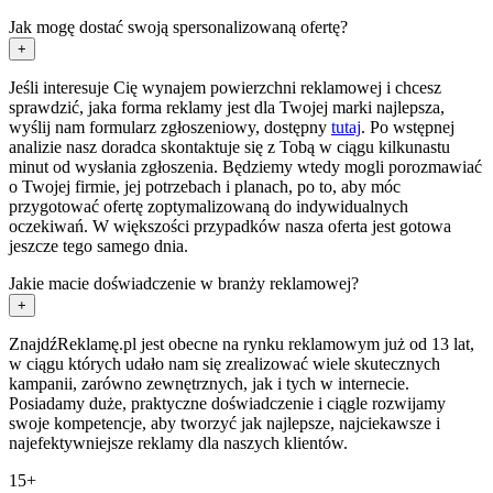
Jak mogę dostać swoją spersonalizowaną ofertę?
+
Jeśli interesuje Cię wynajem powierzchni reklamowej i chcesz
sprawdzić, jaka forma reklamy jest dla Twojej marki najlepsza,
wyślij nam formularz zgłoszeniowy, dostępny
tutaj
. Po wstępnej
analizie nasz doradca skontaktuje się z Tobą w ciągu kilkunastu
minut od wysłania zgłoszenia. Będziemy wtedy mogli porozmawiać
o Twojej firmie, jej potrzebach i planach, po to, aby móc
przygotować ofertę zoptymalizowaną do indywidualnych
oczekiwań. W większości przypadków nasza oferta jest gotowa
jeszcze tego samego dnia.
Jakie macie doświadczenie w branży reklamowej?
+
ZnajdźReklamę.pl jest obecne na rynku reklamowym już od 13 lat,
w ciągu których udało nam się zrealizować wiele skutecznych
kampanii, zarówno zewnętrznych, jak i tych w internecie.
Posiadamy duże, praktyczne doświadczenie i ciągle rozwijamy
swoje kompetencje, aby tworzyć jak najlepsze, najciekawsze i
najefektywniejsze reklamy dla naszych klientów.
15+