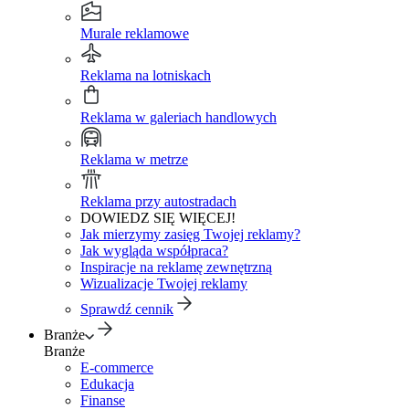
Murale reklamowe
Reklama na lotniskach
Reklama w galeriach handlowych
Reklama w metrze
Reklama przy autostradach
DOWIEDZ SIĘ WIĘCEJ!
Jak mierzymy zasięg Twojej reklamy?
Jak wygląda współpraca?
Inspiracje na reklamę zewnętrzną
Wizualizacje Twojej reklamy
Sprawdź cennik
Branże
Branże
E-commerce
Edukacja
Finanse