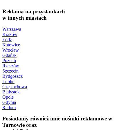
Reklama na przystankach
w innych miastach
Warszawa
Kraków
Łódź
Katowice
Wrocław
Gdańsk
Poznań
Rzeszów
Szczecin
Bydgoszcz
Lublin
Częstochowa
Białystok
Opole
Gdynia
Radom
Posiadamy również inne nośniki reklamowe w
Tarnowie oraz