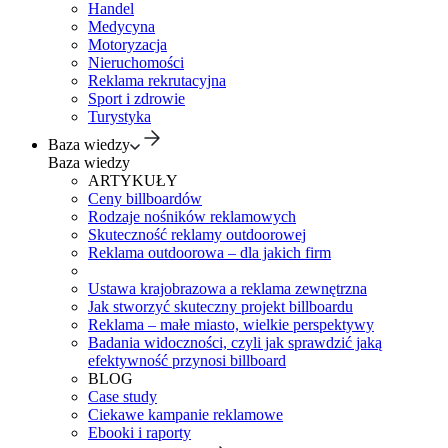
Handel
Medycyna
Motoryzacja
Nieruchomości
Reklama rekrutacyjna
Sport i zdrowie
Turystyka
Baza wiedzy
Baza wiedzy
ARTYKUŁY
Ceny billboardów
Rodzaje nośników reklamowych
Skuteczność reklamy outdoorowej
Reklama outdoorowa – dla jakich firm
Ustawa krajobrazowa a reklama zewnętrzna
Jak stworzyć skuteczny projekt billboardu
Reklama – małe miasto, wielkie perspektywy
Badania widoczności, czyli jak sprawdzić jaką
efektywność przynosi billboard
BLOG
Case study
Ciekawe kampanie reklamowe
Ebooki i raporty