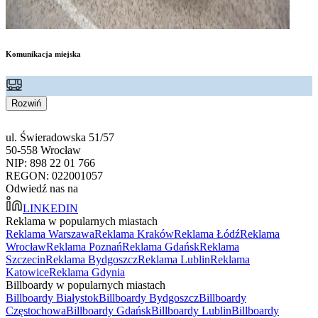
Komunikacja miejska
Rozwiń
ul. Świeradowska 51/57
50-558 Wrocław
NIP: 898 22 01 766
REGON: 022001057
Odwiedź nas na
LINKEDIN
Reklama w popularnych miastach
Reklama Warszawa
Reklama Kraków
Reklama Łódź
Reklama
Wrocław
Reklama Poznań
Reklama Gdańsk
Reklama
Szczecin
Reklama Bydgoszcz
Reklama Lublin
Reklama
Katowice
Reklama Gdynia
Billboardy w popularnych miastach
Billboardy Białystok
Billboardy Bydgoszcz
Billboardy
Częstochowa
Billboardy Gdańsk
Billboardy Lublin
Billboardy