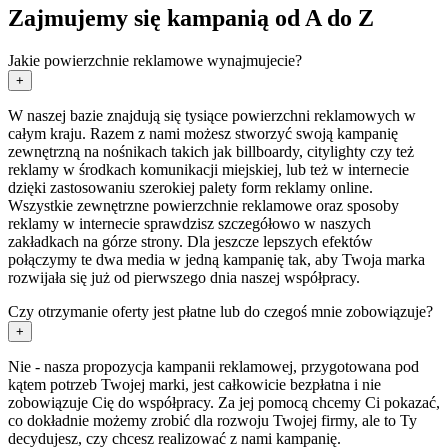
Zajmujemy się kampanią od A do Z
Jakie powierzchnie reklamowe wynajmujecie?
+
W naszej bazie znajdują się tysiące powierzchni reklamowych w
całym kraju. Razem z nami możesz stworzyć swoją kampanię
zewnętrzną na nośnikach takich jak billboardy, citylighty czy też
reklamy w środkach komunikacji miejskiej, lub też w internecie
dzięki zastosowaniu szerokiej palety form reklamy online.
Wszystkie zewnętrzne powierzchnie reklamowe oraz sposoby
reklamy w internecie sprawdzisz szczegółowo w naszych
zakładkach na górze strony. Dla jeszcze lepszych efektów
połączymy te dwa media w jedną kampanię tak, aby Twoja marka
rozwijała się już od pierwszego dnia naszej współpracy.
Czy otrzymanie oferty jest płatne lub do czegoś mnie zobowiązuje?
+
Nie - nasza propozycja kampanii reklamowej, przygotowana pod
kątem potrzeb Twojej marki, jest całkowicie bezpłatna i nie
zobowiązuje Cię do współpracy. Za jej pomocą chcemy Ci pokazać,
co dokładnie możemy zrobić dla rozwoju Twojej firmy, ale to Ty
decydujesz, czy chcesz realizować z nami kampanię.