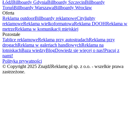
Łódź
Billboardy Gdynia
Billboardy Szczecin
Billboardy
Toruń
Billboardy Warszawa
Billboardy Wrocław
Oferta
Reklama outdoor
Billboardy reklamowe
Citylighty
reklamowe
Reklama wielkoformatowa
Reklama DOOH
Reklama w
metrze
Reklama w komunikacji miejskiej
Pozostałe
Tablice reklamowe
Reklama przy autostradach
Reklama przy
drogach
Reklama w galeriach handlowych
Reklama na
lotniskach
Baza wiedzy
Blog
Dowiedz się więcej o nas!
Pracuj z
nami!
Polityka prywatności
© Copyright 2025 ZnajdźReklamę.pl sp. z o.o. - wszelkie prawa
zastrzeżone.