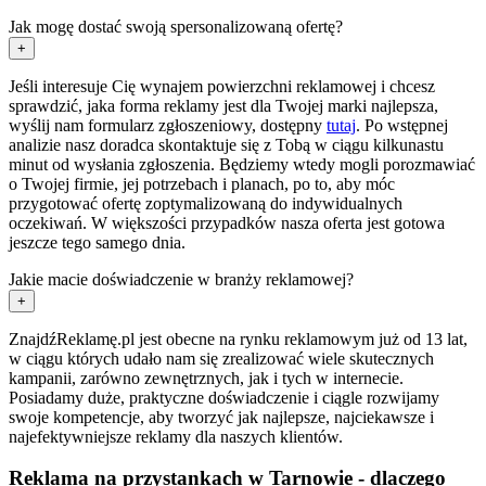
Jak mogę dostać swoją spersonalizowaną ofertę?
+
Jeśli interesuje Cię wynajem powierzchni reklamowej i chcesz
sprawdzić, jaka forma reklamy jest dla Twojej marki najlepsza,
wyślij nam formularz zgłoszeniowy, dostępny
tutaj
. Po wstępnej
analizie nasz doradca skontaktuje się z Tobą w ciągu kilkunastu
minut od wysłania zgłoszenia. Będziemy wtedy mogli porozmawiać
o Twojej firmie, jej potrzebach i planach, po to, aby móc
przygotować ofertę zoptymalizowaną do indywidualnych
oczekiwań. W większości przypadków nasza oferta jest gotowa
jeszcze tego samego dnia.
Jakie macie doświadczenie w branży reklamowej?
+
ZnajdźReklamę.pl jest obecne na rynku reklamowym już od 13 lat,
w ciągu których udało nam się zrealizować wiele skutecznych
kampanii, zarówno zewnętrznych, jak i tych w internecie.
Posiadamy duże, praktyczne doświadczenie i ciągle rozwijamy
swoje kompetencje, aby tworzyć jak najlepsze, najciekawsze i
najefektywniejsze reklamy dla naszych klientów.
Reklama na przystankach w Tarnowie - dlaczego