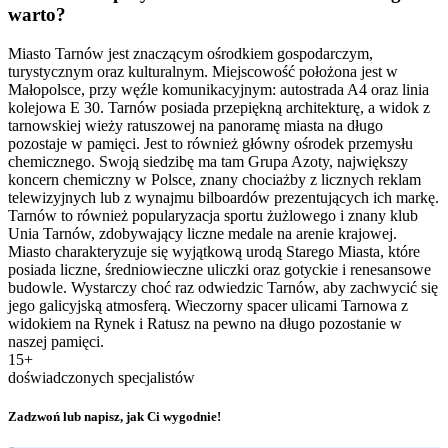
warto?
Miasto Tarnów jest znaczącym ośrodkiem gospodarczym,
turystycznym oraz kulturalnym. Miejscowość położona jest w
Małopolsce, przy węźle komunikacyjnym: autostrada A4 oraz linia
kolejowa E 30. Tarnów posiada przepiękną architekturę, a widok z
tarnowskiej wieży ratuszowej na panoramę miasta na długo
pozostaje w pamięci. Jest to również główny ośrodek przemysłu
chemicznego. Swoją siedzibę ma tam Grupa Azoty, największy
koncern chemiczny w Polsce, znany chociażby z licznych reklam
telewizyjnych lub z wynajmu bilboardów prezentujących ich markę.
Tarnów to również popularyzacja sportu żużlowego i znany klub
Unia Tarnów, zdobywający liczne medale na arenie krajowej.
Miasto charakteryzuje się wyjątkową urodą Starego Miasta, które
posiada liczne, średniowieczne uliczki oraz gotyckie i renesansowe
budowle. Wystarczy choć raz odwiedzic Tarnów, aby zachwycić się
jego galicyjską atmosferą. Wieczorny spacer ulicami Tarnowa z
widokiem na Rynek i Ratusz na pewno na długo pozostanie w
naszej pamięci.
15+
doświadczonych specjalistów
Zadzwoń lub napisz, jak Ci wygodnie!