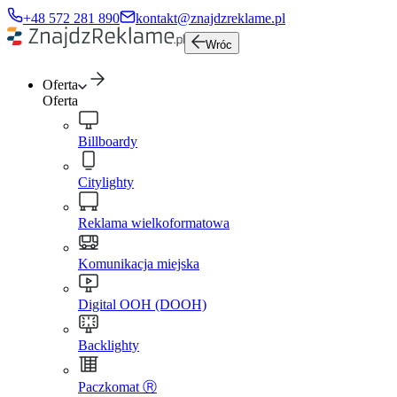
+48 572 281 890
kontakt@znajdzreklame.pl
Wróc
Oferta
Oferta
Billboardy
Citylighty
Reklama wielkoformatowa
Komunikacja miejska
Digital OOH (DOOH)
Backlighty
Paczkomat Ⓡ