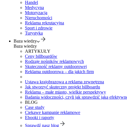
Handel
Medycyna
Motoryzacja
Nieruchomości
Reklama rekrutacyjna
Sport i zdrowie
Turystyka
Baza wiedzy
Baza wiedzy
ARTYKUŁY
Ceny billboardów
Rodzaje nośników reklamowych
Skuteczność reklamy outdoorowej
Reklama outdoorowa – dla jakich firm
Ustawa krajobrazowa a reklama zewnętrzna
Jak stworzyć skuteczny projekt billboardu
Reklama – małe miasto, wielkie perspektywy
Badania widoczności, czyli jak sprawdzić jaką efektywno
BLOG
Case study
Ciekawe kampanie reklamowe
Ebooki i raporty
Sprawdź nasz blog