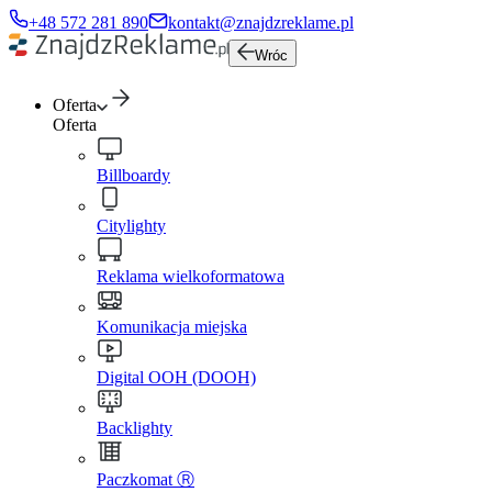
+48 572 281 890
kontakt@znajdzreklame.pl
Wróc
Oferta
Oferta
Billboardy
Citylighty
Reklama wielkoformatowa
Komunikacja miejska
Digital OOH (DOOH)
Backlighty
Paczkomat Ⓡ