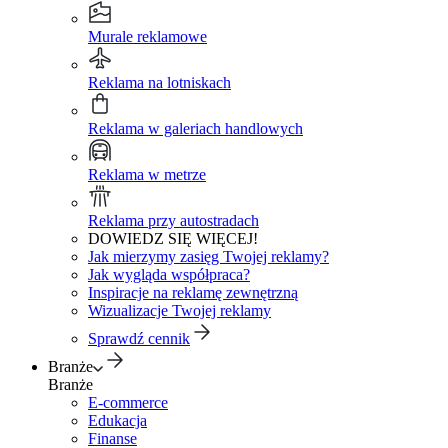
Murale reklamowe
Reklama na lotniskach
Reklama w galeriach handlowych
Reklama w metrze
Reklama przy autostradach
DOWIEDZ SIĘ WIĘCEJ!
Jak mierzymy zasięg Twojej reklamy?
Jak wygląda współpraca?
Inspiracje na reklamę zewnętrzną
Wizualizacje Twojej reklamy
Sprawdź cennik
Branże
Branże
E-commerce
Edukacja
Finanse