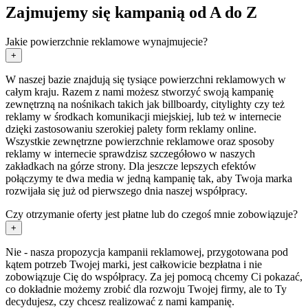
Zajmujemy się kampanią od A do Z
Jakie powierzchnie reklamowe wynajmujecie?
+
W naszej bazie znajdują się tysiące powierzchni reklamowych w
całym kraju. Razem z nami możesz stworzyć swoją kampanię
zewnętrzną na nośnikach takich jak billboardy, citylighty czy też
reklamy w środkach komunikacji miejskiej, lub też w internecie
dzięki zastosowaniu szerokiej palety form reklamy online.
Wszystkie zewnętrzne powierzchnie reklamowe oraz sposoby
reklamy w internecie sprawdzisz szczegółowo w naszych
zakładkach na górze strony. Dla jeszcze lepszych efektów
połączymy te dwa media w jedną kampanię tak, aby Twoja marka
rozwijała się już od pierwszego dnia naszej współpracy.
Czy otrzymanie oferty jest płatne lub do czegoś mnie zobowiązuje?
+
Nie - nasza propozycja kampanii reklamowej, przygotowana pod
kątem potrzeb Twojej marki, jest całkowicie bezpłatna i nie
zobowiązuje Cię do współpracy. Za jej pomocą chcemy Ci pokazać,
co dokładnie możemy zrobić dla rozwoju Twojej firmy, ale to Ty
decydujesz, czy chcesz realizować z nami kampanię.