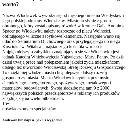
warto?
Nazwa Włocławek wywodzi się od męskiego imienia Władysław i
jego polskiej odmiany Włodzisław. Miasto to słynie z grodu
obronnego, który został opisany również w kronice Galla Anonima.
Spacer po Włocławku należy rozpocząc od placu Wolności,
obfitującego w liczne zabytkowe kamienice. Następnie warto się
udać do Seminarium Duchownego oraz przylegającego do niego
Kościoła św. Witalisa – najstarszego kościoła w mieście.
Najpiękniejszym zabytkiem znajdującym się we Włocławku jest
jednak Katedra Wniebowzięcia Najświętszej Maryi Panny. Po dziś
dzień trwają prace nad polepszeniem jakości życia mieszkańcom,
dlatego też utworzono Włocławską Strefę Rozwoju Gospodarczego.
To dzięki niej władze miasta chcą ulepszyć dalszy rozwój
gospodarczy miasta. Miasto Włocławek słynie z przemysłu
chemicznego, energetycznego, spożywczego, metalowego i
materiałów budowlanych. Swoją siedzibę ma tam 9 z 2000
największych polskich przedsiębiorstw a reklamy ich produktów
znajdują się na wielu bilboardach.
15+
doświadczonych specjalistów
Zadzwoń lub napisz, jak Ci wygodnie!