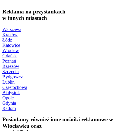
Reklama na przystankach
w innych miastach
Warszawa
Kraków
Łódź
Katowice
Wrocław
Gdańsk
Poznań
Rzeszów
Szczecin
Bydgoszcz
Lublin
Częstochowa
Białystok
Opole
Gdynia
Radom
Posiadamy również inne nośniki reklamowe w
Włocławku oraz