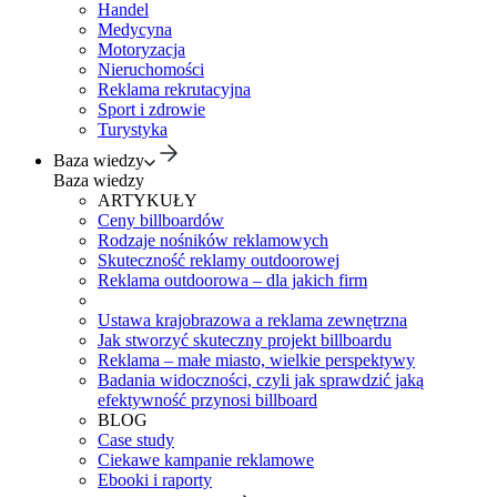
Handel
Medycyna
Motoryzacja
Nieruchomości
Reklama rekrutacyjna
Sport i zdrowie
Turystyka
Baza wiedzy
Baza wiedzy
ARTYKUŁY
Ceny billboardów
Rodzaje nośników reklamowych
Skuteczność reklamy outdoorowej
Reklama outdoorowa – dla jakich firm
Ustawa krajobrazowa a reklama zewnętrzna
Jak stworzyć skuteczny projekt billboardu
Reklama – małe miasto, wielkie perspektywy
Badania widoczności, czyli jak sprawdzić jaką
efektywność przynosi billboard
BLOG
Case study
Ciekawe kampanie reklamowe
Ebooki i raporty