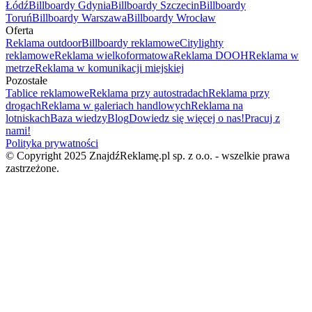
Łódź
Billboardy Gdynia
Billboardy Szczecin
Billboardy
Toruń
Billboardy Warszawa
Billboardy Wrocław
Oferta
Reklama outdoor
Billboardy reklamowe
Citylighty
reklamowe
Reklama wielkoformatowa
Reklama DOOH
Reklama w
metrze
Reklama w komunikacji miejskiej
Pozostałe
Tablice reklamowe
Reklama przy autostradach
Reklama przy
drogach
Reklama w galeriach handlowych
Reklama na
lotniskach
Baza wiedzy
Blog
Dowiedz się więcej o nas!
Pracuj z
nami!
Polityka prywatności
© Copyright 2025 ZnajdźReklamę.pl sp. z o.o. - wszelkie prawa
zastrzeżone.