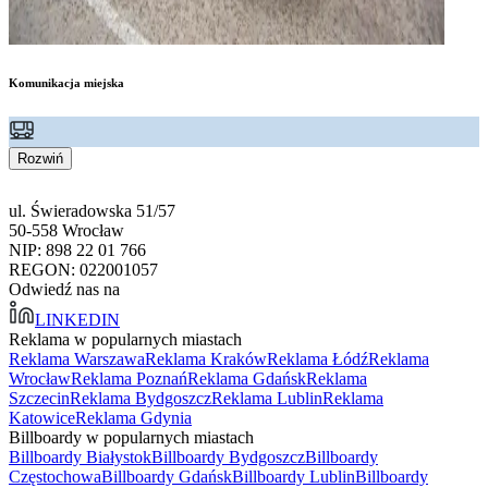
Komunikacja miejska
Rozwiń
ul. Świeradowska 51/57
50-558 Wrocław
NIP: 898 22 01 766
REGON: 022001057
Odwiedź nas na
LINKEDIN
Reklama w popularnych miastach
Reklama Warszawa
Reklama Kraków
Reklama Łódź
Reklama
Wrocław
Reklama Poznań
Reklama Gdańsk
Reklama
Szczecin
Reklama Bydgoszcz
Reklama Lublin
Reklama
Katowice
Reklama Gdynia
Billboardy w popularnych miastach
Billboardy Białystok
Billboardy Bydgoszcz
Billboardy
Częstochowa
Billboardy Gdańsk
Billboardy Lublin
Billboardy