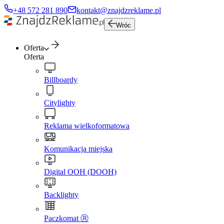
+48 572 281 890
kontakt@znajdzreklame.pl
Wróc
Oferta
Oferta
Billboardy
Citylighty
Reklama wielkoformatowa
Komunikacja miejska
Digital OOH (DOOH)
Backlighty
Paczkomat Ⓡ