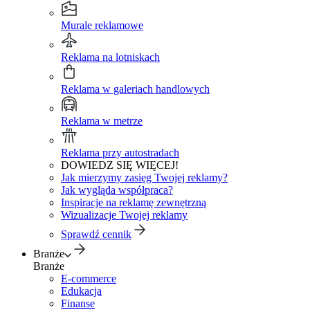
Murale reklamowe
Reklama na lotniskach
Reklama w galeriach handlowych
Reklama w metrze
Reklama przy autostradach
DOWIEDZ SIĘ WIĘCEJ!
Jak mierzymy zasięg Twojej reklamy?
Jak wygląda współpraca?
Inspiracje na reklamę zewnętrzną
Wizualizacje Twojej reklamy
Sprawdź cennik
Branże
Branże
E-commerce
Edukacja
Finanse