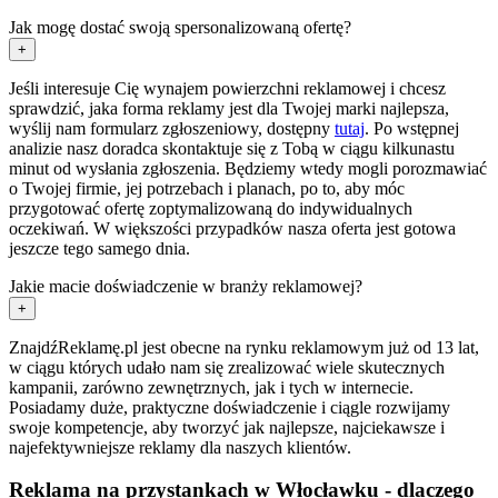
Jak mogę dostać swoją spersonalizowaną ofertę?
+
Jeśli interesuje Cię wynajem powierzchni reklamowej i chcesz
sprawdzić, jaka forma reklamy jest dla Twojej marki najlepsza,
wyślij nam formularz zgłoszeniowy, dostępny
tutaj
. Po wstępnej
analizie nasz doradca skontaktuje się z Tobą w ciągu kilkunastu
minut od wysłania zgłoszenia. Będziemy wtedy mogli porozmawiać
o Twojej firmie, jej potrzebach i planach, po to, aby móc
przygotować ofertę zoptymalizowaną do indywidualnych
oczekiwań. W większości przypadków nasza oferta jest gotowa
jeszcze tego samego dnia.
Jakie macie doświadczenie w branży reklamowej?
+
ZnajdźReklamę.pl jest obecne na rynku reklamowym już od 13 lat,
w ciągu których udało nam się zrealizować wiele skutecznych
kampanii, zarówno zewnętrznych, jak i tych w internecie.
Posiadamy duże, praktyczne doświadczenie i ciągle rozwijamy
swoje kompetencje, aby tworzyć jak najlepsze, najciekawsze i
najefektywniejsze reklamy dla naszych klientów.
Reklama na przystankach w Włocławku - dlaczego