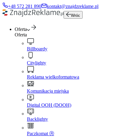
+48 572 281 890
kontakt@znajdzreklame.pl
Wróc
Oferta
Oferta
Billboardy
Citylighty
Reklama wielkoformatowa
Komunikacja miejska
Digital OOH (DOOH)
Backlighty
Paczkomat Ⓡ