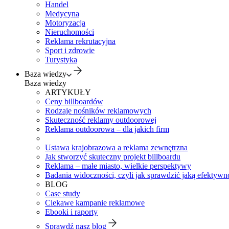
Handel
Medycyna
Motoryzacja
Nieruchomości
Reklama rekrutacyjna
Sport i zdrowie
Turystyka
Baza wiedzy
Baza wiedzy
ARTYKUŁY
Ceny billboardów
Rodzaje nośników reklamowych
Skuteczność reklamy outdoorowej
Reklama outdoorowa – dla jakich firm
Ustawa krajobrazowa a reklama zewnętrzna
Jak stworzyć skuteczny projekt billboardu
Reklama – małe miasto, wielkie perspektywy
Badania widoczności, czyli jak sprawdzić jaką efektywno
BLOG
Case study
Ciekawe kampanie reklamowe
Ebooki i raporty
Sprawdź nasz blog