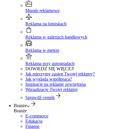
Murale reklamowe
Reklama na lotniskach
Reklama w galeriach handlowych
Reklama w metrze
Reklama przy autostradach
DOWIEDZ SIĘ WIĘCEJ!
Jak mierzymy zasięg Twojej reklamy?
Jak wygląda współpraca?
Inspiracje na reklamę zewnętrzną
Wizualizacje Twojej reklamy
Sprawdź cennik
Branże
Branże
E-commerce
Edukacja
Finanse