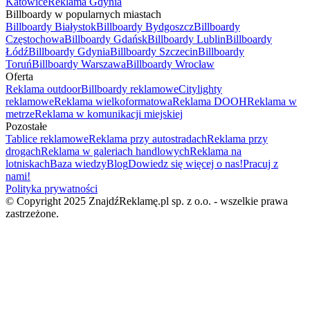
Katowice
Reklama Gdynia
Billboardy w popularnych miastach
Billboardy Białystok
Billboardy Bydgoszcz
Billboardy
Częstochowa
Billboardy Gdańsk
Billboardy Lublin
Billboardy
Łódź
Billboardy Gdynia
Billboardy Szczecin
Billboardy
Toruń
Billboardy Warszawa
Billboardy Wrocław
Oferta
Reklama outdoor
Billboardy reklamowe
Citylighty
reklamowe
Reklama wielkoformatowa
Reklama DOOH
Reklama w
metrze
Reklama w komunikacji miejskiej
Pozostałe
Tablice reklamowe
Reklama przy autostradach
Reklama przy
drogach
Reklama w galeriach handlowych
Reklama na
lotniskach
Baza wiedzy
Blog
Dowiedz się więcej o nas!
Pracuj z
nami!
Polityka prywatności
© Copyright 2025 ZnajdźReklamę.pl sp. z o.o. - wszelkie prawa
zastrzeżone.