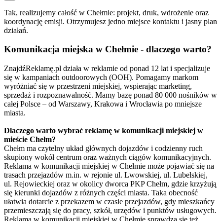
Tak, realizujemy całość w Chełmie: projekt, druk, wdrożenie oraz
koordynację emisji. Otrzymujesz jedno miejsce kontaktu i jasny plan
działań.
Komunikacja miejska w Chełmie - dlaczego warto?
ZnajdźReklamę.pl działa w reklamie od ponad 12 lat i specjalizuje
się w kampaniach outdoorowych (OOH). Pomagamy markom
wyróżniać się w przestrzeni miejskiej, wspierając marketing,
sprzedaż i rozpoznawalność. Mamy bazę ponad 80 000 nośników w
całej Polsce – od Warszawy, Krakowa i Wrocławia po mniejsze
miasta.
Dlaczego warto wybrać reklamę w komunikacji miejskiej w
mieście Chełm?
Chełm ma czytelny układ głównych dojazdów i codzienny ruch
skupiony wokół centrum oraz ważnych ciągów komunikacyjnych.
Reklama w komunikacji miejskiej w Chełmie może pojawiać się na
trasach przejazdów m.in. w rejonie ul. Lwowskiej, ul. Lubelskiej,
ul. Rejowieckiej oraz w okolicy dworca PKP Chełm, gdzie krzyżują
się kierunki dojazdów z różnych części miasta. Taka obecność
ułatwia dotarcie z przekazem w czasie przejazdów, gdy mieszkańcy
przemieszczają się do pracy, szkół, urzędów i punktów usługowych.
Reklama w komunikacji miejskiej w Chełmie sprawdza się też