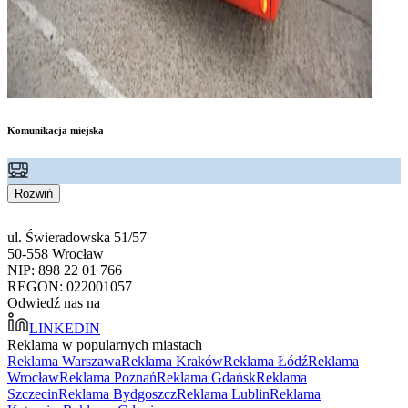
Komunikacja miejska
Rozwiń
ul. Świeradowska 51/57
50-558 Wrocław
NIP: 898 22 01 766
REGON: 022001057
Odwiedź nas na
LINKEDIN
Reklama w popularnych miastach
Reklama Warszawa
Reklama Kraków
Reklama Łódź
Reklama
Wrocław
Reklama Poznań
Reklama Gdańsk
Reklama
Szczecin
Reklama Bydgoszcz
Reklama Lublin
Reklama