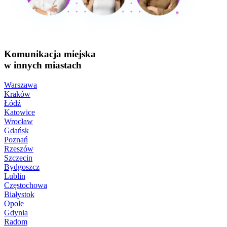
Komunikacja miejska
w innych miastach
Warszawa
Kraków
Łódź
Katowice
Wrocław
Gdańsk
Poznań
Rzeszów
Szczecin
Bydgoszcz
Lublin
Częstochowa
Białystok
Opole
Gdynia
Radom