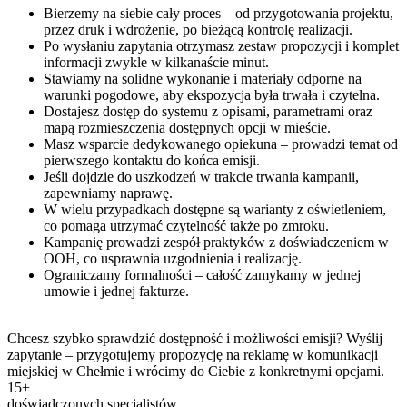
Bierzemy na siebie cały proces – od przygotowania projektu,
przez druk i wdrożenie, po bieżącą kontrolę realizacji.
Po wysłaniu zapytania otrzymasz zestaw propozycji i komplet
informacji zwykle w kilkanaście minut.
Stawiamy na solidne wykonanie i materiały odporne na
warunki pogodowe, aby ekspozycja była trwała i czytelna.
Dostajesz dostęp do systemu z opisami, parametrami oraz
mapą rozmieszczenia dostępnych opcji w mieście.
Masz wsparcie dedykowanego opiekuna – prowadzi temat od
pierwszego kontaktu do końca emisji.
Jeśli dojdzie do uszkodzeń w trakcie trwania kampanii,
zapewniamy naprawę.
W wielu przypadkach dostępne są warianty z oświetleniem,
co pomaga utrzymać czytelność także po zmroku.
Kampanię prowadzi zespół praktyków z doświadczeniem w
OOH, co usprawnia uzgodnienia i realizację.
Ograniczamy formalności – całość zamykamy w jednej
umowie i jednej fakturze.
Chcesz szybko sprawdzić dostępność i możliwości emisji? Wyślij
zapytanie – przygotujemy propozycję na reklamę w komunikacji
miejskiej w Chełmie i wrócimy do Ciebie z konkretnymi opcjami.
15+
doświadczonych specjalistów