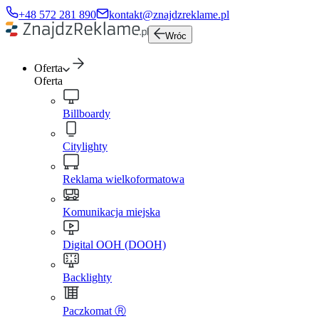
+48 572 281 890
kontakt@znajdzreklame.pl
Wróc
Oferta
Oferta
Billboardy
Citylighty
Reklama wielkoformatowa
Komunikacja miejska
Digital OOH (DOOH)
Backlighty
Paczkomat Ⓡ