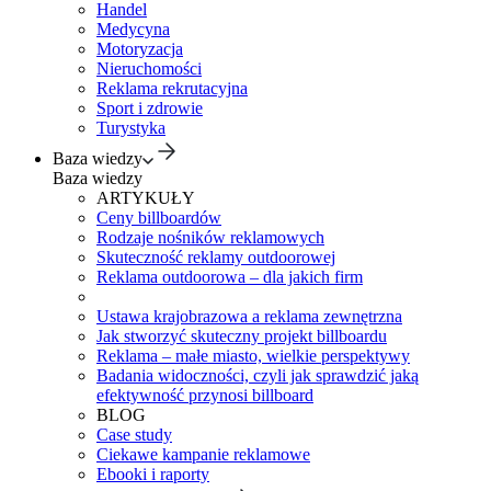
Handel
Medycyna
Motoryzacja
Nieruchomości
Reklama rekrutacyjna
Sport i zdrowie
Turystyka
Baza wiedzy
Baza wiedzy
ARTYKUŁY
Ceny billboardów
Rodzaje nośników reklamowych
Skuteczność reklamy outdoorowej
Reklama outdoorowa – dla jakich firm
Ustawa krajobrazowa a reklama zewnętrzna
Jak stworzyć skuteczny projekt billboardu
Reklama – małe miasto, wielkie perspektywy
Badania widoczności, czyli jak sprawdzić jaką
efektywność przynosi billboard
BLOG
Case study
Ciekawe kampanie reklamowe
Ebooki i raporty