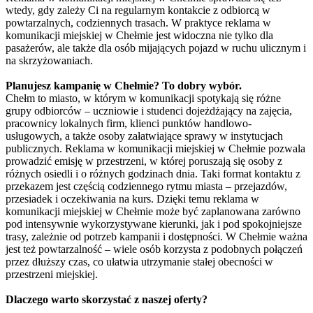
wtedy, gdy zależy Ci na regularnym kontakcie z odbiorcą w
powtarzalnych, codziennych trasach. W praktyce reklama w
komunikacji miejskiej w Chełmie jest widoczna nie tylko dla
pasażerów, ale także dla osób mijających pojazd w ruchu ulicznym i
na skrzyżowaniach.
Planujesz kampanię w Chełmie? To dobry wybór.
Chełm to miasto, w którym w komunikacji spotykają się różne
grupy odbiorców – uczniowie i studenci dojeżdżający na zajęcia,
pracownicy lokalnych firm, klienci punktów handlowo-
usługowych, a także osoby załatwiające sprawy w instytucjach
publicznych. Reklama w komunikacji miejskiej w Chełmie pozwala
prowadzić emisję w przestrzeni, w której poruszają się osoby z
różnych osiedli i o różnych godzinach dnia. Taki format kontaktu z
przekazem jest częścią codziennego rytmu miasta – przejazdów,
przesiadek i oczekiwania na kurs. Dzięki temu reklama w
komunikacji miejskiej w Chełmie może być zaplanowana zarówno
pod intensywnie wykorzystywane kierunki, jak i pod spokojniejsze
trasy, zależnie od potrzeb kampanii i dostępności. W Chełmie ważna
jest też powtarzalność – wiele osób korzysta z podobnych połączeń
przez dłuższy czas, co ułatwia utrzymanie stałej obecności w
przestrzeni miejskiej.
Dlaczego warto skorzystać z naszej oferty?