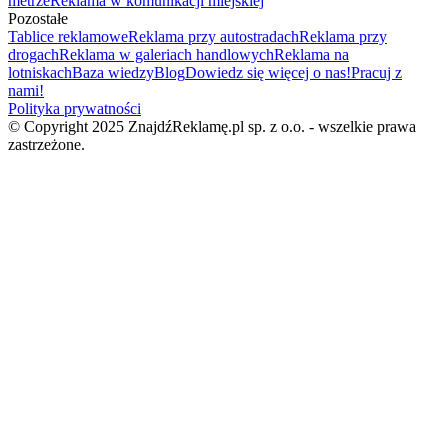
metrze
Reklama w komunikacji miejskiej
Pozostałe
Tablice reklamowe
Reklama przy autostradach
Reklama przy
drogach
Reklama w galeriach handlowych
Reklama na
lotniskach
Baza wiedzy
Blog
Dowiedz się więcej o nas!
Pracuj z
nami!
Polityka prywatności
© Copyright 2025 ZnajdźReklamę.pl sp. z o.o. - wszelkie prawa
zastrzeżone.