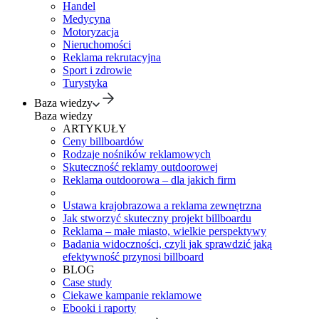
Handel
Medycyna
Motoryzacja
Nieruchomości
Reklama rekrutacyjna
Sport i zdrowie
Turystyka
Baza wiedzy
Baza wiedzy
ARTYKUŁY
Ceny billboardów
Rodzaje nośników reklamowych
Skuteczność reklamy outdoorowej
Reklama outdoorowa – dla jakich firm
Ustawa krajobrazowa a reklama zewnętrzna
Jak stworzyć skuteczny projekt billboardu
Reklama – małe miasto, wielkie perspektywy
Badania widoczności, czyli jak sprawdzić jaką
efektywność przynosi billboard
BLOG
Case study
Ciekawe kampanie reklamowe
Ebooki i raporty