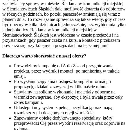
załatwiający sprawy w mieście. Reklama w komunikacji miejskiej
w Siemianowicach Śląskich daje możliwość dotarcia do odbiorców
w różnych godzinach, bo potoki pasażerów zmieniają się wraz z
planem dnia. To rozwiązanie sprawdza się także wtedy, gdy chcesz
być obecny w kilku dzielnicach jednocześnie, bez wybierania tylko
jednej okolicy. Reklama w komunikacji miejskiej w
Siemianowicach Śląskich jest widoczna w czasie przejazdu i na
przystankach, gdy pasażer czeka na kurs, a kontakt z przekazem
powtarza się przy kolejnych przejazdach na tej samej linii.
Dlaczego warto skorzystać z naszej oferty?
Prowadzimy kampanię od A do Z – od przygotowania
projektu, przez wydruk i montaż, po monitoring w trakcie
emisji.
Po wysłaniu zapytania dostajesz komplet informacji i
propozycję działań zazwyczaj w kilkanaście minut.
Stawiamy na solidne wykonanie i materiały odporne na
warunki zewnętrzne, aby ekspozycja była trwała przez cały
okres kampanii.
Udostępniamy system z pełną specyfikacją oraz mapą
rozmieszczenia dostępnych opcji w mieście.
Zapewniamy opiekę dedykowanego specjalisty, który
przeprowadzi Cię przez wybór i rezerwację oraz odpowie na
pytania.