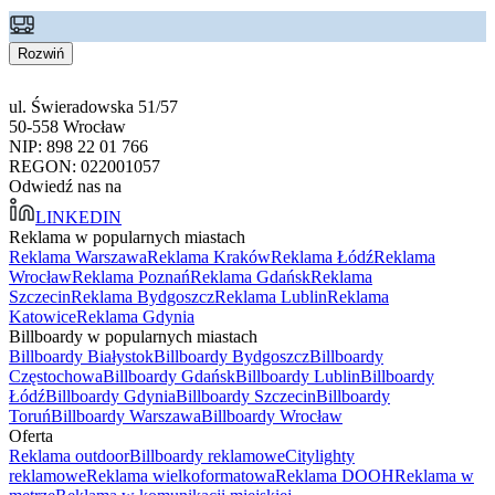
Rozwiń
ul. Świeradowska 51/57
50-558 Wrocław
NIP: 898 22 01 766
REGON: 022001057
Odwiedź nas na
LINKEDIN
Reklama w popularnych miastach
Reklama Warszawa
Reklama Kraków
Reklama Łódź
Reklama
Wrocław
Reklama Poznań
Reklama Gdańsk
Reklama
Szczecin
Reklama Bydgoszcz
Reklama Lublin
Reklama
Katowice
Reklama Gdynia
Billboardy w popularnych miastach
Billboardy Białystok
Billboardy Bydgoszcz
Billboardy
Częstochowa
Billboardy Gdańsk
Billboardy Lublin
Billboardy
Łódź
Billboardy Gdynia
Billboardy Szczecin
Billboardy
Toruń
Billboardy Warszawa
Billboardy Wrocław
Oferta
Reklama outdoor
Billboardy reklamowe
Citylighty
reklamowe
Reklama wielkoformatowa
Reklama DOOH
Reklama w