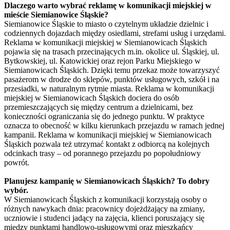
Dlaczego warto wybrać reklamę w komunikacji miejskiej w
mieście Siemianowice Śląskie?
Siemianowice Śląskie to miasto o czytelnym układzie dzielnic i
codziennych dojazdach między osiedlami, strefami usług i urzędami.
Reklama w komunikacji miejskiej w Siemianowicach Śląskich
pojawia się na trasach przecinających m.in. okolice ul. Śląskiej, ul.
Bytkowskiej, ul. Katowickiej oraz rejon Parku Miejskiego w
Siemianowicach Śląskich. Dzięki temu przekaz może towarzyszyć
pasażerom w drodze do sklepów, punktów usługowych, szkół i na
przesiadki, w naturalnym rytmie miasta. Reklama w komunikacji
miejskiej w Siemianowicach Śląskich dociera do osób
przemieszczających się między centrum a dzielnicami, bez
konieczności ograniczania się do jednego punktu. W praktyce
oznacza to obecność w kilku kierunkach przejazdu w ramach jednej
kampanii. Reklama w komunikacji miejskiej w Siemianowicach
Śląskich pozwala też utrzymać kontakt z odbiorcą na kolejnych
odcinkach trasy – od porannego przejazdu po popołudniowy
powrót.
Planujesz kampanię w Siemianowicach Śląskich? To dobry
wybór.
W Siemianowicach Śląskich z komunikacji korzystają osoby o
różnych nawykach dnia: pracownicy dojeżdżający na zmiany,
uczniowie i studenci jadący na zajęcia, klienci poruszający się
między punktami handlowo-usługowymi oraz mieszkańcy