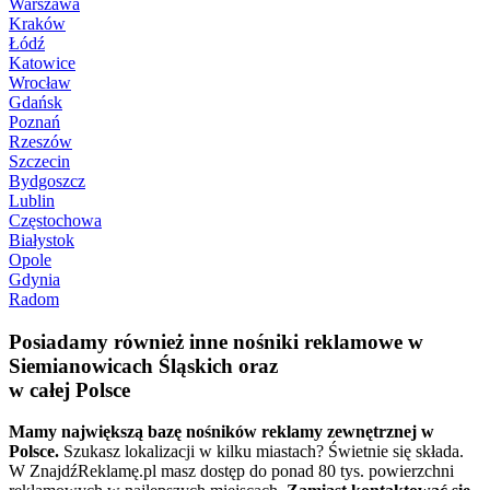
Warszawa
Kraków
Łódź
Katowice
Wrocław
Gdańsk
Poznań
Rzeszów
Szczecin
Bydgoszcz
Lublin
Częstochowa
Białystok
Opole
Gdynia
Radom
Posiadamy również inne nośniki reklamowe w
Siemianowicach Śląskich oraz
w całej Polsce
Mamy największą bazę nośników reklamy zewnętrznej w
Polsce.
Szukasz lokalizacji w kilku miastach? Świetnie się składa.
W ZnajdźReklamę.pl masz dostęp do ponad 80 tys. powierzchni