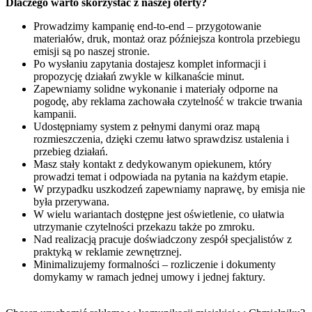
Dlaczego warto skorzystać z naszej oferty?
Prowadzimy kampanię end-to-end – przygotowanie
materiałów, druk, montaż oraz późniejsza kontrola przebiegu
emisji są po naszej stronie.
Po wysłaniu zapytania dostajesz komplet informacji i
propozycję działań zwykle w kilkanaście minut.
Zapewniamy solidne wykonanie i materiały odporne na
pogodę, aby reklama zachowała czytelność w trakcie trwania
kampanii.
Udostępniamy system z pełnymi danymi oraz mapą
rozmieszczenia, dzięki czemu łatwo sprawdzisz ustalenia i
przebieg działań.
Masz stały kontakt z dedykowanym opiekunem, który
prowadzi temat i odpowiada na pytania na każdym etapie.
W przypadku uszkodzeń zapewniamy naprawę, by emisja nie
była przerywana.
W wielu wariantach dostępne jest oświetlenie, co ułatwia
utrzymanie czytelności przekazu także po zmroku.
Nad realizacją pracuje doświadczony zespół specjalistów z
praktyką w reklamie zewnętrznej.
Minimalizujemy formalności – rozliczenie i dokumenty
domykamy w ramach jednej umowy i jednej faktury.