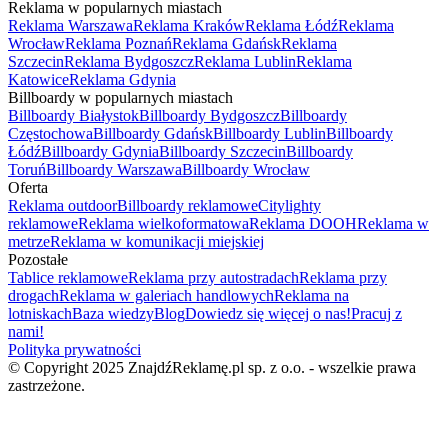
Reklama w popularnych miastach
Reklama Warszawa
Reklama Kraków
Reklama Łódź
Reklama
Wrocław
Reklama Poznań
Reklama Gdańsk
Reklama
Szczecin
Reklama Bydgoszcz
Reklama Lublin
Reklama
Katowice
Reklama Gdynia
Billboardy w popularnych miastach
Billboardy Białystok
Billboardy Bydgoszcz
Billboardy
Częstochowa
Billboardy Gdańsk
Billboardy Lublin
Billboardy
Łódź
Billboardy Gdynia
Billboardy Szczecin
Billboardy
Toruń
Billboardy Warszawa
Billboardy Wrocław
Oferta
Reklama outdoor
Billboardy reklamowe
Citylighty
reklamowe
Reklama wielkoformatowa
Reklama DOOH
Reklama w
metrze
Reklama w komunikacji miejskiej
Pozostałe
Tablice reklamowe
Reklama przy autostradach
Reklama przy
drogach
Reklama w galeriach handlowych
Reklama na
lotniskach
Baza wiedzy
Blog
Dowiedz się więcej o nas!
Pracuj z
nami!
Polityka prywatności
© Copyright 2025 ZnajdźReklamę.pl sp. z o.o. - wszelkie prawa
zastrzeżone.