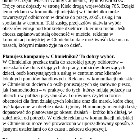
okolice Urzędu Miasta i Gminy Chmielnik, rejon Kościoła św.
Trójcy oraz dojazdy w stronę Kielc drogą wojewódzką 765. Dzięki
temu reklama w komunikacji miejskiej w Chmielniku może
towarzyszyć odbiorcom w drodze do pracy, szkół, usług i na
spotkania w centrum. Taki zasięg przejazdów ułatwia wybór
obszarów emisji pod konkretne dzielnice i kierunki ruchu. Jeśli
chcesz zaplanować stałą obecność w mieście, reklama w
komunikacji miejskiej w Chmielniku daje możliwość działania na
trasach, którymi miasto żyje na co dzień.
Planujesz kampanię w Chmielniku? To dobry wybór.
W Chmielniku przekaz trafia do szerokiej grupy odbiorców –
mieszkańców dojeżdżających do pracy, rodziców dowożących
dzieci, osób korzystających z usług w centrum oraz klientów
lokalnych punktów handlowych. Reklama w komunikacji miejskiej
w Chmielniku dociera do osób poruszających się zarówno pieszo,
jak i samochodem – w praktyce do tych, którzy mijają pojazdy na
ulicach i w pobliżu przystanków. To również czytelna forma
obecności dla firm działających lokalnie oraz dla marek, które chcą
być kojarzone w obrębie miasta i gminy. Harmonogram emisji da się
dopasować do planowanego okresu działań – krótko lub dłużej, w
zależności od potrzeb. W efekcie reklama w komunikacji miejskiej
w Chmielniku może być prowadzona w uporządkowany sposób, z
jasnymi ustaleniami co do czasu i zakresu ekspozycji.