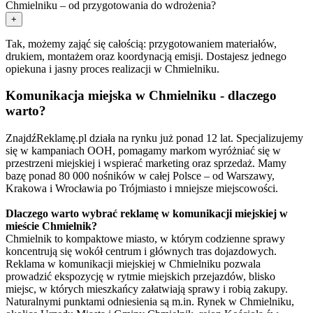
Chmielniku – od przygotowania do wdrożenia?
+
Tak, możemy zająć się całością: przygotowaniem materiałów,
drukiem, montażem oraz koordynacją emisji. Dostajesz jednego
opiekuna i jasny proces realizacji w Chmielniku.
Komunikacja miejska w Chmielniku - dlaczego
warto?
ZnajdźReklamę.pl działa na rynku już ponad 12 lat. Specjalizujemy
się w kampaniach OOH, pomagamy markom wyróżniać się w
przestrzeni miejskiej i wspierać marketing oraz sprzedaż. Mamy
bazę ponad 80 000 nośników w całej Polsce – od Warszawy,
Krakowa i Wrocławia po Trójmiasto i mniejsze miejscowości.
Dlaczego warto wybrać reklamę w komunikacji miejskiej w
mieście Chmielnik?
Chmielnik to kompaktowe miasto, w którym codzienne sprawy
koncentrują się wokół centrum i głównych tras dojazdowych.
Reklama w komunikacji miejskiej w Chmielniku pozwala
prowadzić ekspozycję w rytmie miejskich przejazdów, blisko
miejsc, w których mieszkańcy załatwiają sprawy i robią zakupy.
Naturalnymi punktami odniesienia są m.in. Rynek w Chmielniku,