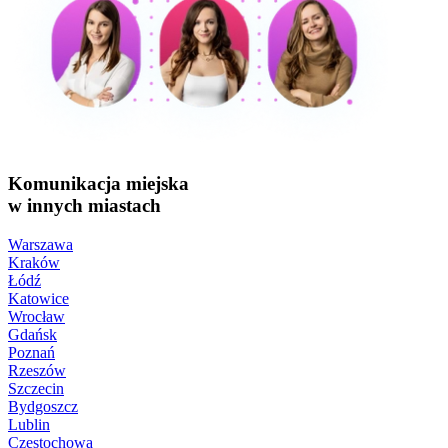
Komunikacja miejska
w innych miastach
Warszawa
Kraków
Łódź
Katowice
Wrocław
Gdańsk
Poznań
Rzeszów
Szczecin
Bydgoszcz
Lublin
Częstochowa