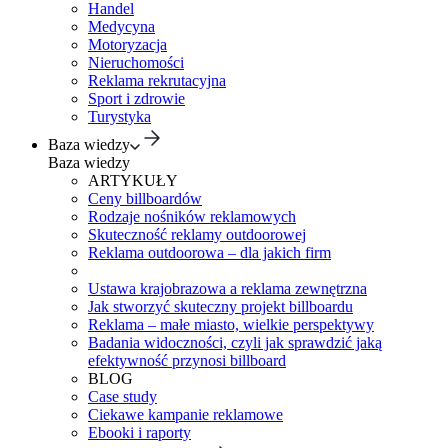
Handel
Medycyna
Motoryzacja
Nieruchomości
Reklama rekrutacyjna
Sport i zdrowie
Turystyka
Baza wiedzy
Baza wiedzy
ARTYKUŁY
Ceny billboardów
Rodzaje nośników reklamowych
Skuteczność reklamy outdoorowej
Reklama outdoorowa – dla jakich firm
Ustawa krajobrazowa a reklama zewnętrzna
Jak stworzyć skuteczny projekt billboardu
Reklama – małe miasto, wielkie perspektywy
Badania widoczności, czyli jak sprawdzić jaką
efektywność przynosi billboard
BLOG
Case study
Ciekawe kampanie reklamowe
Ebooki i raporty