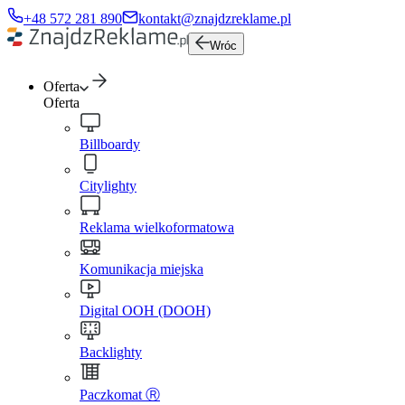
+48 572 281 890
kontakt@znajdzreklame.pl
Wróc
Oferta
Oferta
Billboardy
Citylighty
Reklama wielkoformatowa
Komunikacja miejska
Digital OOH (DOOH)
Backlighty
Paczkomat Ⓡ