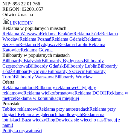
NIP: 898 22 01 766
REGON: 022001057
Odwiedź nas na
LINKEDIN
Reklama w popularnych miastach
Reklama Warszawa
Reklama Kraków
Reklama Łódź
Reklama
Wrocław
Reklama Poznań
Reklama Gdańsk
Reklama
Szczecin
Reklama Bydgoszcz
Reklama Lublin
Reklama
Katowice
Reklama Gdynia
Billboardy w popularnych miastach
Billboardy Białystok
Billboardy Bydgoszcz
Billboardy
Częstochowa
Billboardy Gdańsk
Billboardy Lublin
Billboardy
Łódź
Billboardy Gdynia
Billboardy Szczecin
Billboardy
Toruń
Billboardy Warszawa
Billboardy Wrocław
Oferta
Reklama outdoor
Billboardy reklamowe
Citylighty
reklamowe
Reklama wielkoformatowa
Reklama DOOH
Reklama w
metrze
Reklama w komunikacji miejskiej
Pozostałe
Tablice reklamowe
Reklama przy autostradach
Reklama przy
drogach
Reklama w galeriach handlowych
Reklama na
lotniskach
Baza wiedzy
Blog
Dowiedz się więcej o nas!
Pracuj z
nami!
Polityka prywatności