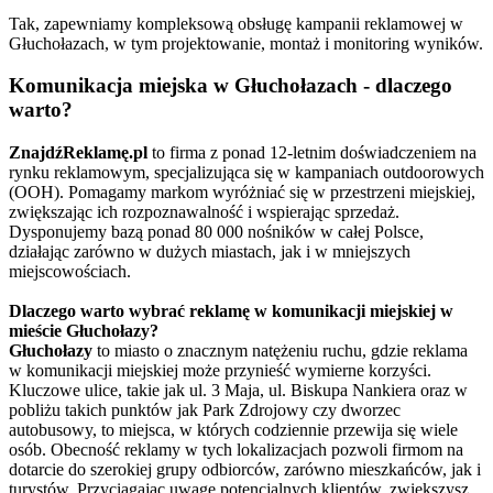
Tak, zapewniamy kompleksową obsługę kampanii reklamowej w
Głuchołazach, w tym projektowanie, montaż i monitoring wyników.
Komunikacja miejska w Głuchołazach - dlaczego
warto?
ZnajdźReklamę.pl
to firma z ponad 12-letnim doświadczeniem na
rynku reklamowym, specjalizująca się w kampaniach outdoorowych
(OOH). Pomagamy markom wyróżniać się w przestrzeni miejskiej,
zwiększając ich rozpoznawalność i wspierając sprzedaż.
Dysponujemy bazą ponad 80 000 nośników w całej Polsce,
działając zarówno w dużych miastach, jak i w mniejszych
miejscowościach.
Dlaczego warto wybrać reklamę w komunikacji miejskiej w
mieście Głuchołazy?
Głuchołazy
to miasto o znacznym natężeniu ruchu, gdzie reklama
w komunikacji miejskiej może przynieść wymierne korzyści.
Kluczowe ulice, takie jak ul. 3 Maja, ul. Biskupa Nankiera oraz w
pobliżu takich punktów jak Park Zdrojowy czy dworzec
autobusowy, to miejsca, w których codziennie przewija się wiele
osób. Obecność reklamy w tych lokalizacjach pozwoli firmom na
dotarcie do szerokiej grupy odbiorców, zarówno mieszkańców, jak i
turystów. Przyciągając uwagę potencjalnych klientów, zwiększysz