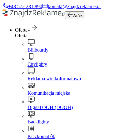
+48 572 281 890
kontakt@znajdzreklame.pl
Wróc
Oferta
Oferta
Billboardy
Citylighty
Reklama wielkoformatowa
Komunikacja miejska
Digital OOH (DOOH)
Backlighty
Paczkomat Ⓡ