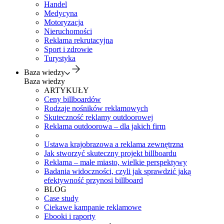
Handel
Medycyna
Motoryzacja
Nieruchomości
Reklama rekrutacyjna
Sport i zdrowie
Turystyka
Baza wiedzy
Baza wiedzy
ARTYKUŁY
Ceny billboardów
Rodzaje nośników reklamowych
Skuteczność reklamy outdoorowej
Reklama outdoorowa – dla jakich firm
Ustawa krajobrazowa a reklama zewnętrzna
Jak stworzyć skuteczny projekt billboardu
Reklama – małe miasto, wielkie perspektywy
Badania widoczności, czyli jak sprawdzić jaką
efektywność przynosi billboard
BLOG
Case study
Ciekawe kampanie reklamowe
Ebooki i raporty