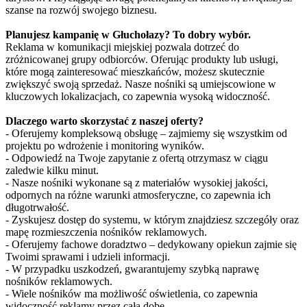
szanse na rozwój swojego biznesu.
Planujesz kampanię w Głuchołazy? To dobry wybór.
Reklama w komunikacji miejskiej pozwala dotrzeć do
zróżnicowanej grupy odbiorców. Oferując produkty lub usługi,
które mogą zainteresować mieszkańców, możesz skutecznie
zwiększyć swoją sprzedaż. Nasze nośniki są umiejscowione w
kluczowych lokalizacjach, co zapewnia wysoką widoczność.
Dlaczego warto skorzystać z naszej oferty?
- Oferujemy kompleksową obsługę – zajmiemy się wszystkim od
projektu po wdrożenie i monitoring wyników.
- Odpowiedź na Twoje zapytanie z ofertą otrzymasz w ciągu
zaledwie kilku minut.
- Nasze nośniki wykonane są z materiałów wysokiej jakości,
odpornych na różne warunki atmosferyczne, co zapewnia ich
długotrwałość.
- Zyskujesz dostęp do systemu, w którym znajdziesz szczegóły oraz
mapę rozmieszczenia nośników reklamowych.
- Oferujemy fachowe doradztwo – dedykowany opiekun zajmie się
Twoimi sprawami i udzieli informacji.
- W przypadku uszkodzeń, gwarantujemy szybką naprawę
nośników reklamowych.
- Wiele nośników ma możliwość oświetlenia, co zapewnia
widoczność reklamy przez całą dobę.