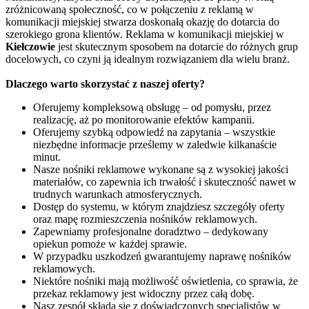
zróżnicowaną społeczność, co w połączeniu z reklamą w
komunikacji miejskiej stwarza doskonałą okazję do dotarcia do
szerokiego grona klientów. Reklama w komunikacji miejskiej w
Kiełczowie
jest skutecznym sposobem na dotarcie do różnych grup
docelowych, co czyni ją idealnym rozwiązaniem dla wielu branż.
Dlaczego warto skorzystać z naszej oferty?
Oferujemy kompleksową obsługę – od pomysłu, przez
realizację, aż po monitorowanie efektów kampanii.
Oferujemy szybką odpowiedź na zapytania – wszystkie
niezbędne informacje prześlemy w zaledwie kilkanaście
minut.
Nasze nośniki reklamowe wykonane są z wysokiej jakości
materiałów, co zapewnia ich trwałość i skuteczność nawet w
trudnych warunkach atmosferycznych.
Dostęp do systemu, w którym znajdziesz szczegóły oferty
oraz mapę rozmieszczenia nośników reklamowych.
Zapewniamy profesjonalne doradztwo – dedykowany
opiekun pomoże w każdej sprawie.
W przypadku uszkodzeń gwarantujemy naprawę nośników
reklamowych.
Niektóre nośniki mają możliwość oświetlenia, co sprawia, że
przekaz reklamowy jest widoczny przez całą dobę.
Nasz zespół składa się z doświadczonych specjalistów w