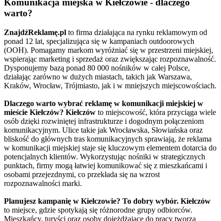
Komunikacja miejska w Kiełczowie - dlaczego
warto?
ZnajdźReklamę.pl
to firma działająca na rynku reklamowym od
ponad 12 lat, specjalizująca się w kampaniach outdoorowych
(OOH). Pomagamy markom wyróżniać się w przestrzeni miejskiej,
wspierając marketing i sprzedaż oraz zwiększając rozpoznawalność.
Dysponujemy bazą ponad 80 000 nośników w całej Polsce,
działając zarówno w dużych miastach, takich jak Warszawa,
Kraków, Wrocław, Trójmiasto, jak i w mniejszych miejscowościach.
Dlaczego warto wybrać reklamę w komunikacji miejskiej w
mieście Kiełczów?
Kiełczów
to miejscowość, która przyciąga wiele
osób dzięki rozwiniętej infrastrukturze i dogodnym połączeniom
komunikacyjnym. Ulice takie jak Wrocławska, Słowiańska oraz
bliskość do głównych tras komunikacyjnych sprawiają, że reklama
w komunikacji miejskiej staje się kluczowym elementem dotarcia do
potencjalnych klientów. Wykorzystując nośniki w strategicznych
punktach, firmy mogą łatwiej komunikować się z mieszkańcami i
osobami przejezdnymi, co przekłada się na wzrost
rozpoznawalności marki.
Planujesz kampanię w Kiełczowie? To dobry wybór.
Kiełczów
to miejsce, gdzie spotykają się różnorodne grupy odbiorców.
Mieszkańcy, turyści oraz osoby dojeżdżające do pracy tworzą