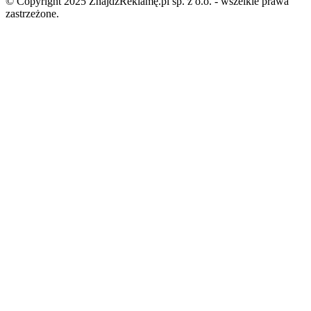
© Copyright 2025 ZnajdźReklamę.pl sp. z o.o. - wszelkie prawa
zastrzeżone.