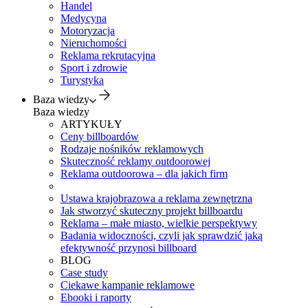
Handel
Medycyna
Motoryzacja
Nieruchomości
Reklama rekrutacyjna
Sport i zdrowie
Turystyka
Baza wiedzy
Baza wiedzy
ARTYKUŁY
Ceny billboardów
Rodzaje nośników reklamowych
Skuteczność reklamy outdoorowej
Reklama outdoorowa – dla jakich firm
Ustawa krajobrazowa a reklama zewnętrzna
Jak stworzyć skuteczny projekt billboardu
Reklama – małe miasto, wielkie perspektywy
Badania widoczności, czyli jak sprawdzić jaką
efektywność przynosi billboard
BLOG
Case study
Ciekawe kampanie reklamowe
Ebooki i raporty