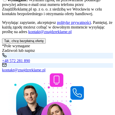
powyżej adresu e-mail oraz numeru telefonu przez
ZnajdźReklamę.pl sp. z o. o. z siedzibą we Wrocławiu w celu
kontaktu bezpośredniego i otrzymania oferty handlowej.
Wysyłając zapytanie, akceptujesz
politykę prywatności
. Pamiętaj, że
każdą zgodę możesz cofnąć w dowolnym momencie wysyłając
prośbę na adres
kontakt@znajdzreklame.pl
Tak, chcę bezpłatną ofertę
*Pole wymagane
Zadzwoń lub napisz
+48 572 281 890
kontakt@znajdzreklame.pl