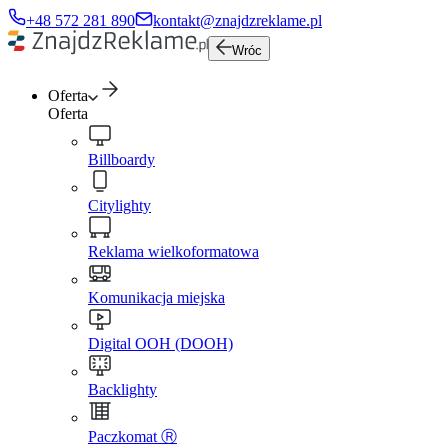
+48 572 281 890
kontakt@znajdzreklame.pl
Wróc
Oferta
Oferta
Billboardy
Citylighty
Reklama wielkoformatowa
Komunikacja miejska
Digital OOH (DOOH)
Backlighty
Paczkomat Ⓡ