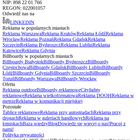
NIP: 898 22 01 766
REGON: 022001057
Odwiedź nas na
LINKEDIN
Reklama w popularnych miastach
Reklama Warszawa
Reklama Kraków
Reklama Łódź
Reklama
Wrocław
Reklama Poznań
Reklama Gdańsk
Reklama
Szczecin
Reklama Bydgoszcz
Reklama Lublin
Reklama
Katowice
Reklama Gdynia
Billboardy w popularnych miastach
Billboardy Białystok
Billboardy Bydgoszcz
Billboardy
Częstochowa
Billboardy Gdańsk
Billboardy Lublin
Billboardy
Łódź
Billboardy Gdynia
Billboardy Szczecin
Billboardy
Toruń
Billboardy Warszawa
Billboardy Wrocław
Oferta
Reklama outdoor
Billboardy reklamowe
Citylighty
reklamowe
Reklama wielkoformatowa
Reklama DOOH
Reklama w
metrze
Reklama w komunikacji miejskiej
Pozostałe
Tablice reklamowe
Reklama przy autostradach
Reklama przy
drogach
Reklama w galeriach handlowych
Reklama na
lotniskach
Baza wiedzy
Blog
Dowiedz się więcej o nas!
Pracuj z
nami!
Polityka prywatności