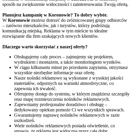
sposób na zwiększenie widoczności i zainteresowania Twoją ofertą.
Planujesz kampanię w Koronowie? To dobry wybór.
W
Koronowie
możesz dotrzeć do zróżnicowanej grupy odbiorców
– zarówno mieszkańców, jak i turystów, którzy podróżują
komunikacją miejską. Reklama w tym mieście to idealne
rozwiązanie dla firm szukających nowych klientów.
Dlaczego warto skorzystać z naszej oferty?
Obsługujemy cały proces – zajmujemy się projektem,
wydrukiem i montażem, a także monitoringiem wyników.
W ciągu kilkunastu minut po przesłaniu zapytania, otrzymasz
wszystkie niezbędne informacje oraz ofertę.
Nasze nośniki reklamowe są wykonane z wysokiej jakości
materiałów, odpornych na warunki atmosferyczne, co
zapewnia ich trwałość.
Oferujemy dostęp do systemu, w którym znajdziesz szczegóły
oraz mapę rozmieszczenia nośników reklamowych.
Zapewniamy profesjonalne doradztwo i obsługę –
dedykowany opiekun pomoże Ci we wszystkich sprawach.
Gwarantujemy naprawę nośników reklamowych w razie
uszkodzeń.
Wiele nośników reklamowych posiada oświetlenie, co
sprawia, że reklama jest widoczna przez całą dobę.