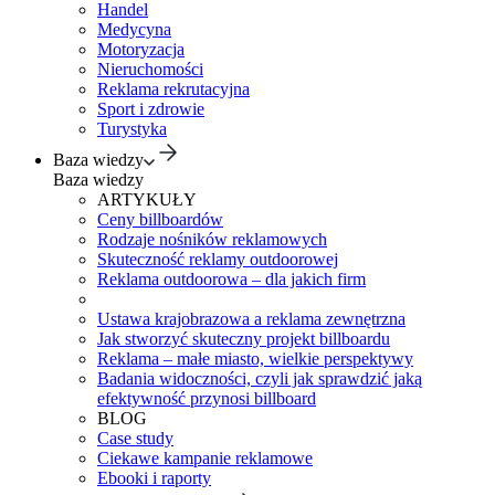
Handel
Medycyna
Motoryzacja
Nieruchomości
Reklama rekrutacyjna
Sport i zdrowie
Turystyka
Baza wiedzy
Baza wiedzy
ARTYKUŁY
Ceny billboardów
Rodzaje nośników reklamowych
Skuteczność reklamy outdoorowej
Reklama outdoorowa – dla jakich firm
Ustawa krajobrazowa a reklama zewnętrzna
Jak stworzyć skuteczny projekt billboardu
Reklama – małe miasto, wielkie perspektywy
Badania widoczności, czyli jak sprawdzić jaką
efektywność przynosi billboard
BLOG
Case study
Ciekawe kampanie reklamowe
Ebooki i raporty