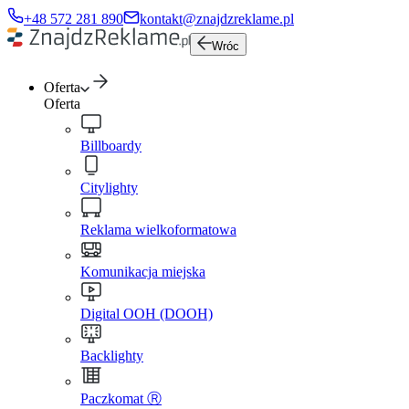
+48 572 281 890
kontakt@znajdzreklame.pl
Wróc
Oferta
Oferta
Billboardy
Citylighty
Reklama wielkoformatowa
Komunikacja miejska
Digital OOH (DOOH)
Backlighty
Paczkomat Ⓡ