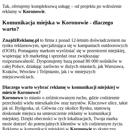
Tak, oferujemy kompleksową usługę – od projektu po wdrożenie
reklamy w
Koronowie
.
Komunikacja miejska w Koronowie - dlaczego
warto?
ZnajdźReklamę.pl
to firma z ponad 12-letnim doświadczeniem na
rynku reklamowym, specjalizująca się w kampaniach outdoorowych
(OOH). Pomagamy markom wyróżniać się w przestrzeni miejskiej,
wspierając ich marketing i sprzedaż oraz zwiększając
rozpoznawalność. Dysponujemy bazą ponad 80 000 nośników w
całej Polsce, działając zarówno w dużych miastach, jak Warszawa,
Kraków, Wrocław i Trójmiasto, jak i w mniejszych
miejscowościach.
Dlaczego warto wybrać reklamę w komunikacji miejskiej w
mieście Koronowo?
Koronowo
to miasto o zróżnicowanym ruchu, gdzie codziennie
przechodzi wielu mieszkańców oraz turystów. Kluczowe ulice, takie
jak ul. Bydgoska, ul. Główna czy okolice Rynku, stanowią
doskonałe miejsca na umieszczenie reklamy w komunikacji
miejskiej. Dzięki obecności w tych lokalizacjach, Twoja marka
może dotrzeć do potencjalnych klientów w ich codziennym życiu.
Reklama w komunikacji miejskiej w
Koronowie
to skuteczny