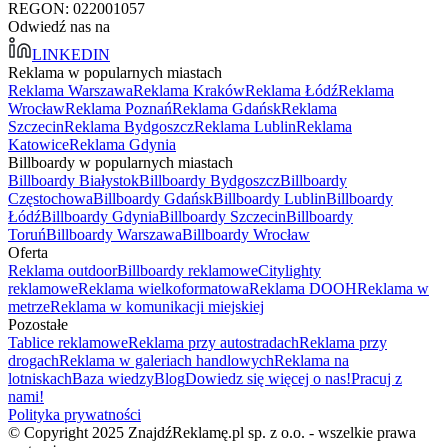
REGON: 022001057
Odwiedź nas na
LINKEDIN
Reklama w popularnych miastach
Reklama Warszawa
Reklama Kraków
Reklama Łódź
Reklama
Wrocław
Reklama Poznań
Reklama Gdańsk
Reklama
Szczecin
Reklama Bydgoszcz
Reklama Lublin
Reklama
Katowice
Reklama Gdynia
Billboardy w popularnych miastach
Billboardy Białystok
Billboardy Bydgoszcz
Billboardy
Częstochowa
Billboardy Gdańsk
Billboardy Lublin
Billboardy
Łódź
Billboardy Gdynia
Billboardy Szczecin
Billboardy
Toruń
Billboardy Warszawa
Billboardy Wrocław
Oferta
Reklama outdoor
Billboardy reklamowe
Citylighty
reklamowe
Reklama wielkoformatowa
Reklama DOOH
Reklama w
metrze
Reklama w komunikacji miejskiej
Pozostałe
Tablice reklamowe
Reklama przy autostradach
Reklama przy
drogach
Reklama w galeriach handlowych
Reklama na
lotniskach
Baza wiedzy
Blog
Dowiedz się więcej o nas!
Pracuj z
nami!
Polityka prywatności
© Copyright 2025 ZnajdźReklamę.pl sp. z o.o. - wszelkie prawa