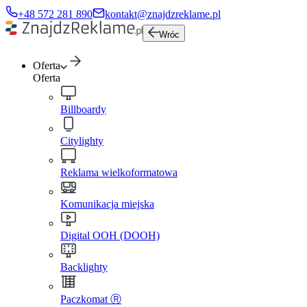
+48 572 281 890
kontakt@znajdzreklame.pl
Wróc
Oferta
Oferta
Billboardy
Citylighty
Reklama wielkoformatowa
Komunikacja miejska
Digital OOH (DOOH)
Backlighty
Paczkomat Ⓡ