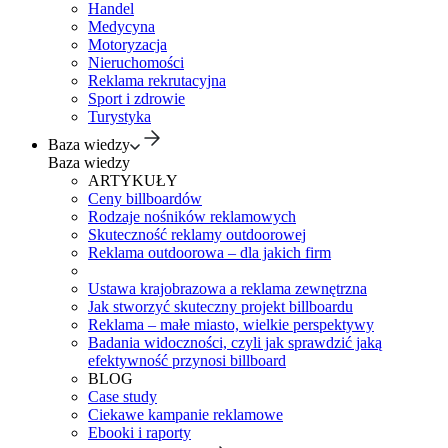
Handel
Medycyna
Motoryzacja
Nieruchomości
Reklama rekrutacyjna
Sport i zdrowie
Turystyka
Baza wiedzy
Baza wiedzy
ARTYKUŁY
Ceny billboardów
Rodzaje nośników reklamowych
Skuteczność reklamy outdoorowej
Reklama outdoorowa – dla jakich firm
Ustawa krajobrazowa a reklama zewnętrzna
Jak stworzyć skuteczny projekt billboardu
Reklama – małe miasto, wielkie perspektywy
Badania widoczności, czyli jak sprawdzić jaką
efektywność przynosi billboard
BLOG
Case study
Ciekawe kampanie reklamowe
Ebooki i raporty