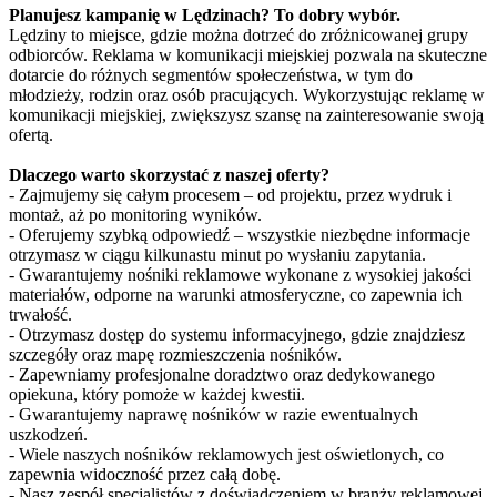
Planujesz kampanię w Lędzinach? To dobry wybór.
Lędziny to miejsce, gdzie można dotrzeć do zróżnicowanej grupy
odbiorców. Reklama w komunikacji miejskiej pozwala na skuteczne
dotarcie do różnych segmentów społeczeństwa, w tym do
młodzieży, rodzin oraz osób pracujących. Wykorzystując reklamę w
komunikacji miejskiej, zwiększysz szansę na zainteresowanie swoją
ofertą.
Dlaczego warto skorzystać z naszej oferty?
- Zajmujemy się całym procesem – od projektu, przez wydruk i
montaż, aż po monitoring wyników.
- Oferujemy szybką odpowiedź – wszystkie niezbędne informacje
otrzymasz w ciągu kilkunastu minut po wysłaniu zapytania.
- Gwarantujemy nośniki reklamowe wykonane z wysokiej jakości
materiałów, odporne na warunki atmosferyczne, co zapewnia ich
trwałość.
- Otrzymasz dostęp do systemu informacyjnego, gdzie znajdziesz
szczegóły oraz mapę rozmieszczenia nośników.
- Zapewniamy profesjonalne doradztwo oraz dedykowanego
opiekuna, który pomoże w każdej kwestii.
- Gwarantujemy naprawę nośników w razie ewentualnych
uszkodzeń.
- Wiele naszych nośników reklamowych jest oświetlonych, co
zapewnia widoczność przez całą dobę.
- Nasz zespół specjalistów z doświadczeniem w branży reklamowej