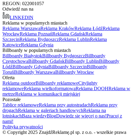
REGON: 022001057
Odwiedź nas na
LINKEDIN
Reklama w popularnych miastach
Reklama Warszawa
Reklama Kraków
Reklama Łódź
Reklama
Wrocław
Reklama Poznań
Reklama Gdańsk
Reklama
Szczecin
Reklama Bydgoszcz
Reklama Lublin
Reklama
Katowice
Reklama Gdynia
Billboardy w popularnych miastach
Billboardy Białystok
Billboardy Bydgoszcz
Billboardy
Częstochowa
Billboardy Gdańsk
Billboardy Lublin
Billboardy
Łódź
Billboardy Gdynia
Billboardy Szczecin
Billboardy
Toruń
Billboardy Warszawa
Billboardy Wrocław
Oferta
Reklama outdoor
Billboardy reklamowe
Citylighty
reklamowe
Reklama wielkoformatowa
Reklama DOOH
Reklama w
metrze
Reklama w komunikacji miejskiej
Pozostałe
Tablice reklamowe
Reklama przy autostradach
Reklama przy
drogach
Reklama w galeriach handlowych
Reklama na
lotniskach
Baza wiedzy
Blog
Dowiedz się więcej o nas!
Pracuj z
nami!
Polityka prywatności
© Copyright 2025 ZnajdźReklamę.pl sp. z o.o. - wszelkie prawa