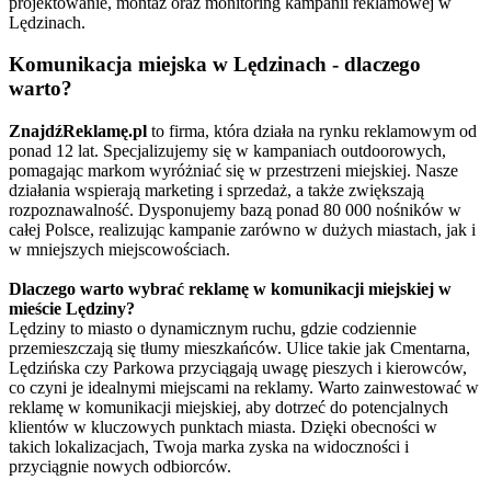
projektowanie, montaż oraz monitoring kampanii reklamowej w
Lędzinach.
Komunikacja miejska w Lędzinach - dlaczego
warto?
ZnajdźReklamę.pl
to firma, która działa na rynku reklamowym od
ponad 12 lat. Specjalizujemy się w kampaniach outdoorowych,
pomagając markom wyróżniać się w przestrzeni miejskiej. Nasze
działania wspierają marketing i sprzedaż, a także zwiększają
rozpoznawalność. Dysponujemy bazą ponad 80 000 nośników w
całej Polsce, realizując kampanie zarówno w dużych miastach, jak i
w mniejszych miejscowościach.
Dlaczego warto wybrać reklamę w komunikacji miejskiej w
mieście Lędziny?
Lędziny to miasto o dynamicznym ruchu, gdzie codziennie
przemieszczają się tłumy mieszkańców. Ulice takie jak Cmentarna,
Lędzińska czy Parkowa przyciągają uwagę pieszych i kierowców,
co czyni je idealnymi miejscami na reklamy. Warto zainwestować w
reklamę w komunikacji miejskiej, aby dotrzeć do potencjalnych
klientów w kluczowych punktach miasta. Dzięki obecności w
takich lokalizacjach, Twoja marka zyska na widoczności i
przyciągnie nowych odbiorców.