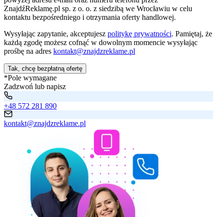
ZnajdźReklamę.pl sp. z o. o. z siedzibą we Wrocławiu w celu
kontaktu bezpośredniego i otrzymania oferty handlowej.
Wysyłając zapytanie, akceptujesz
politykę prywatności
. Pamiętaj, że
każdą zgodę możesz cofnąć w dowolnym momencie wysyłając
prośbę na adres
kontakt@znajdzreklame.pl
Tak, chcę bezpłatną ofertę
*Pole wymagane
Zadzwoń lub napisz
+48 572 281 890
kontakt@znajdzreklame.pl