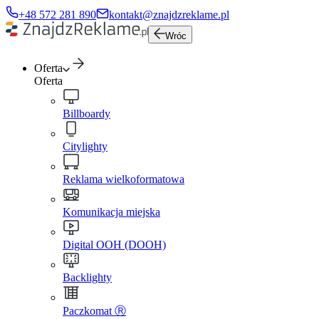
+48 572 281 890
kontakt@znajdzreklame.pl
Wróc
Oferta
Oferta
Billboardy
Citylighty
Reklama wielkoformatowa
Komunikacja miejska
Digital OOH (DOOH)
Backlighty
Paczkomat Ⓡ