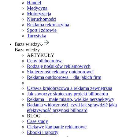
Handel
Medycyna
Motoryzacja
Nieruchomości
Reklama rekrutacyjna
Sport i zdrowie
Turystyka
Baza wiedzy
Baza wiedzy
ARTYKUŁY
Ceny billboardów
Rodzaje nośników reklamowych
Skuteczność reklamy outdoorowej
Reklama outdoorowa – dla jakich firm
Ustawa krajobrazowa a reklama zewnętrzna
Jak stworzyć skuteczny projekt billboardu
Reklama – małe miasto, wielkie perspektywy
Badania widoczności, czyli jak sprawdzić jaką
efektywność przynosi billboard
BLOG
Case study
Ciekawe kampanie reklamowe
Ebooki i raporty