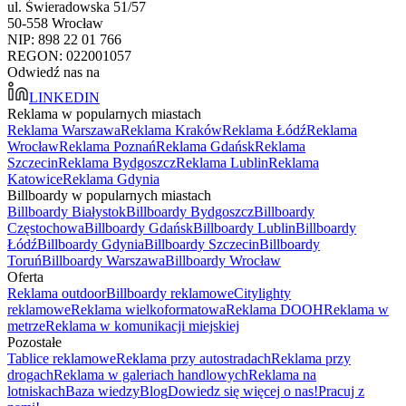
ul. Świeradowska 51/57
50-558 Wrocław
NIP: 898 22 01 766
REGON: 022001057
Odwiedź nas na
LINKEDIN
Reklama w popularnych miastach
Reklama Warszawa
Reklama Kraków
Reklama Łódź
Reklama
Wrocław
Reklama Poznań
Reklama Gdańsk
Reklama
Szczecin
Reklama Bydgoszcz
Reklama Lublin
Reklama
Katowice
Reklama Gdynia
Billboardy w popularnych miastach
Billboardy Białystok
Billboardy Bydgoszcz
Billboardy
Częstochowa
Billboardy Gdańsk
Billboardy Lublin
Billboardy
Łódź
Billboardy Gdynia
Billboardy Szczecin
Billboardy
Toruń
Billboardy Warszawa
Billboardy Wrocław
Oferta
Reklama outdoor
Billboardy reklamowe
Citylighty
reklamowe
Reklama wielkoformatowa
Reklama DOOH
Reklama w
metrze
Reklama w komunikacji miejskiej
Pozostałe
Tablice reklamowe
Reklama przy autostradach
Reklama przy
drogach
Reklama w galeriach handlowych
Reklama na
lotniskach
Baza wiedzy
Blog
Dowiedz się więcej o nas!
Pracuj z