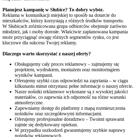
Planujesz kampanię w Słubice? To dobry wybór.
Reklama w komunikacji miejskiej to sposób na dotarcie do
mieszkańców, którzy korzystają z różnych środków transportu.
W Słubicach zróżnicowana grupa odbiorców obejmuje zarówno
młodzież, jak i osoby dorosłe. Właściwie zaplanowana kampania
może przyciągnąć uwagę różnych segmentów rynku, co jest
kluczowe dla sukcesu Twojej reklamy.
Dlaczego warto skorzystać z naszej oferty?
Obsługujemy cały proces reklamowy – zajmujemy się
projektem, wydrukiem, montażem oraz monitoringiem
wyników kampanii.
Oferujemy szybki czas odpowiedzi na zapytania – w ciągu
kilkunastu minut otrzymasz pełne informacje o naszej ofercie.
Nasze nośniki reklamowe wykonane są z wysokiej jakości
materiałów, co zapewnia ich odporność na różne warunki
atmosferyczne.
Zapewniamy dostęp do platformy z mapą rozmieszczenia
nośników oraz szczegółowymi informacjami.
Oferujemy profesjonalne doradztwo – Twoimi sprawami
zajmie się dedykowany opiekun.
W przypadku uszkodzeń gwarantujemy szybkie naprawy
nośników reklamowych.