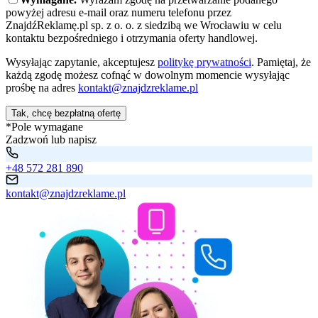
powyżej adresu e-mail oraz numeru telefonu przez
ZnajdźReklamę.pl sp. z o. o. z siedzibą we Wrocławiu w celu
kontaktu bezpośredniego i otrzymania oferty handlowej.
Wysyłając zapytanie, akceptujesz
politykę prywatności
. Pamiętaj, że
każdą zgodę możesz cofnąć w dowolnym momencie wysyłając
prośbę na adres
kontakt@znajdzreklame.pl
Tak, chcę bezpłatną ofertę
*Pole wymagane
Zadzwoń lub napisz
+48 572 281 890
kontakt@znajdzreklame.pl