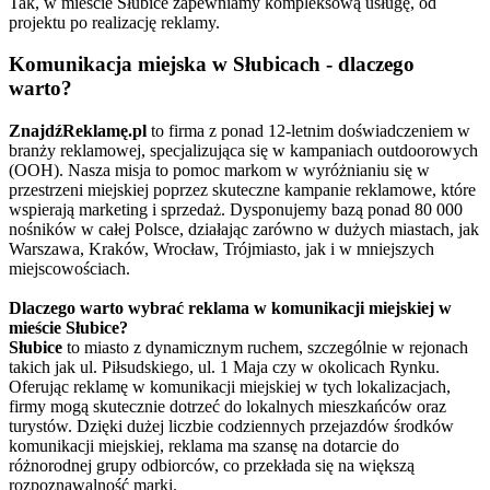
Tak, w mieście Słubice zapewniamy kompleksową usługę, od
projektu po realizację reklamy.
Komunikacja miejska w Słubicach - dlaczego
warto?
ZnajdźReklamę.pl
to firma z ponad 12-letnim doświadczeniem w
branży reklamowej, specjalizująca się w kampaniach outdoorowych
(OOH). Nasza misja to pomoc markom w wyróżnianiu się w
przestrzeni miejskiej poprzez skuteczne kampanie reklamowe, które
wspierają marketing i sprzedaż. Dysponujemy bazą ponad 80 000
nośników w całej Polsce, działając zarówno w dużych miastach, jak
Warszawa, Kraków, Wrocław, Trójmiasto, jak i w mniejszych
miejscowościach.
Dlaczego warto wybrać reklama w komunikacji miejskiej w
mieście Słubice?
Słubice
to miasto z dynamicznym ruchem, szczególnie w rejonach
takich jak ul. Piłsudskiego, ul. 1 Maja czy w okolicach Rynku.
Oferując reklamę w komunikacji miejskiej w tych lokalizacjach,
firmy mogą skutecznie dotrzeć do lokalnych mieszkańców oraz
turystów. Dzięki dużej liczbie codziennych przejazdów środków
komunikacji miejskiej, reklama ma szansę na dotarcie do
różnorodnej grupy odbiorców, co przekłada się na większą
rozpoznawalność marki.