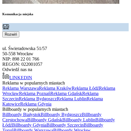
Komunikacja miejska
Rozwiń
ul. Świeradowska 51/57
50-558 Wrocław
NIP: 898 22 01 766
REGON: 022001057
Odwiedź nas na
LINKEDIN
Reklama w popularnych miastach
Reklama Warszawa
Reklama Kraków
Reklama Łódź
Reklama
Wrocław
Reklama Poznań
Reklama Gdańsk
Reklama
Szczecin
Reklama Bydgoszcz
Reklama Lublin
Reklama
Katowice
Reklama Gdynia
Billboardy w popularnych miastach
Billboardy Białystok
Billboardy Bydgoszcz
Billboardy
Częstochowa
Billboardy Gdańsk
Billboardy Lublin
Billboardy
Łódź
Billboardy Gdynia
Billboardy Szczecin
Billboardy
Toruń
Billboardy Warszawa
Billboardy Wrocław