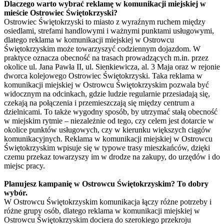
Dlaczego warto wybrać reklamę w komunikacji miejskiej w
mieście Ostrowiec Świętokrzyski?
Ostrowiec Świętokrzyski to miasto z wyraźnym ruchem między
osiedlami, strefami handlowymi i ważnymi punktami usługowymi,
dlatego reklama w komunikacji miejskiej w Ostrowcu
Świętokrzyskim może towarzyszyć codziennym dojazdom. W
praktyce oznacza obecność na trasach prowadzących m.in. przez
okolice ul. Jana Pawła II, ul. Sienkiewicza, al. 3 Maja oraz w rejonie
dworca kolejowego Ostrowiec Świętokrzyski. Taka reklama w
komunikacji miejskiej w Ostrowcu Świętokrzyskim pozwala być
widocznym na odcinkach, gdzie ludzie regularnie przesiadają się,
czekają na połączenia i przemieszczają się między centrum a
dzielnicami. To także wygodny sposób, by utrzymać stałą obecność
w miejskim rytmie – niezależnie od tego, czy celem jest dotarcie w
okolice punktów usługowych, czy w kierunku większych ciągów
komunikacyjnych. Reklama w komunikacji miejskiej w Ostrowcu
Świętokrzyskim wpisuje się w typowe trasy mieszkańców, dzięki
czemu przekaz towarzyszy im w drodze na zakupy, do urzędów i do
miejsc pracy.
Planujesz kampanię w Ostrowcu Świętokrzyskim? To dobry
wybór.
W Ostrowcu Świętokrzyskim komunikacja łączy różne potrzeby i
różne grupy osób, dlatego reklama w komunikacji miejskiej w
Ostrowcu Świętokrzyskim dociera do szerokiego przekroju