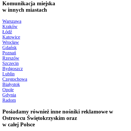
Komunikacja miejska
w innych miastach
Warszawa
Kraków
Łódź
Katowice
Wrocław
Gdańsk
Poznań
Rzeszów
Szczecin
Bydgoszcz
Lublin
Częstochowa
Białystok
Opole
Gdynia
Radom
Posiadamy również inne nośniki reklamowe w
Ostrowcu Świętokrzyskim oraz
w całej Polsce