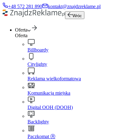
+48 572 281 890
kontakt@znajdzreklame.pl
Wróc
Oferta
Oferta
Billboardy
Citylighty
Reklama wielkoformatowa
Komunikacja miejska
Digital OOH (DOOH)
Backlighty
Paczkomat Ⓡ