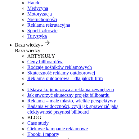
Handel
Medycyna
Motoryzacja
Nieruchomości
Reklama rekrutacyjna
Sport i zdrowie
Turystyka
Baza wiedzy
Baza wiedzy
ARTYKUŁY
Ceny billboardów
Rodzaje nośników reklamowych
Skuteczność reklamy outdoorowej
Reklama outdoorowa – dla jakich firm
Ustawa krajobrazowa a reklama zewnętrzna
Jak stworzyć skuteczny projekt billboardu
Reklama – małe miasto, wielkie perspektywy
Badania widoczności, czyli jak sprawdzić jaką
efektywność przynosi billboard
BLOG
Case study
Ciekawe kampanie reklamowe
Ebooki i raporty