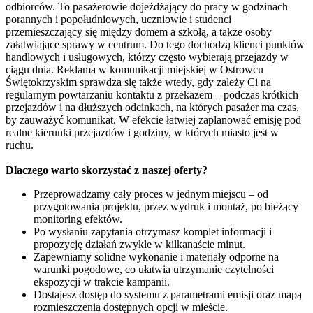
odbiorców. To pasażerowie dojeżdżający do pracy w godzinach
porannych i popołudniowych, uczniowie i studenci
przemieszczający się między domem a szkołą, a także osoby
załatwiające sprawy w centrum. Do tego dochodzą klienci punktów
handlowych i usługowych, którzy często wybierają przejazdy w
ciągu dnia. Reklama w komunikacji miejskiej w Ostrowcu
Świętokrzyskim sprawdza się także wtedy, gdy zależy Ci na
regularnym powtarzaniu kontaktu z przekazem – podczas krótkich
przejazdów i na dłuższych odcinkach, na których pasażer ma czas,
by zauważyć komunikat. W efekcie łatwiej zaplanować emisję pod
realne kierunki przejazdów i godziny, w których miasto jest w
ruchu.
Dlaczego warto skorzystać z naszej oferty?
Przeprowadzamy cały proces w jednym miejscu – od
przygotowania projektu, przez wydruk i montaż, po bieżący
monitoring efektów.
Po wysłaniu zapytania otrzymasz komplet informacji i
propozycję działań zwykle w kilkanaście minut.
Zapewniamy solidne wykonanie i materiały odporne na
warunki pogodowe, co ułatwia utrzymanie czytelności
ekspozycji w trakcie kampanii.
Dostajesz dostęp do systemu z parametrami emisji oraz mapą
rozmieszczenia dostępnych opcji w mieście.