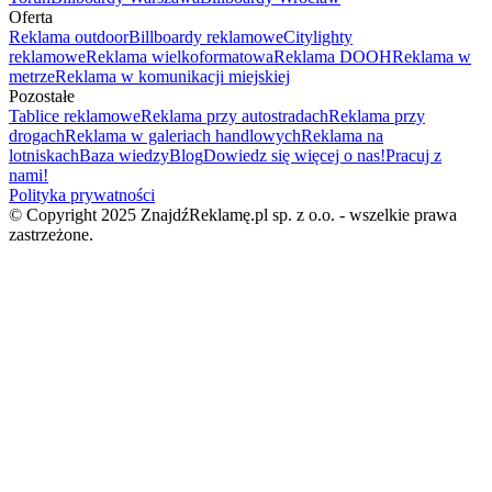
Oferta
Reklama outdoor
Billboardy reklamowe
Citylighty
reklamowe
Reklama wielkoformatowa
Reklama DOOH
Reklama w
metrze
Reklama w komunikacji miejskiej
Pozostałe
Tablice reklamowe
Reklama przy autostradach
Reklama przy
drogach
Reklama w galeriach handlowych
Reklama na
lotniskach
Baza wiedzy
Blog
Dowiedz się więcej o nas!
Pracuj z
nami!
Polityka prywatności
© Copyright 2025 ZnajdźReklamę.pl sp. z o.o. - wszelkie prawa
zastrzeżone.