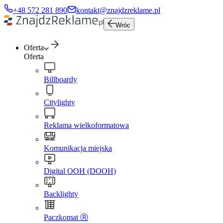
+48 572 281 890
kontakt@znajdzreklame.pl
Wróc
Oferta
Oferta
Billboardy
Citylighty
Reklama wielkoformatowa
Komunikacja miejska
Digital OOH (DOOH)
Backlighty
Paczkomat Ⓡ