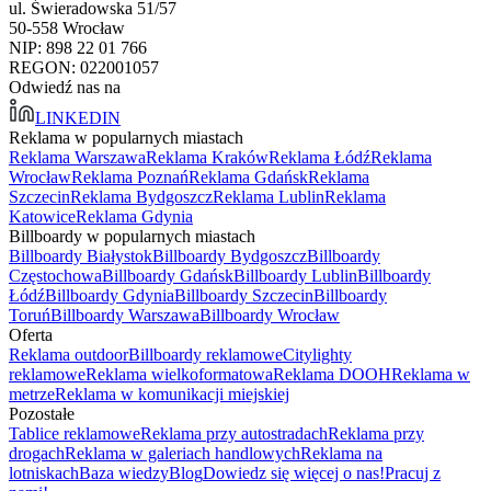
ul. Świeradowska 51/57
50-558 Wrocław
NIP: 898 22 01 766
REGON: 022001057
Odwiedź nas na
LINKEDIN
Reklama w popularnych miastach
Reklama Warszawa
Reklama Kraków
Reklama Łódź
Reklama
Wrocław
Reklama Poznań
Reklama Gdańsk
Reklama
Szczecin
Reklama Bydgoszcz
Reklama Lublin
Reklama
Katowice
Reklama Gdynia
Billboardy w popularnych miastach
Billboardy Białystok
Billboardy Bydgoszcz
Billboardy
Częstochowa
Billboardy Gdańsk
Billboardy Lublin
Billboardy
Łódź
Billboardy Gdynia
Billboardy Szczecin
Billboardy
Toruń
Billboardy Warszawa
Billboardy Wrocław
Oferta
Reklama outdoor
Billboardy reklamowe
Citylighty
reklamowe
Reklama wielkoformatowa
Reklama DOOH
Reklama w
metrze
Reklama w komunikacji miejskiej
Pozostałe
Tablice reklamowe
Reklama przy autostradach
Reklama przy
drogach
Reklama w galeriach handlowych
Reklama na
lotniskach
Baza wiedzy
Blog
Dowiedz się więcej o nas!
Pracuj z