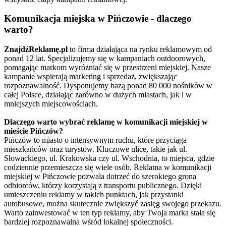
Komunikacja miejska w Pińczowie - dlaczego
warto?
ZnajdźReklamę.pl
to firma działająca na rynku reklamowym od
ponad 12 lat. Specjalizujemy się w kampaniach outdoorowych,
pomagając markom wyróżniać się w przestrzeni miejskiej. Nasze
kampanie wspierają marketing i sprzedaż, zwiększając
rozpoznawalność. Dysponujemy bazą ponad 80 000 nośników w
całej Polsce, działając zarówno w dużych miastach, jak i w
mniejszych miejscowościach.
Dlaczego warto wybrać reklamę w komunikacji miejskiej w
mieście Pińczów?
Pińczów to miasto o intensywnym ruchu, które przyciąga
mieszkańców oraz turystów. Kluczowe ulice, takie jak ul.
Słowackiego, ul. Krakowska czy ul. Wschodnia, to miejsca, gdzie
codziennie przemieszcza się wiele osób. Reklama w komunikacji
miejskiej w Pińczowie pozwala dotrzeć do szerokiego grona
odbiorców, którzy korzystają z transportu publicznego. Dzięki
umieszczeniu reklamy w takich punktach, jak przystanki
autobusowe, można skutecznie zwiększyć zasięg swojego przekazu.
Warto zainwestować w ten typ reklamy, aby Twoja marka stała się
bardziej rozpoznawalna wśród lokalnej społeczności.