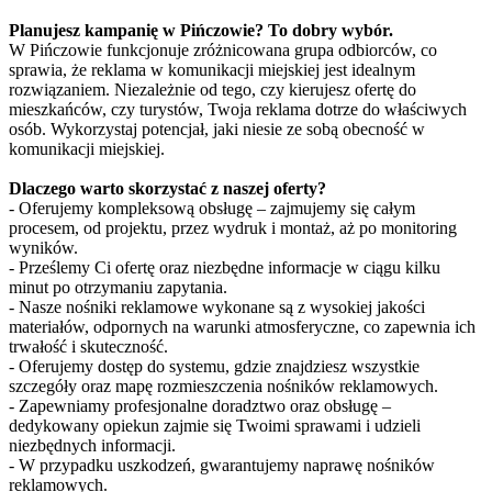
Planujesz kampanię w Pińczowie? To dobry wybór.
W Pińczowie funkcjonuje zróżnicowana grupa odbiorców, co
sprawia, że reklama w komunikacji miejskiej jest idealnym
rozwiązaniem. Niezależnie od tego, czy kierujesz ofertę do
mieszkańców, czy turystów, Twoja reklama dotrze do właściwych
osób. Wykorzystaj potencjał, jaki niesie ze sobą obecność w
komunikacji miejskiej.
Dlaczego warto skorzystać z naszej oferty?
- Oferujemy kompleksową obsługę – zajmujemy się całym
procesem, od projektu, przez wydruk i montaż, aż po monitoring
wyników.
- Prześlemy Ci ofertę oraz niezbędne informacje w ciągu kilku
minut po otrzymaniu zapytania.
- Nasze nośniki reklamowe wykonane są z wysokiej jakości
materiałów, odpornych na warunki atmosferyczne, co zapewnia ich
trwałość i skuteczność.
- Oferujemy dostęp do systemu, gdzie znajdziesz wszystkie
szczegóły oraz mapę rozmieszczenia nośników reklamowych.
- Zapewniamy profesjonalne doradztwo oraz obsługę –
dedykowany opiekun zajmie się Twoimi sprawami i udzieli
niezbędnych informacji.
- W przypadku uszkodzeń, gwarantujemy naprawę nośników
reklamowych.