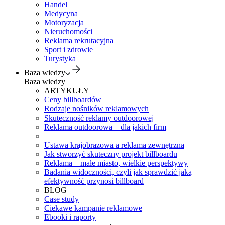
Handel
Medycyna
Motoryzacja
Nieruchomości
Reklama rekrutacyjna
Sport i zdrowie
Turystyka
Baza wiedzy
Baza wiedzy
ARTYKUŁY
Ceny billboardów
Rodzaje nośników reklamowych
Skuteczność reklamy outdoorowej
Reklama outdoorowa – dla jakich firm
Ustawa krajobrazowa a reklama zewnętrzna
Jak stworzyć skuteczny projekt billboardu
Reklama – małe miasto, wielkie perspektywy
Badania widoczności, czyli jak sprawdzić jaką
efektywność przynosi billboard
BLOG
Case study
Ciekawe kampanie reklamowe
Ebooki i raporty