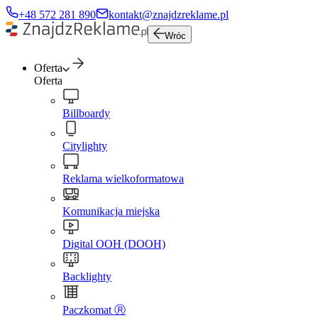
+48 572 281 890
kontakt@znajdzreklame.pl
Wróc
Oferta
Oferta
Billboardy
Citylighty
Reklama wielkoformatowa
Komunikacja miejska
Digital OOH (DOOH)
Backlighty
Paczkomat Ⓡ