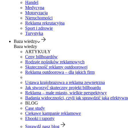
Handel
Medycyna
Motoryzacja
Nieruchomości
Reklama rekrutacyjna
Sport i zdrowie
Turystyka
Baza wiedzy
Baza wiedzy
ARTYKUŁY
Ceny billboardów
Rodzaje nośników reklamowych
Skuteczność reklamy outdoorowej
Reklama outdoorowa – dla jakich firm
Ustawa krajobrazowa a reklama zewnętrzna
Jak stworzyć skuteczny projekt billboardu
Reklama – małe miasto, wielkie perspektywy
Badania widoczności, czyli jak sprawdzić jaką efektywno
BLOG
Case study
Ciekawe kampanie reklamowe
Ebooki i raporty
Sprawdź nasz blog