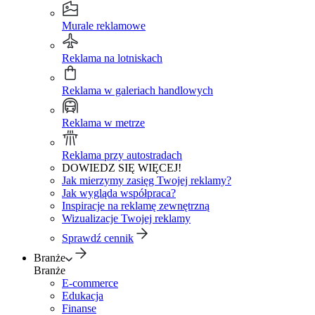
Murale reklamowe
Reklama na lotniskach
Reklama w galeriach handlowych
Reklama w metrze
Reklama przy autostradach
DOWIEDZ SIĘ WIĘCEJ!
Jak mierzymy zasięg Twojej reklamy?
Jak wygląda współpraca?
Inspiracje na reklamę zewnętrzną
Wizualizacje Twojej reklamy
Sprawdź cennik
Branże
Branże
E-commerce
Edukacja
Finanse