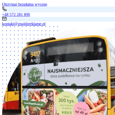
Otrzymaj bezpłatną wycenę
+48 572 281 890
kontakt@znajdzreklame.pl