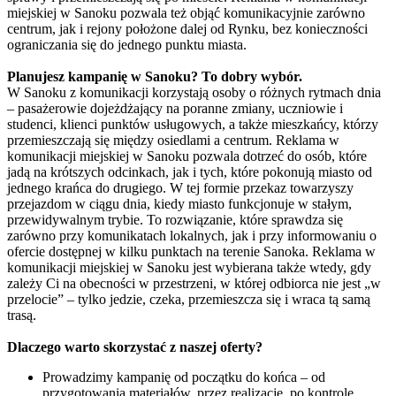
miejskiej w Sanoku pozwala też objąć komunikacyjnie zarówno
centrum, jak i rejony położone dalej od Rynku, bez konieczności
ograniczania się do jednego punktu miasta.
Planujesz kampanię w Sanoku? To dobry wybór.
W Sanoku z komunikacji korzystają osoby o różnych rytmach dnia
– pasażerowie dojeżdżający na poranne zmiany, uczniowie i
studenci, klienci punktów usługowych, a także mieszkańcy, którzy
przemieszczają się między osiedlami a centrum. Reklama w
komunikacji miejskiej w Sanoku pozwala dotrzeć do osób, które
jadą na krótszych odcinkach, jak i tych, które pokonują miasto od
jednego krańca do drugiego. W tej formie przekaz towarzyszy
przejazdom w ciągu dnia, kiedy miasto funkcjonuje w stałym,
przewidywalnym trybie. To rozwiązanie, które sprawdza się
zarówno przy komunikatach lokalnych, jak i przy informowaniu o
ofercie dostępnej w kilku punktach na terenie Sanoka. Reklama w
komunikacji miejskiej w Sanoku jest wybierana także wtedy, gdy
zależy Ci na obecności w przestrzeni, w której odbiorca nie jest „w
przelocie” – tylko jedzie, czeka, przemieszcza się i wraca tą samą
trasą.
Dlaczego warto skorzystać z naszej oferty?
Prowadzimy kampanię od początku do końca – od
przygotowania materiałów, przez realizację, po kontrolę