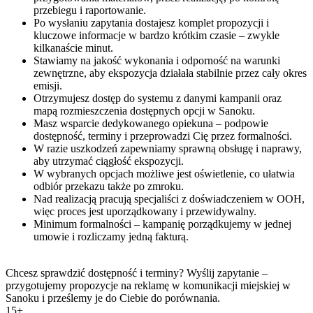
przebiegu i raportowanie.
Po wysłaniu zapytania dostajesz komplet propozycji i
kluczowe informacje w bardzo krótkim czasie – zwykle
kilkanaście minut.
Stawiamy na jakość wykonania i odporność na warunki
zewnętrzne, aby ekspozycja działała stabilnie przez cały okres
emisji.
Otrzymujesz dostęp do systemu z danymi kampanii oraz
mapą rozmieszczenia dostępnych opcji w Sanoku.
Masz wsparcie dedykowanego opiekuna – podpowie
dostępność, terminy i przeprowadzi Cię przez formalności.
W razie uszkodzeń zapewniamy sprawną obsługę i naprawy,
aby utrzymać ciągłość ekspozycji.
W wybranych opcjach możliwe jest oświetlenie, co ułatwia
odbiór przekazu także po zmroku.
Nad realizacją pracują specjaliści z doświadczeniem w OOH,
więc proces jest uporządkowany i przewidywalny.
Minimum formalności – kampanię porządkujemy w jednej
umowie i rozliczamy jedną fakturą.
Chcesz sprawdzić dostępność i terminy? Wyślij zapytanie –
przygotujemy propozycje na reklamę w komunikacji miejskiej w
Sanoku i prześlemy je do Ciebie do porównania.
15+