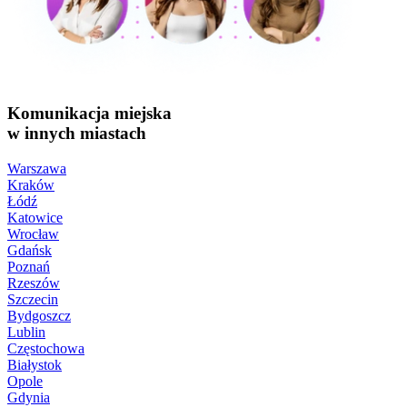
Komunikacja miejska
w innych miastach
Warszawa
Kraków
Łódź
Katowice
Wrocław
Gdańsk
Poznań
Rzeszów
Szczecin
Bydgoszcz
Lublin
Częstochowa
Białystok
Opole
Gdynia