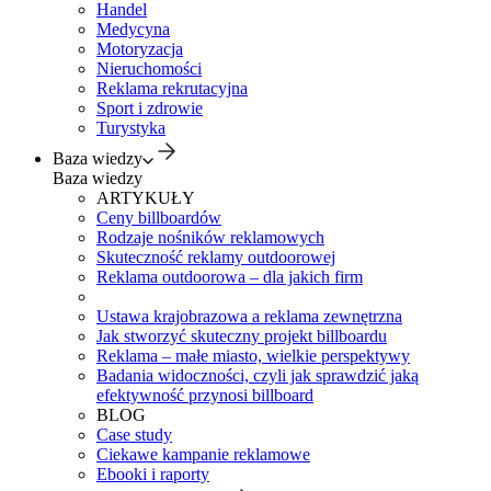
Handel
Medycyna
Motoryzacja
Nieruchomości
Reklama rekrutacyjna
Sport i zdrowie
Turystyka
Baza wiedzy
Baza wiedzy
ARTYKUŁY
Ceny billboardów
Rodzaje nośników reklamowych
Skuteczność reklamy outdoorowej
Reklama outdoorowa – dla jakich firm
Ustawa krajobrazowa a reklama zewnętrzna
Jak stworzyć skuteczny projekt billboardu
Reklama – małe miasto, wielkie perspektywy
Badania widoczności, czyli jak sprawdzić jaką
efektywność przynosi billboard
BLOG
Case study
Ciekawe kampanie reklamowe
Ebooki i raporty