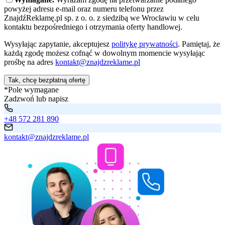
powyżej adresu e-mail oraz numeru telefonu przez
ZnajdźReklamę.pl sp. z o. o. z siedzibą we Wrocławiu w celu
kontaktu bezpośredniego i otrzymania oferty handlowej.
Wysyłając zapytanie, akceptujesz
politykę prywatności
. Pamiętaj, że
każdą zgodę możesz cofnąć w dowolnym momencie wysyłając
prośbę na adres
kontakt@znajdzreklame.pl
Tak, chcę bezpłatną ofertę
*Pole wymagane
Zadzwoń lub napisz
+48 572 281 890
kontakt@znajdzreklame.pl