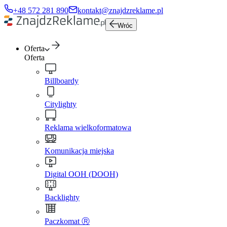
+48 572 281 890
kontakt@znajdzreklame.pl
Wróc
Oferta
Oferta
Billboardy
Citylighty
Reklama wielkoformatowa
Komunikacja miejska
Digital OOH (DOOH)
Backlighty
Paczkomat Ⓡ