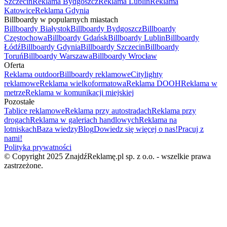
Szczecin
Reklama Bydgoszcz
Reklama Lublin
Reklama
Katowice
Reklama Gdynia
Billboardy w popularnych miastach
Billboardy Białystok
Billboardy Bydgoszcz
Billboardy
Częstochowa
Billboardy Gdańsk
Billboardy Lublin
Billboardy
Łódź
Billboardy Gdynia
Billboardy Szczecin
Billboardy
Toruń
Billboardy Warszawa
Billboardy Wrocław
Oferta
Reklama outdoor
Billboardy reklamowe
Citylighty
reklamowe
Reklama wielkoformatowa
Reklama DOOH
Reklama w
metrze
Reklama w komunikacji miejskiej
Pozostałe
Tablice reklamowe
Reklama przy autostradach
Reklama przy
drogach
Reklama w galeriach handlowych
Reklama na
lotniskach
Baza wiedzy
Blog
Dowiedz się więcej o nas!
Pracuj z
nami!
Polityka prywatności
© Copyright 2025 ZnajdźReklamę.pl sp. z o.o. - wszelkie prawa
zastrzeżone.