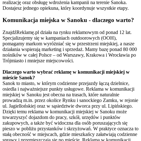
realizację oraz obsługę wdrożenia kampanii na terenie Sanoka.
Dostajesz jednego opiekuna, który koordynuje wszystkie etapy.
Komunikacja miejska w Sanoku - dlaczego warto?
ZnajdźReklamę.pl działa na rynku reklamowym od ponad 12 lat.
Specjalizujemy się w kampaniach outdoorowych (OOH),
pomagamy markom wyróżniać się w przestrzeni miejskiej, a nasze
działania wspierają marketing i sprzedaż. Mamy bazę ponad 80 000
nośników w całej Polsce – od Warszawy, Krakowa i Wrocławia po
Trójmiasto i mniejsze miejscowości.
Dlaczego warto wybrać reklamę w komunikacji miejskiej w
mieście Sanok?
Sanok to miasto, w którym codzienne przejazdy łączą dzielnice,
osiedla i najważniejsze punkty usługowe. Reklama w komunikacji
miejskiej w Sanoku jest obecna na trasach, które naturalnie
prowadzą m.in. przez okolice Rynku i sanockiego Zamku, w rejonie
ul. Jagiellońskiej oraz w sąsiedztwie dworca przy ul. Lipińskiego.
Dzięki temu reklama w komunikacji miejskiej w Sanoku może
towarzyszyć dojazdom do pracy, szkół, urzędów i punktów
zakupowych, a także być widoczna dla osób poruszających się
pieszo w pobliżu przystanków i skrzyżowań. W praktyce oznacza to
stałą obecność w miejscach, gdzie mieszkańcy załatwiają codzienne
sprawy i przemieszczają się po mieście. Reklama w komunikacji