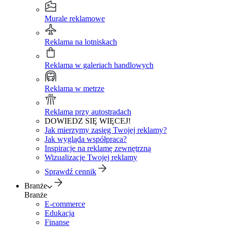
Murale reklamowe
Reklama na lotniskach
Reklama w galeriach handlowych
Reklama w metrze
Reklama przy autostradach
DOWIEDZ SIĘ WIĘCEJ!
Jak mierzymy zasięg Twojej reklamy?
Jak wygląda współpraca?
Inspiracje na reklamę zewnętrzną
Wizualizacje Twojej reklamy
Sprawdź cennik
Branże
Branże
E-commerce
Edukacja
Finanse