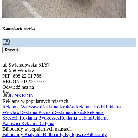
Komunikacja miejska
Rozwiń
ul. Świeradowska 51/57
50-558 Wrocław
NIP: 898 22 01 766
REGON: 022001057
Odwiedź nas na
LINKEDIN
Reklama w popularnych miastach
Reklama Warszawa
Reklama Kraków
Reklama Łódź
Reklama
Wrocław
Reklama Poznań
Reklama Gdańsk
Reklama
Szczecin
Reklama Bydgoszcz
Reklama Lublin
Reklama
Katowice
Reklama Gdynia
Billboardy w popularnych miastach
Billboardy Białystok
Billboardy Bydgoszcz
Billboardy