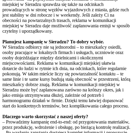
miejskiej w Sieradzu sprawdza się także na odcinkach
prowadzących w stronę węzłów wyjazdowych z miasta, gdzie ruch
jest stabilny w dni robocze i w weekendy. Jeśli zależy Ci na
obecności na powtarzalnych trasach, reklama w komunikacji
miejskiej w Sieradzu daje możliwość zaplanowania emisji w sposób
czytelny i uporządkowany.
Planujesz kampanię w Sieradzu? To dobry wybór.
W Sieradzu odbiorcy nie są jednorodni – to mieszkańcy osiedli,
osoby pracujące w lokalnych firmach i usługach, uczniowie oraz
osoby dojeżdżające między dzielnicami i okolicznymi
miejscowościami. Reklama w komunikacji miejskiej ułatwia
dotarcie do ludzi w rytmie ich dnia, na odcinkach, które regularnie
pokonują. W takim mieście liczy się powtarzalność kontaktu – te
same linie i te same kursy budują stałą obecność w przestrzeni, którą
mieszkańcy dobrze znają. Reklama w komunikacji miejskiej w
Sieradzu może być zaplanowana zarówno na krótszy okres, jak i
jako emisja utrzymywana dłużej, zależnie od potrzeb i
harmonogramu działań w firmie. Dzięki temu łatwiej dopasować
start do konkretnych terminów, bez komplikowania całego procesu.
Dlaczego warto skorzystać z naszej oferty?
– Prowadzimy kampanię end-to-end: od przygotowania materiałów,
przez produkcję, wdrożenie i obsługę, po bieżącą kontrolę realizacji.
– Po wysłaniu zapytania dostajesz komplet informacji i propozycję