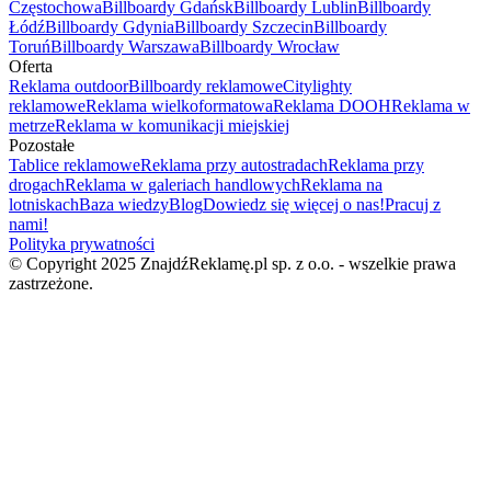
Częstochowa
Billboardy Gdańsk
Billboardy Lublin
Billboardy
Łódź
Billboardy Gdynia
Billboardy Szczecin
Billboardy
Toruń
Billboardy Warszawa
Billboardy Wrocław
Oferta
Reklama outdoor
Billboardy reklamowe
Citylighty
reklamowe
Reklama wielkoformatowa
Reklama DOOH
Reklama w
metrze
Reklama w komunikacji miejskiej
Pozostałe
Tablice reklamowe
Reklama przy autostradach
Reklama przy
drogach
Reklama w galeriach handlowych
Reklama na
lotniskach
Baza wiedzy
Blog
Dowiedz się więcej o nas!
Pracuj z
nami!
Polityka prywatności
© Copyright 2025 ZnajdźReklamę.pl sp. z o.o. - wszelkie prawa
zastrzeżone.