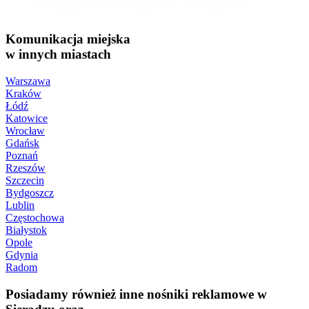
Komunikacja miejska
w innych miastach
Warszawa
Kraków
Łódź
Katowice
Wrocław
Gdańsk
Poznań
Rzeszów
Szczecin
Bydgoszcz
Lublin
Częstochowa
Białystok
Opole
Gdynia
Radom
Posiadamy również inne nośniki reklamowe w