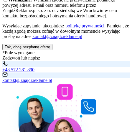
powyżej adresu e-mail oraz numeru telefonu przez
ZnajdźReklamę.pl sp. z o. o. z siedzibą we Wrocławiu w celu
kontaktu bezpośredniego i otrzymania oferty handlowej.
Wysyłając zapytanie, akceptujesz
politykę prywatności
. Pamiętaj, że
każdą zgodę możesz cofnąć w dowolnym momencie wysyłając
prośbę na adres
kontakt@znajdzreklame.pl
Tak, chcę bezpłatną ofertę
*Pole wymagane
Zadzwoń lub napisz
+48 572 281 890
kontakt@znajdzreklame.pl