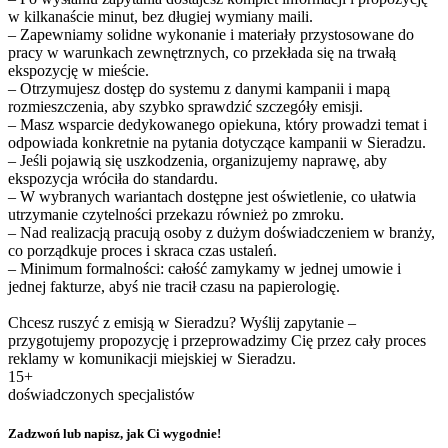
w kilkanaście minut, bez długiej wymiany maili.
– Zapewniamy solidne wykonanie i materiały przystosowane do
pracy w warunkach zewnętrznych, co przekłada się na trwałą
ekspozycję w mieście.
– Otrzymujesz dostęp do systemu z danymi kampanii i mapą
rozmieszczenia, aby szybko sprawdzić szczegóły emisji.
– Masz wsparcie dedykowanego opiekuna, który prowadzi temat i
odpowiada konkretnie na pytania dotyczące kampanii w Sieradzu.
– Jeśli pojawią się uszkodzenia, organizujemy naprawę, aby
ekspozycja wróciła do standardu.
– W wybranych wariantach dostępne jest oświetlenie, co ułatwia
utrzymanie czytelności przekazu również po zmroku.
– Nad realizacją pracują osoby z dużym doświadczeniem w branży,
co porządkuje proces i skraca czas ustaleń.
– Minimum formalności: całość zamykamy w jednej umowie i
jednej fakturze, abyś nie tracił czasu na papierologię.
Chcesz ruszyć z emisją w Sieradzu? Wyślij zapytanie –
przygotujemy propozycję i przeprowadzimy Cię przez cały proces
reklamy w komunikacji miejskiej w Sieradzu.
15+
doświadczonych specjalistów
Zadzwoń lub napisz, jak Ci wygodnie!