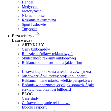
Handel
Medycyna
Motoryzacja
Nieruchomości
Reklama rekrutacyjna
Sport i zdrowie
Turystyka
Baza wiedzy
Baza wiedzy
ARTYKUŁY
Ceny billboardów
Rodzaje nośników reklamowych
Skuteczność reklamy outdoorowej
Reklama outdoorowa – dla jakich firm
Ustawa krajobrazowa a reklama zewnętrzna
Jak stworzyć skuteczny projekt billboardu
Reklama – małe miasto, wielkie perspektywy
Badania widoczności, czyli jak sprawdzić jaką
efektywność przynosi billboard
BLOG
Case study
Ciekawe kampanie reklamowe
Ebooki i raporty