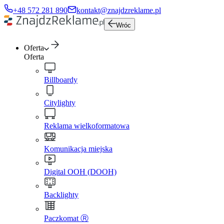
+48 572 281 890
kontakt@znajdzreklame.pl
Wróc
Oferta
Oferta
Billboardy
Citylighty
Reklama wielkoformatowa
Komunikacja miejska
Digital OOH (DOOH)
Backlighty
Paczkomat Ⓡ