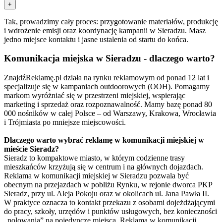
+
Tak, prowadzimy cały proces: przygotowanie materiałów, produkcję
i wdrożenie emisji oraz koordynację kampanii w Sieradzu. Masz
jedno miejsce kontaktu i jasne ustalenia od startu do końca.
Komunikacja miejska w Sieradzu - dlaczego warto?
ZnajdźReklamę.pl działa na rynku reklamowym od ponad 12 lat i
specjalizuje się w kampaniach outdoorowych (OOH). Pomagamy
markom wyróżniać się w przestrzeni miejskiej, wspierając
marketing i sprzedaż oraz rozpoznawalność. Mamy bazę ponad 80
000 nośników w całej Polsce – od Warszawy, Krakowa, Wrocławia
i Trójmiasta po mniejsze miejscowości.
Dlaczego warto wybrać reklamę w komunikacji miejskiej w
mieście Sieradz?
Sieradz to kompaktowe miasto, w którym codzienne trasy
mieszkańców krzyżują się w centrum i na głównych dojazdach.
Reklama w komunikacji miejskiej w Sieradzu pozwala być
obecnym na przejazdach w pobliżu Rynku, w rejonie dworca PKP
Sieradz, przy ul. Aleja Pokoju oraz w okolicach ul. Jana Pawła II.
W praktyce oznacza to kontakt przekazu z osobami dojeżdżającymi
do pracy, szkoły, urzędów i punktów usługowych, bez konieczności
„polowania” na pojedyncze miejsca. Reklama w komunikacji