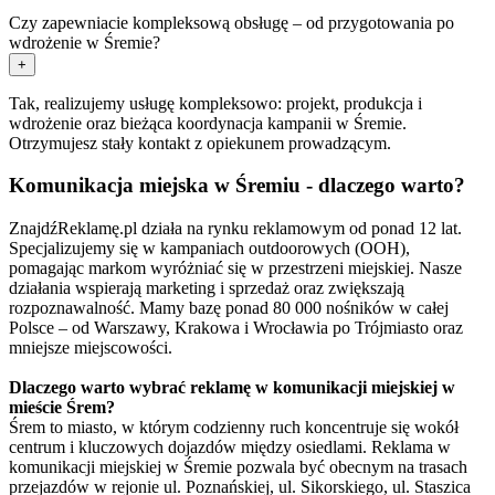
Czy zapewniacie kompleksową obsługę – od przygotowania po
wdrożenie w Śremie?
+
Tak, realizujemy usługę kompleksowo: projekt, produkcja i
wdrożenie oraz bieżąca koordynacja kampanii w Śremie.
Otrzymujesz stały kontakt z opiekunem prowadzącym.
Komunikacja miejska w Śremiu - dlaczego warto?
ZnajdźReklamę.pl działa na rynku reklamowym od ponad 12 lat.
Specjalizujemy się w kampaniach outdoorowych (OOH),
pomagając markom wyróżniać się w przestrzeni miejskiej. Nasze
działania wspierają marketing i sprzedaż oraz zwiększają
rozpoznawalność. Mamy bazę ponad 80 000 nośników w całej
Polsce – od Warszawy, Krakowa i Wrocławia po Trójmiasto oraz
mniejsze miejscowości.
Dlaczego warto wybrać reklamę w komunikacji miejskiej w
mieście Śrem?
Śrem to miasto, w którym codzienny ruch koncentruje się wokół
centrum i kluczowych dojazdów między osiedlami. Reklama w
komunikacji miejskiej w Śremie pozwala być obecnym na trasach
przejazdów w rejonie ul. Poznańskiej, ul. Sikorskiego, ul. Staszica