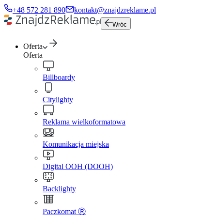
+48 572 281 890
kontakt@znajdzreklame.pl
Wróc
Oferta
Oferta
Billboardy
Citylighty
Reklama wielkoformatowa
Komunikacja miejska
Digital OOH (DOOH)
Backlighty
Paczkomat Ⓡ