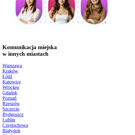
Komunikacja miejska
w innych miastach
Warszawa
Kraków
Łódź
Katowice
Wrocław
Gdańsk
Poznań
Rzeszów
Szczecin
Bydgoszcz
Lublin
Częstochowa
Białystok