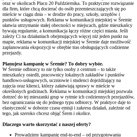
oraz w okolicach Placu 20 Października. To praktyczne rozwiązanie
dla firm, które chcą docierać do osób przemieszczających się po
mieście w ciągu dnia – w drodze do pracy, szkoły, urzędów i
punktów usługowych. Reklama w komunikacji miejskiej w Śremie
ułatwia utrzymanie stałej obecności w miejscach, gdzie mieszkańcy
bywają regularnie, a komunikacja łączy różne części miasta. Jeśli
zależy Ci na działaniach obejmujących więcej niż jeden punkt na
mapie, reklama w komunikacji miejskiej w Śremie daje możliwość
zaplanowania ekspozycji w obrębie tras obsługujących codzienne
przejazdy.
Planujesz kampanię w Śremie? To dobry wybór.
W Śremie odbiorcy to nie tylko osoby z centrum – to także
mieszkańcy osiedli, pracownicy lokalnych zakładów i punktów
handlowo-usługowych, uczniowie i studenci dojeżdżający na
zajęcia oraz klienci, którzy załatwiają sprawy w mieście w
określonych godzinach. Reklama w komunikacji miejskiej pozwala
dotrzeć do tej mieszanki grup w rytmie ich codziennych przejazdów,
bez ograniczania się do jednego typu odbiorcy. W praktyce daje to
elastyczność w doborze czasu emisji i zakresu działań, zależnie od
tego, jak szeroko chcesz objąć Śrem i okolice.
Dlaczego warto skorzystać z naszej oferty?
Prowadzimy kampanię end-to-end – od przygotowania