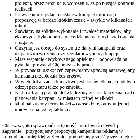
projektu, przez produkcję, wdrożenie, aż po bieżącą kontrolę
realizacji.
Po wysłaniu zapytania dostajesz komplet informacji i
propozycję w bardzo krótkim czasie – zwykle w kilkanaście
minut.
Stawiamy na solidne wykonanie i trwałość materiałów, aby
ekspozycja była odporna na codzienne warunki użytkowania
i pogodę.
Otrzymujesz dostęp do systemu z danymi kampanii oraz
mapą rozmieszczenia i szczegółami wybranych opcji.
Masz wsparcie dedykowanego opiekuna – odpowiada na
pytania i prowadzi Cię przez cały proces.
W przypadku uszkodzeń zapewniamy sprawną naprawę, aby
kampania przebiegała bez przerw.
W wielu lokalizacjach możliwe jest podświetlenie, co ułatwia
odczyt przekazu także po zmroku.
Nad realizacją pracuje doświadczony zespół, który zna realia
planowania kampanii w miastach różnej wielkości.
Minimalizujemy formalności – całość domykamy w jednej
umowie i na jednej fakturze.
Chcesz szybko sprawdzić dostępność i możliwości? Wyślij
zapytanie – przygotujemy propozycję kampanii na reklamę w
komunikacji miejskiej w Śremie i pomożemy przejść przez kolejne