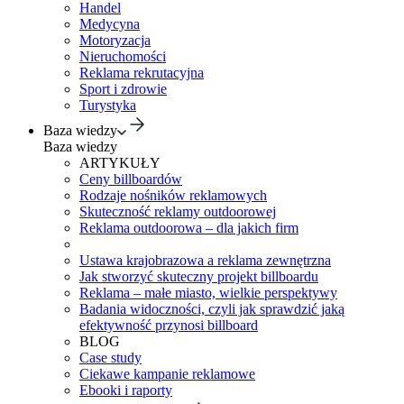
Handel
Medycyna
Motoryzacja
Nieruchomości
Reklama rekrutacyjna
Sport i zdrowie
Turystyka
Baza wiedzy
Baza wiedzy
ARTYKUŁY
Ceny billboardów
Rodzaje nośników reklamowych
Skuteczność reklamy outdoorowej
Reklama outdoorowa – dla jakich firm
Ustawa krajobrazowa a reklama zewnętrzna
Jak stworzyć skuteczny projekt billboardu
Reklama – małe miasto, wielkie perspektywy
Badania widoczności, czyli jak sprawdzić jaką
efektywność przynosi billboard
BLOG
Case study
Ciekawe kampanie reklamowe
Ebooki i raporty