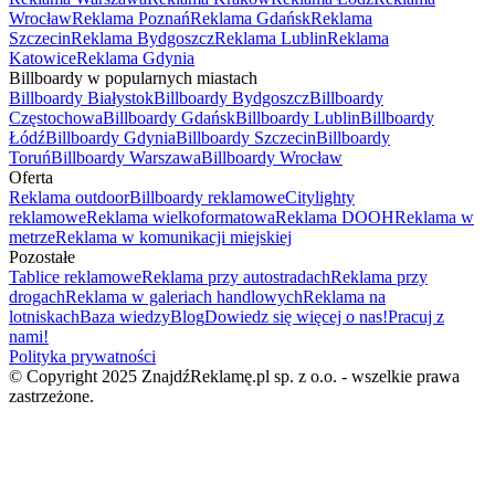
Wrocław
Reklama Poznań
Reklama Gdańsk
Reklama
Szczecin
Reklama Bydgoszcz
Reklama Lublin
Reklama
Katowice
Reklama Gdynia
Billboardy w popularnych miastach
Billboardy Białystok
Billboardy Bydgoszcz
Billboardy
Częstochowa
Billboardy Gdańsk
Billboardy Lublin
Billboardy
Łódź
Billboardy Gdynia
Billboardy Szczecin
Billboardy
Toruń
Billboardy Warszawa
Billboardy Wrocław
Oferta
Reklama outdoor
Billboardy reklamowe
Citylighty
reklamowe
Reklama wielkoformatowa
Reklama DOOH
Reklama w
metrze
Reklama w komunikacji miejskiej
Pozostałe
Tablice reklamowe
Reklama przy autostradach
Reklama przy
drogach
Reklama w galeriach handlowych
Reklama na
lotniskach
Baza wiedzy
Blog
Dowiedz się więcej o nas!
Pracuj z
nami!
Polityka prywatności
© Copyright 2025 ZnajdźReklamę.pl sp. z o.o. - wszelkie prawa
zastrzeżone.