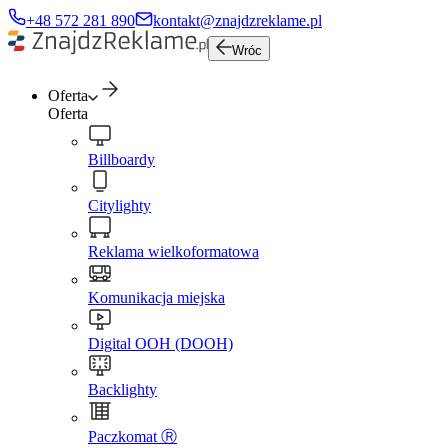
+48 572 281 890
kontakt@znajdzreklame.pl
Wróc
Oferta
Oferta
Billboardy
Citylighty
Reklama wielkoformatowa
Komunikacja miejska
Digital OOH (DOOH)
Backlighty
Paczkomat Ⓡ