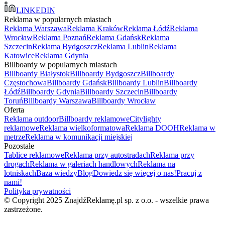
LINKEDIN
Reklama w popularnych miastach
Reklama Warszawa
Reklama Kraków
Reklama Łódź
Reklama
Wrocław
Reklama Poznań
Reklama Gdańsk
Reklama
Szczecin
Reklama Bydgoszcz
Reklama Lublin
Reklama
Katowice
Reklama Gdynia
Billboardy w popularnych miastach
Billboardy Białystok
Billboardy Bydgoszcz
Billboardy
Częstochowa
Billboardy Gdańsk
Billboardy Lublin
Billboardy
Łódź
Billboardy Gdynia
Billboardy Szczecin
Billboardy
Toruń
Billboardy Warszawa
Billboardy Wrocław
Oferta
Reklama outdoor
Billboardy reklamowe
Citylighty
reklamowe
Reklama wielkoformatowa
Reklama DOOH
Reklama w
metrze
Reklama w komunikacji miejskiej
Pozostałe
Tablice reklamowe
Reklama przy autostradach
Reklama przy
drogach
Reklama w galeriach handlowych
Reklama na
lotniskach
Baza wiedzy
Blog
Dowiedz się więcej o nas!
Pracuj z
nami!
Polityka prywatności
© Copyright 2025 ZnajdźReklamę.pl sp. z o.o. - wszelkie prawa
zastrzeżone.