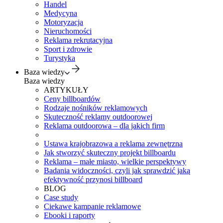
Handel
Medycyna
Motoryzacja
Nieruchomości
Reklama rekrutacyjna
Sport i zdrowie
Turystyka
Baza wiedzy
Baza wiedzy
ARTYKUŁY
Ceny billboardów
Rodzaje nośników reklamowych
Skuteczność reklamy outdoorowej
Reklama outdoorowa – dla jakich firm
Ustawa krajobrazowa a reklama zewnętrzna
Jak stworzyć skuteczny projekt billboardu
Reklama – małe miasto, wielkie perspektywy
Badania widoczności, czyli jak sprawdzić jaką
efektywność przynosi billboard
BLOG
Case study
Ciekawe kampanie reklamowe
Ebooki i raporty