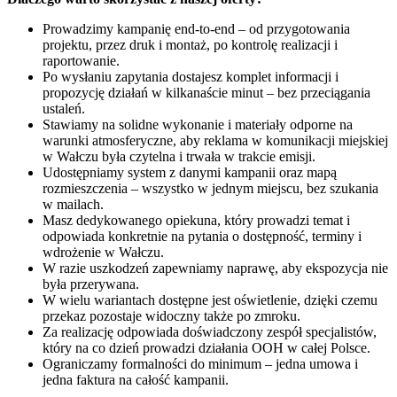
Prowadzimy kampanię end-to-end – od przygotowania
projektu, przez druk i montaż, po kontrolę realizacji i
raportowanie.
Po wysłaniu zapytania dostajesz komplet informacji i
propozycję działań w kilkanaście minut – bez przeciągania
ustaleń.
Stawiamy na solidne wykonanie i materiały odporne na
warunki atmosferyczne, aby reklama w komunikacji miejskiej
w Wałczu była czytelna i trwała w trakcie emisji.
Udostępniamy system z danymi kampanii oraz mapą
rozmieszczenia – wszystko w jednym miejscu, bez szukania
w mailach.
Masz dedykowanego opiekuna, który prowadzi temat i
odpowiada konkretnie na pytania o dostępność, terminy i
wdrożenie w Wałczu.
W razie uszkodzeń zapewniamy naprawę, aby ekspozycja nie
była przerywana.
W wielu wariantach dostępne jest oświetlenie, dzięki czemu
przekaz pozostaje widoczny także po zmroku.
Za realizację odpowiada doświadczony zespół specjalistów,
który na co dzień prowadzi działania OOH w całej Polsce.
Ograniczamy formalności do minimum – jedna umowa i
jedna faktura na całość kampanii.