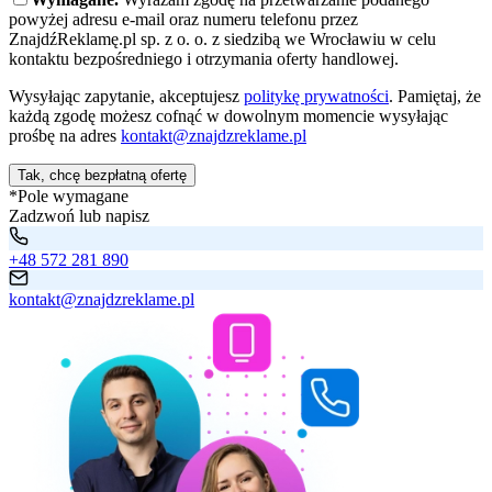
powyżej adresu e-mail oraz numeru telefonu przez
ZnajdźReklamę.pl sp. z o. o. z siedzibą we Wrocławiu w celu
kontaktu bezpośredniego i otrzymania oferty handlowej.
Wysyłając zapytanie, akceptujesz
politykę prywatności
. Pamiętaj, że
każdą zgodę możesz cofnąć w dowolnym momencie wysyłając
prośbę na adres
kontakt@znajdzreklame.pl
Tak, chcę bezpłatną ofertę
*Pole wymagane
Zadzwoń lub napisz
+48 572 281 890
kontakt@znajdzreklame.pl