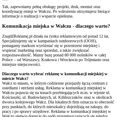
Tak, zapewniamy pełną obsługę: projekt, druk, montaż oraz
koordynację emisji w Wałczu. Po wdrożeniu otrzymujesz bieżące
informacje o realizacji i wsparcie opiekuna.
Komunikacja miejska w Wałczu - dlaczego warto?
ZnajdźReklamę.pl działa na rynku reklamowym od ponad 12 lat.
Specjalizujemy się w kampaniach outdoorowych (OOH),
pomagamy markom wyróżniać się w przestrzeni miejskiej i
wspierać marketing oraz sprzedaż, a także zwiększać
rozpoznawalność. Mamy bazę ponad 80 000 nośników w całej
Polsce – od Warszawy, Krakowa i Wrocławia po Trójmiasto oraz
mniejsze miejscowości.
Dlaczego warto wybrać reklamę w komunikacji miejskiej w
mieście Wałcz?
Wałcz to miasto, w którym codzienne przejazdy łączą centrum z
osiedlami i strefami usług. Reklama w komunikacji miejskiej w
Wałczu pojawia się na trasach przebiegających m.in. w rejonie ul.
Kościuszki, ul. Budowlanych, ul. Kilińszczaków oraz w okolicach
dworca kolejowego Wałcz. Dla lokalnych firm oznacza to obecność
przy punktach, do których mieszkańcy dojeżdżają na zakupy, do
pracy i po sprawy urzędowe. Reklama w komunikacji miejskiej w
Wałczu ułatwia dotarcie do osób przemieszczających się między