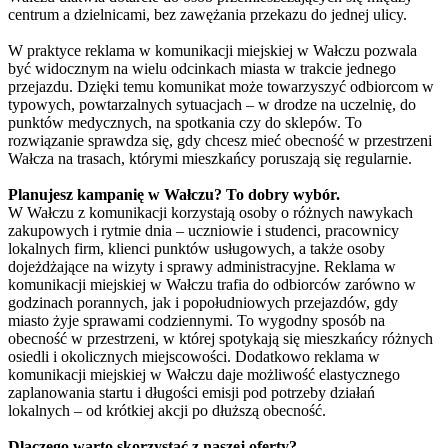
centrum a dzielnicami, bez zawężania przekazu do jednej ulicy.
W praktyce reklama w komunikacji miejskiej w Wałczu pozwala
być widocznym na wielu odcinkach miasta w trakcie jednego
przejazdu. Dzięki temu komunikat może towarzyszyć odbiorcom w
typowych, powtarzalnych sytuacjach – w drodze na uczelnię, do
punktów medycznych, na spotkania czy do sklepów. To
rozwiązanie sprawdza się, gdy chcesz mieć obecność w przestrzeni
Wałcza na trasach, którymi mieszkańcy poruszają się regularnie.
Planujesz kampanię w Wałczu? To dobry wybór.
W Wałczu z komunikacji korzystają osoby o różnych nawykach
zakupowych i rytmie dnia – uczniowie i studenci, pracownicy
lokalnych firm, klienci punktów usługowych, a także osoby
dojeżdżające na wizyty i sprawy administracyjne. Reklama w
komunikacji miejskiej w Wałczu trafia do odbiorców zarówno w
godzinach porannych, jak i popołudniowych przejazdów, gdy
miasto żyje sprawami codziennymi. To wygodny sposób na
obecność w przestrzeni, w której spotykają się mieszkańcy różnych
osiedli i okolicznych miejscowości. Dodatkowo reklama w
komunikacji miejskiej w Wałczu daje możliwość elastycznego
zaplanowania startu i długości emisji pod potrzeby działań
lokalnych – od krótkiej akcji po dłuższą obecność.
Dlaczego warto skorzystać z naszej oferty?