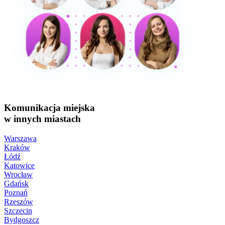
Komunikacja miejska
w innych miastach
Warszawa
Kraków
Łódź
Katowice
Wrocław
Gdańsk
Poznań
Rzeszów
Szczecin
Bydgoszcz