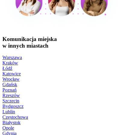
Komunikacja miejska
w innych miastach
Warszawa
Kraków
Łódź
Katowice
Wrocław
Gdańsk
Poznań
Rzeszów
Szczecin
Bydgoszcz
Lublin
Częstochowa
Białystok
Opole
Gdynia