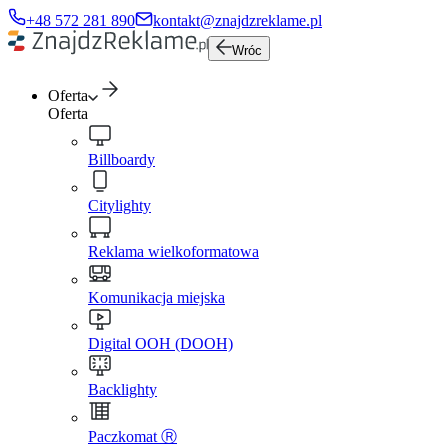
+48 572 281 890
kontakt@znajdzreklame.pl
Wróc
Oferta
Oferta
Billboardy
Citylighty
Reklama wielkoformatowa
Komunikacja miejska
Digital OOH (DOOH)
Backlighty
Paczkomat Ⓡ