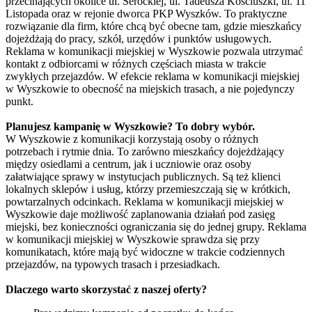
przecinających okolice ul. Serockiej, ul. Tadeusza Kościuszki, ul. 11
Listopada oraz w rejonie dworca PKP Wyszków. To praktyczne
rozwiązanie dla firm, które chcą być obecne tam, gdzie mieszkańcy
dojeżdżają do pracy, szkół, urzędów i punktów usługowych.
Reklama w komunikacji miejskiej w Wyszkowie pozwala utrzymać
kontakt z odbiorcami w różnych częściach miasta w trakcie
zwykłych przejazdów. W efekcie reklama w komunikacji miejskiej
w Wyszkowie to obecność na miejskich trasach, a nie pojedynczy
punkt.
Planujesz kampanię w Wyszkowie? To dobry wybór.
W Wyszkowie z komunikacji korzystają osoby o różnych
potrzebach i rytmie dnia. To zarówno mieszkańcy dojeżdżający
między osiedlami a centrum, jak i uczniowie oraz osoby
załatwiające sprawy w instytucjach publicznych. Są też klienci
lokalnych sklepów i usług, którzy przemieszczają się w krótkich,
powtarzalnych odcinkach. Reklama w komunikacji miejskiej w
Wyszkowie daje możliwość zaplanowania działań pod zasięg
miejski, bez konieczności ograniczania się do jednej grupy. Reklama
w komunikacji miejskiej w Wyszkowie sprawdza się przy
komunikatach, które mają być widoczne w trakcie codziennych
przejazdów, na typowych trasach i przesiadkach.
Dlaczego warto skorzystać z naszej oferty?