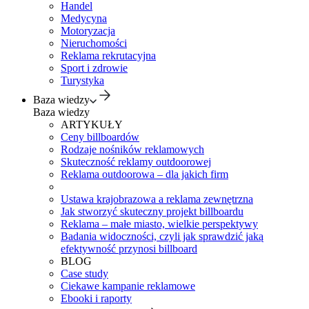
Handel
Medycyna
Motoryzacja
Nieruchomości
Reklama rekrutacyjna
Sport i zdrowie
Turystyka
Baza wiedzy
Baza wiedzy
ARTYKUŁY
Ceny billboardów
Rodzaje nośników reklamowych
Skuteczność reklamy outdoorowej
Reklama outdoorowa – dla jakich firm
Ustawa krajobrazowa a reklama zewnętrzna
Jak stworzyć skuteczny projekt billboardu
Reklama – małe miasto, wielkie perspektywy
Badania widoczności, czyli jak sprawdzić jaką
efektywność przynosi billboard
BLOG
Case study
Ciekawe kampanie reklamowe
Ebooki i raporty