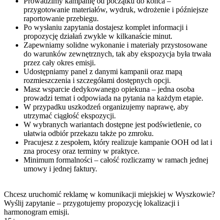
Prowadzimy kampanię od początku do końca –
przygotowanie materiałów, wydruk, wdrożenie i późniejsze
raportowanie przebiegu.
Po wysłaniu zapytania dostajesz komplet informacji i
propozycję działań zwykle w kilkanaście minut.
Zapewniamy solidne wykonanie i materiały przystosowane
do warunków zewnętrznych, tak aby ekspozycja była trwała
przez cały okres emisji.
Udostępniamy panel z danymi kampanii oraz mapą
rozmieszczenia i szczegółami dostępnych opcji.
Masz wsparcie dedykowanego opiekuna – jedna osoba
prowadzi temat i odpowiada na pytania na każdym etapie.
W przypadku uszkodzeń organizujemy naprawę, aby
utrzymać ciągłość ekspozycji.
W wybranych wariantach dostępne jest podświetlenie, co
ułatwia odbiór przekazu także po zmroku.
Pracujesz z zespołem, który realizuje kampanie OOH od lat i
zna procesy oraz terminy w praktyce.
Minimum formalności – całość rozliczamy w ramach jednej
umowy i jednej faktury.
Chcesz uruchomić reklamę w komunikacji miejskiej w Wyszkowie?
Wyślij zapytanie – przygotujemy propozycję lokalizacji i
harmonogram emisji.