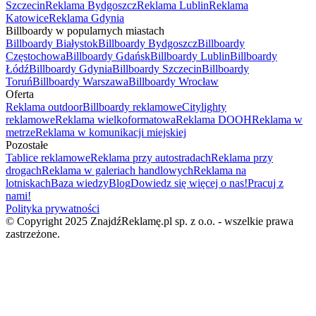
Szczecin
Reklama Bydgoszcz
Reklama Lublin
Reklama
Katowice
Reklama Gdynia
Billboardy w popularnych miastach
Billboardy Białystok
Billboardy Bydgoszcz
Billboardy
Częstochowa
Billboardy Gdańsk
Billboardy Lublin
Billboardy
Łódź
Billboardy Gdynia
Billboardy Szczecin
Billboardy
Toruń
Billboardy Warszawa
Billboardy Wrocław
Oferta
Reklama outdoor
Billboardy reklamowe
Citylighty
reklamowe
Reklama wielkoformatowa
Reklama DOOH
Reklama w
metrze
Reklama w komunikacji miejskiej
Pozostałe
Tablice reklamowe
Reklama przy autostradach
Reklama przy
drogach
Reklama w galeriach handlowych
Reklama na
lotniskach
Baza wiedzy
Blog
Dowiedz się więcej o nas!
Pracuj z
nami!
Polityka prywatności
© Copyright 2025 ZnajdźReklamę.pl sp. z o.o. - wszelkie prawa
zastrzeżone.