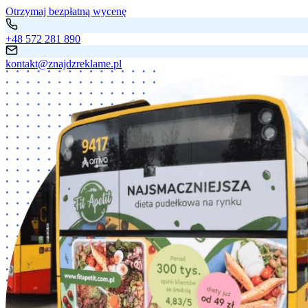
Otrzymaj bezpłatną wycenę
+48 572 281 890
kontakt@znajdzreklame.pl