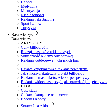
Handel
Medycyna
Motoryzacja
Nieruchomości
Reklama rekrutacyjna
Sport i zdrowie
Turystyka
Baza wiedzy
Baza wiedzy
ARTYKUŁY
Ceny billboardów
Rodzaje nośników reklamowych
Skuteczność reklamy outdoorowej
Reklama outdoorowa – dla jakich firm
Ustawa krajobrazowa a reklama zewnętrzna
Jak stworzyć skuteczny projekt billboardu
Reklama – małe miasto, wielkie perspektywy
Badania widoczności, czyli jak sprawdzić jaką efektywno
BLOG
Case study
Ciekawe kampanie reklamowe
Ebooki i raporty
Sprawdź nasz blog