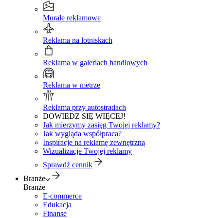
Murale reklamowe
Reklama na lotniskach
Reklama w galeriach handlowych
Reklama w metrze
Reklama przy autostradach
DOWIEDZ SIĘ WIĘCEJ!
Jak mierzymy zasięg Twojej reklamy?
Jak wygląda współpraca?
Inspiracje na reklamę zewnętrzną
Wizualizacje Twojej reklamy
Sprawdź cennik
Branże
Branże
E-commerce
Edukacja
Finanse