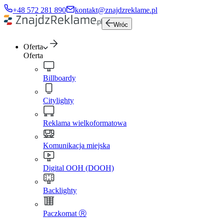
+48 572 281 890
kontakt@znajdzreklame.pl
Wróc
Oferta
Oferta
Billboardy
Citylighty
Reklama wielkoformatowa
Komunikacja miejska
Digital OOH (DOOH)
Backlighty
Paczkomat Ⓡ