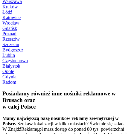
Warszawa
Kraków
Łódź
Katowice
Wrocław
Gdańsk
Poznań
Rzeszów
Szczecin
Bydgoszcz
Lublin
Częstochowa
Białystok
Opole
Gdynia
Radom
Posiadamy również inne nośniki reklamowe w
Brusach oraz
w całej Polsce
Mamy największą bazę nośników reklamy zewnętrznej w
Polsce.
Szukasz lokalizacji w kilku miastach? Świetnie się składa.
W ZnajdźReklamę.pl masz dostęp do ponad 80 tys. powierzchni