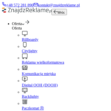
+48 572 281 890
kontakt@znajdzreklame.pl
Wróc
Oferta
Oferta
Billboardy
Citylighty
Reklama wielkoformatowa
Komunikacja miejska
Digital OOH (DOOH)
Backlighty
Paczkomat Ⓡ