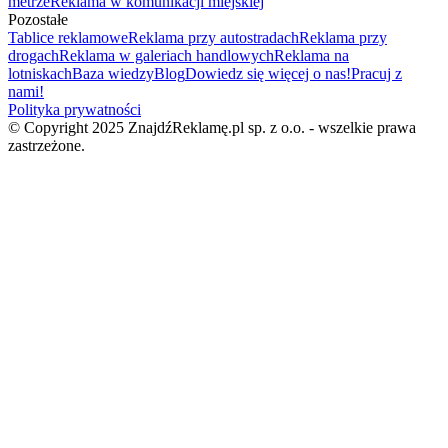
metrze
Reklama w komunikacji miejskiej
Pozostałe
Tablice reklamowe
Reklama przy autostradach
Reklama przy
drogach
Reklama w galeriach handlowych
Reklama na
lotniskach
Baza wiedzy
Blog
Dowiedz się więcej o nas!
Pracuj z
nami!
Polityka prywatności
© Copyright 2025 ZnajdźReklamę.pl sp. z o.o. - wszelkie prawa
zastrzeżone.