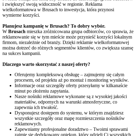
i zwiększyć swoją widoczność w regionie. Reklama
wielkoformatowa w Brusach to inwestycja, która przynosi
wymierne korzyści.
Planujesz kampanię w Brusach? To dobry wybór.
W
Brusach
mieszka zróżnicowana grupa odbiorców, co sprawia, że
reklamowanie się w tym mieście może przynieść korzyści lokalnym
firmom, niezależnie od branży. Dzięki reklamie wielkoformatowej
można dotrzeć do różnych segmentów klientów, co zwiększa szansę
na sukces kampanii.
Dlaczego warto skorzystać z naszej oferty?
Oferujemy kompleksową obsługę – zajmujemy się całym
procesem, od projektu aż po montaż i monitoring wyników.
Informacje oraz szczegóły oferty przesyłamy w kilkanaście
minut po złożeniu zapytania.
Nasze nośniki reklamowe wykonane są z wysokiej jakości
materiałów, odpornych na warunki atmosferyczne, co
zapewnia ich trwałość.
Dysponujesz dostępem do systemu, w którym znajdziesz
wszystkie szczegóły oraz mapę rozmieszczenia nośników
reklamowych.
Zapewniamy profesjonalne doradztwo – Twoimi sprawami
zajmie się dedykowany opiekun, który udzieli Ci wszystkich