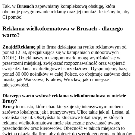
Tak, w
Brusach
zapewniamy kompleksową obsługę, która
obejmuje przygotowanie reklamy oraz jej montaż. Jesteśmy tu, aby
Ci pomóc!
Reklama wielkoformatowa w Brusach - dlaczego
warto?
ZnajdźReklamę.pl
to firma działająca na rynku reklamowym od
ponad 12 lat, specjalizująca się w kampaniach outdoorowych
(OOH). Dzięki naszym usługom marki mogą wyróżniać się w
przestrzeni miejskiej, zwiększać rozpoznawalność oraz wspierać
swoje działania marketingowe i sprzedażowe. Dysponujemy bazą
ponad 80 000 nośników w całej Polsce, co obejmuje zarówno duże
miasta, jak Warszawa, Kraków, Wrocław, jak i mniejsze
miejscowości.
Dlaczego warto wybrać reklama wielkoformatowa w mieście
Brusy?
Brusy
to miasto, które charakteryzuje się intensywnym ruchem
zarówno lokalnym, jak i tranzytowym. Ulice takie jak ul. Leśna, ul.
Gdańska czy ul. Olsztyńska to kluczowe lokalizacje, w których
reklama wielkoformatowa może skutecznie przyciągać uwagę
przechodniów oraz kierowców. Obecność w takich miejscach to
świetna okazja dla firm, aby dotrzeć do szerokiego grona odbiorców