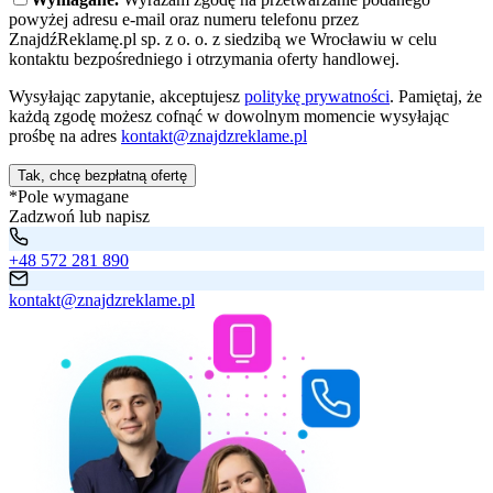
powyżej adresu e-mail oraz numeru telefonu przez
ZnajdźReklamę.pl sp. z o. o. z siedzibą we Wrocławiu w celu
kontaktu bezpośredniego i otrzymania oferty handlowej.
Wysyłając zapytanie, akceptujesz
politykę prywatności
. Pamiętaj, że
każdą zgodę możesz cofnąć w dowolnym momencie wysyłając
prośbę na adres
kontakt@znajdzreklame.pl
Tak, chcę bezpłatną ofertę
*Pole wymagane
Zadzwoń lub napisz
+48 572 281 890
kontakt@znajdzreklame.pl