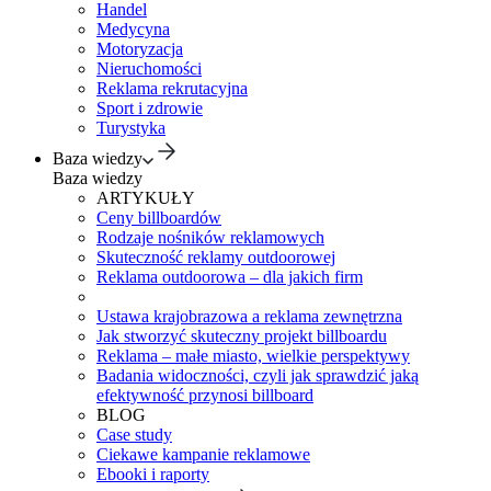
Handel
Medycyna
Motoryzacja
Nieruchomości
Reklama rekrutacyjna
Sport i zdrowie
Turystyka
Baza wiedzy
Baza wiedzy
ARTYKUŁY
Ceny billboardów
Rodzaje nośników reklamowych
Skuteczność reklamy outdoorowej
Reklama outdoorowa – dla jakich firm
Ustawa krajobrazowa a reklama zewnętrzna
Jak stworzyć skuteczny projekt billboardu
Reklama – małe miasto, wielkie perspektywy
Badania widoczności, czyli jak sprawdzić jaką
efektywność przynosi billboard
BLOG
Case study
Ciekawe kampanie reklamowe
Ebooki i raporty