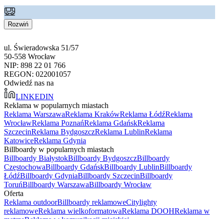
Rozwiń
ul. Świeradowska 51/57
50-558 Wrocław
NIP: 898 22 01 766
REGON: 022001057
Odwiedź nas na
LINKEDIN
Reklama w popularnych miastach
Reklama Warszawa
Reklama Kraków
Reklama Łódź
Reklama
Wrocław
Reklama Poznań
Reklama Gdańsk
Reklama
Szczecin
Reklama Bydgoszcz
Reklama Lublin
Reklama
Katowice
Reklama Gdynia
Billboardy w popularnych miastach
Billboardy Białystok
Billboardy Bydgoszcz
Billboardy
Częstochowa
Billboardy Gdańsk
Billboardy Lublin
Billboardy
Łódź
Billboardy Gdynia
Billboardy Szczecin
Billboardy
Toruń
Billboardy Warszawa
Billboardy Wrocław
Oferta
Reklama outdoor
Billboardy reklamowe
Citylighty
reklamowe
Reklama wielkoformatowa
Reklama DOOH
Reklama w