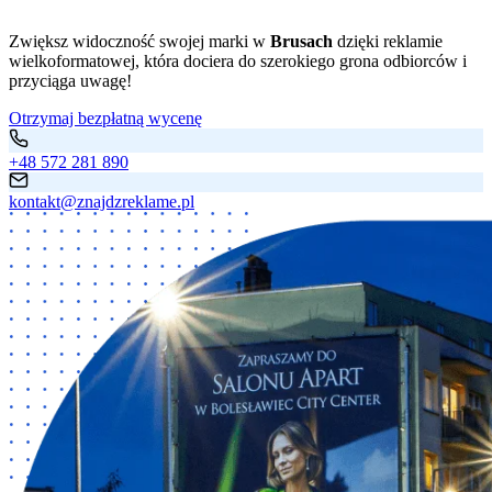
Zwiększ widoczność swojej marki w
Brusach
dzięki reklamie
wielkoformatowej, która dociera do szerokiego grona odbiorców i
przyciąga uwagę!
Otrzymaj bezpłatną wycenę
+48 572 281 890
kontakt@znajdzreklame.pl