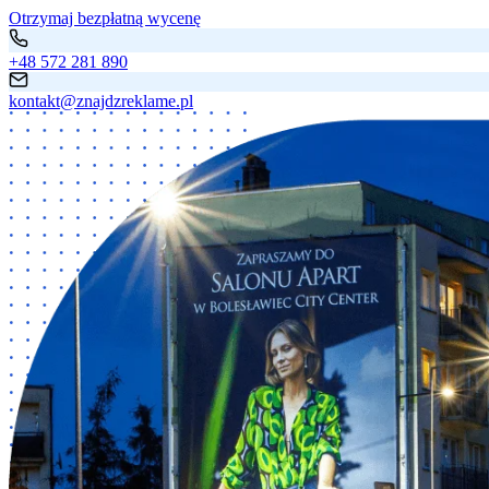
Otrzymaj bezpłatną wycenę
+48 572 281 890
kontakt@znajdzreklame.pl