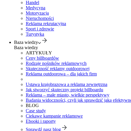
Handel
Medycyna
Motoryzacja
Nieruchomości
Reklama rekrutacyjna
Sport i zdrowie
Turystyka
Baza wiedzy
Baza wiedzy
ARTYKUŁY
Ceny billboardów
Rodzaje nośników reklamowych
Skuteczność reklamy outdoorowej
Reklama outdoorowa – dla jakich firm
Ustawa krajobrazowa a reklama zewnętrzna
Jak stworzyć skuteczny projekt billboardu
Reklama – małe miasto, wielkie perspektywy
Badania widoczności, czyli jak sprawdzić jaką efektywno
BLOG
Case study
Ciekawe kampanie reklamowe
Ebooki i raporty
Sprawdź nasz blog