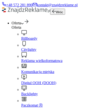
+48 572 281 890
kontakt@znajdzreklame.pl
Wróc
Oferta
Oferta
Billboardy
Citylighty
Reklama wielkoformatowa
Komunikacja miejska
Digital OOH (DOOH)
Backlighty
Paczkomat Ⓡ