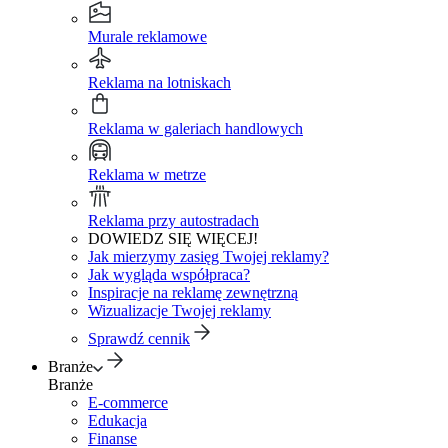
Murale reklamowe
Reklama na lotniskach
Reklama w galeriach handlowych
Reklama w metrze
Reklama przy autostradach
DOWIEDZ SIĘ WIĘCEJ!
Jak mierzymy zasięg Twojej reklamy?
Jak wygląda współpraca?
Inspiracje na reklamę zewnętrzną
Wizualizacje Twojej reklamy
Sprawdź cennik
Branże
Branże
E-commerce
Edukacja
Finanse