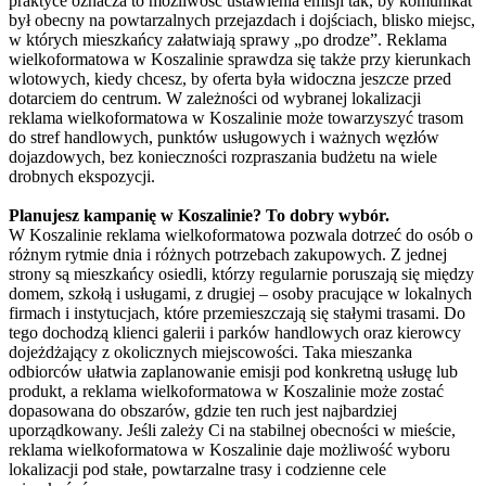
praktyce oznacza to możliwość ustawienia emisji tak, by komunikat
był obecny na powtarzalnych przejazdach i dojściach, blisko miejsc,
w których mieszkańcy załatwiają sprawy „po drodze”. Reklama
wielkoformatowa w Koszalinie sprawdza się także przy kierunkach
wlotowych, kiedy chcesz, by oferta była widoczna jeszcze przed
dotarciem do centrum. W zależności od wybranej lokalizacji
reklama wielkoformatowa w Koszalinie może towarzyszyć trasom
do stref handlowych, punktów usługowych i ważnych węzłów
dojazdowych, bez konieczności rozpraszania budżetu na wiele
drobnych ekspozycji.
Planujesz kampanię w Koszalinie? To dobry wybór.
W Koszalinie reklama wielkoformatowa pozwala dotrzeć do osób o
różnym rytmie dnia i różnych potrzebach zakupowych. Z jednej
strony są mieszkańcy osiedli, którzy regularnie poruszają się między
domem, szkołą i usługami, z drugiej – osoby pracujące w lokalnych
firmach i instytucjach, które przemieszczają się stałymi trasami. Do
tego dochodzą klienci galerii i parków handlowych oraz kierowcy
dojeżdżający z okolicznych miejscowości. Taka mieszanka
odbiorców ułatwia zaplanowanie emisji pod konkretną usługę lub
produkt, a reklama wielkoformatowa w Koszalinie może zostać
dopasowana do obszarów, gdzie ten ruch jest najbardziej
uporządkowany. Jeśli zależy Ci na stabilnej obecności w mieście,
reklama wielkoformatowa w Koszalinie daje możliwość wyboru
lokalizacji pod stałe, powtarzalne trasy i codzienne cele