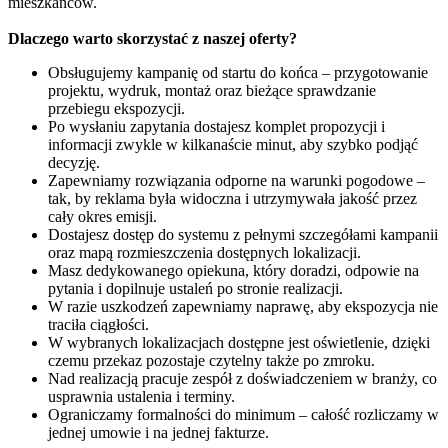
mieszkańców.
Dlaczego warto skorzystać z naszej oferty?
Obsługujemy kampanię od startu do końca – przygotowanie
projektu, wydruk, montaż oraz bieżące sprawdzanie
przebiegu ekspozycji.
Po wysłaniu zapytania dostajesz komplet propozycji i
informacji zwykle w kilkanaście minut, aby szybko podjąć
decyzję.
Zapewniamy rozwiązania odporne na warunki pogodowe –
tak, by reklama była widoczna i utrzymywała jakość przez
cały okres emisji.
Dostajesz dostęp do systemu z pełnymi szczegółami kampanii
oraz mapą rozmieszczenia dostępnych lokalizacji.
Masz dedykowanego opiekuna, który doradzi, odpowie na
pytania i dopilnuje ustaleń po stronie realizacji.
W razie uszkodzeń zapewniamy naprawę, aby ekspozycja nie
traciła ciągłości.
W wybranych lokalizacjach dostępne jest oświetlenie, dzięki
czemu przekaz pozostaje czytelny także po zmroku.
Nad realizacją pracuje zespół z doświadczeniem w branży, co
usprawnia ustalenia i terminy.
Ograniczamy formalności do minimum – całość rozliczamy w
jednej umowie i na jednej fakturze.