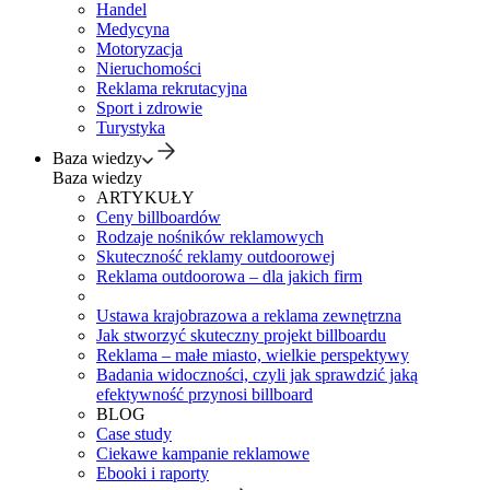
Handel
Medycyna
Motoryzacja
Nieruchomości
Reklama rekrutacyjna
Sport i zdrowie
Turystyka
Baza wiedzy
Baza wiedzy
ARTYKUŁY
Ceny billboardów
Rodzaje nośników reklamowych
Skuteczność reklamy outdoorowej
Reklama outdoorowa – dla jakich firm
Ustawa krajobrazowa a reklama zewnętrzna
Jak stworzyć skuteczny projekt billboardu
Reklama – małe miasto, wielkie perspektywy
Badania widoczności, czyli jak sprawdzić jaką
efektywność przynosi billboard
BLOG
Case study
Ciekawe kampanie reklamowe
Ebooki i raporty