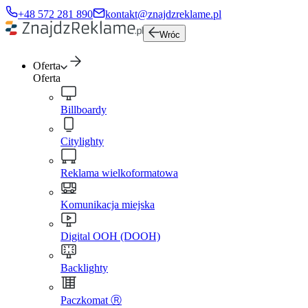
+48 572 281 890
kontakt@znajdzreklame.pl
Wróc
Oferta
Oferta
Billboardy
Citylighty
Reklama wielkoformatowa
Komunikacja miejska
Digital OOH (DOOH)
Backlighty
Paczkomat Ⓡ