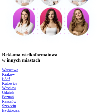
Reklama wielkoformatowa
w innych miastach
Warszawa
Kraków
Łódź
Katowice
Wrocław
Gdańsk
Poznań
Rzeszów
Szczecin
Bydgoszcz