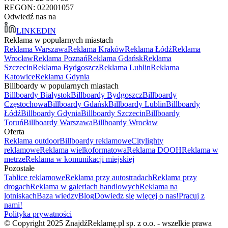
REGON: 022001057
Odwiedź nas na
LINKEDIN
Reklama w popularnych miastach
Reklama Warszawa
Reklama Kraków
Reklama Łódź
Reklama
Wrocław
Reklama Poznań
Reklama Gdańsk
Reklama
Szczecin
Reklama Bydgoszcz
Reklama Lublin
Reklama
Katowice
Reklama Gdynia
Billboardy w popularnych miastach
Billboardy Białystok
Billboardy Bydgoszcz
Billboardy
Częstochowa
Billboardy Gdańsk
Billboardy Lublin
Billboardy
Łódź
Billboardy Gdynia
Billboardy Szczecin
Billboardy
Toruń
Billboardy Warszawa
Billboardy Wrocław
Oferta
Reklama outdoor
Billboardy reklamowe
Citylighty
reklamowe
Reklama wielkoformatowa
Reklama DOOH
Reklama w
metrze
Reklama w komunikacji miejskiej
Pozostałe
Tablice reklamowe
Reklama przy autostradach
Reklama przy
drogach
Reklama w galeriach handlowych
Reklama na
lotniskach
Baza wiedzy
Blog
Dowiedz się więcej o nas!
Pracuj z
nami!
Polityka prywatności
© Copyright 2025 ZnajdźReklamę.pl sp. z o.o. - wszelkie prawa