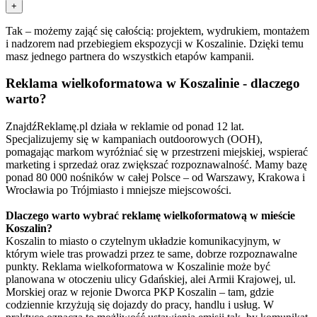
+
Tak – możemy zająć się całością: projektem, wydrukiem, montażem
i nadzorem nad przebiegiem ekspozycji w Koszalinie. Dzięki temu
masz jednego partnera do wszystkich etapów kampanii.
Reklama wielkoformatowa w Koszalinie - dlaczego
warto?
ZnajdźReklamę.pl działa w reklamie od ponad 12 lat.
Specjalizujemy się w kampaniach outdoorowych (OOH),
pomagając markom wyróżniać się w przestrzeni miejskiej, wspierać
marketing i sprzedaż oraz zwiększać rozpoznawalność. Mamy bazę
ponad 80 000 nośników w całej Polsce – od Warszawy, Krakowa i
Wrocławia po Trójmiasto i mniejsze miejscowości.
Dlaczego warto wybrać reklamę wielkoformatową w mieście
Koszalin?
Koszalin to miasto o czytelnym układzie komunikacyjnym, w
którym wiele tras prowadzi przez te same, dobrze rozpoznawalne
punkty. Reklama wielkoformatowa w Koszalinie może być
planowana w otoczeniu ulicy Gdańskiej, alei Armii Krajowej, ul.
Morskiej oraz w rejonie Dworca PKP Koszalin – tam, gdzie
codziennie krzyżują się dojazdy do pracy, handlu i usług. W