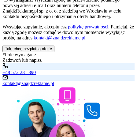
powyżej adresu e-mail oraz numeru telefonu przez
ZnajdźReklamę.pl sp. z o. o. z siedzibą we Wrocławiu w celu
kontaktu bezpośredniego i otrzymania oferty handlowej.
Wysyłając zapytanie, akceptujesz
politykę prywatności
. Pamiętaj, że
każdą zgodę możesz cofnąć w dowolnym momencie wysyłając
prośbę na adres
kontakt@znajdzreklame.pl
Tak, chcę bezpłatną ofertę
*Pole wymagane
Zadzwoń lub napisz
+48 572 281 890
kontakt@znajdzreklame.pl