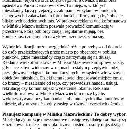
Kościuszki, rejon dworca kolejowego Mińsk Mazowiecki oraz
sąsiedztwo Parku Dernałowiczów. To miejsca, w których
mieszkańcy łączą przejazdy z zakupami, wizytami w punktach
usługowych i załatwianiem formalności, a firmy mogą być obecne
blisko tych codziennych tras. W praktyce reklama wielkoformatowa
w Mińsku Mazowieckim pozwala prowadzić komunikację w
przestrzeni, którą odbiorcy znają i regularnie mijają, bez
konieczności zmiany ich nawyków przemieszczania się.
Wybór lokalizacji może uwzględniać różne potrzeby – od dotarcia
do osób przejeżdżających przez miasto po obecność w pobliżu
punktów, gdzie mieszkańcy często zatrzymują się na dłużej.
Reklama wielkoformatowa w Mińsku Mazowieckim sprawdza się,
gdy chcesz być widoczny w rejonach o stałym przepływie ludzi,
przy głównych ciągach komunikacyjnych i w sąsiedztwie ważnych
obiektów miejskich. Dzięki temu łatwiej dopasować miejsce emisji
do branży – niezależnie od tego, czy prowadzisz handel, usługi,
rekrutację czy komunikujesz wydarzenie lokalne. Reklama
wielkoformatowa w Mińsku Mazowieckim może być też
wykorzystywana przy kampaniach obejmujących kilka punktów w
mieście, aby utrzymać spójny zasięg w różnych częściach ośrodka.
Planujesz kampanię w Mińsku Mazowieckim? To dobry wybór.
Miasto łączy funkcje mieszkaniowe i usługowe, dlatego odbiorcy są
zróżnicowani: mieszkańcy okolicznych osiedli, osoby dojeżdżające