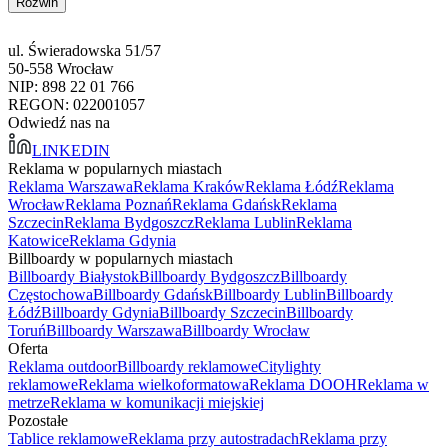
Rozwiń
ul. Świeradowska 51/57
50-558 Wrocław
NIP: 898 22 01 766
REGON: 022001057
Odwiedź nas na
LINKEDIN
Reklama w popularnych miastach
Reklama Warszawa
Reklama Kraków
Reklama Łódź
Reklama
Wrocław
Reklama Poznań
Reklama Gdańsk
Reklama
Szczecin
Reklama Bydgoszcz
Reklama Lublin
Reklama
Katowice
Reklama Gdynia
Billboardy w popularnych miastach
Billboardy Białystok
Billboardy Bydgoszcz
Billboardy
Częstochowa
Billboardy Gdańsk
Billboardy Lublin
Billboardy
Łódź
Billboardy Gdynia
Billboardy Szczecin
Billboardy
Toruń
Billboardy Warszawa
Billboardy Wrocław
Oferta
Reklama outdoor
Billboardy reklamowe
Citylighty
reklamowe
Reklama wielkoformatowa
Reklama DOOH
Reklama w
metrze
Reklama w komunikacji miejskiej
Pozostałe
Tablice reklamowe
Reklama przy autostradach
Reklama przy