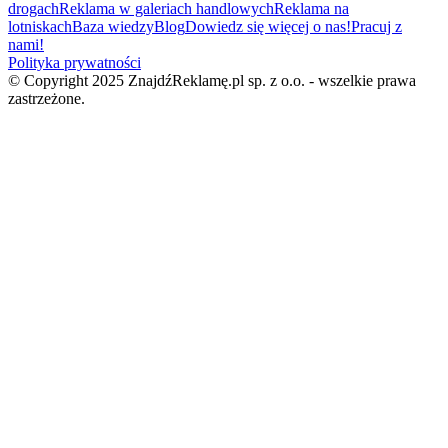
drogach
Reklama w galeriach handlowych
Reklama na
lotniskach
Baza wiedzy
Blog
Dowiedz się więcej o nas!
Pracuj z
nami!
Polityka prywatności
© Copyright 2025 ZnajdźReklamę.pl sp. z o.o. - wszelkie prawa
zastrzeżone.