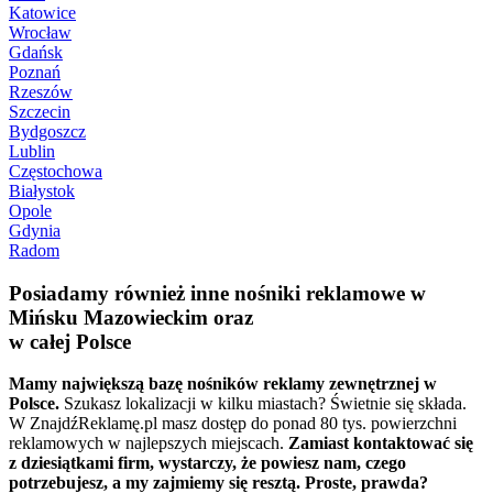
Katowice
Wrocław
Gdańsk
Poznań
Rzeszów
Szczecin
Bydgoszcz
Lublin
Częstochowa
Białystok
Opole
Gdynia
Radom
Posiadamy również inne nośniki reklamowe w
Mińsku Mazowieckim oraz
w całej Polsce
Mamy największą bazę nośników reklamy zewnętrznej w
Polsce.
Szukasz lokalizacji w kilku miastach? Świetnie się składa.
W ZnajdźReklamę.pl masz dostęp do ponad 80 tys. powierzchni
reklamowych w najlepszych miejscach.
Zamiast kontaktować się
z dziesiątkami firm, wystarczy, że powiesz nam, czego
potrzebujesz, a my zajmiemy się resztą. Proste, prawda?