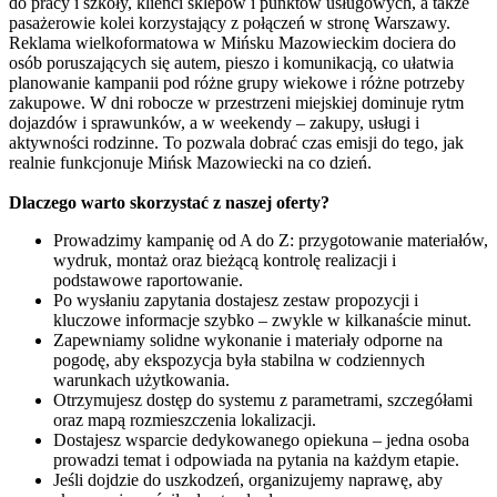
do pracy i szkoły, klienci sklepów i punktów usługowych, a także
pasażerowie kolei korzystający z połączeń w stronę Warszawy.
Reklama wielkoformatowa w Mińsku Mazowieckim dociera do
osób poruszających się autem, pieszo i komunikacją, co ułatwia
planowanie kampanii pod różne grupy wiekowe i różne potrzeby
zakupowe. W dni robocze w przestrzeni miejskiej dominuje rytm
dojazdów i sprawunków, a w weekendy – zakupy, usługi i
aktywności rodzinne. To pozwala dobrać czas emisji do tego, jak
realnie funkcjonuje Mińsk Mazowiecki na co dzień.
Dlaczego warto skorzystać z naszej oferty?
Prowadzimy kampanię od A do Z: przygotowanie materiałów,
wydruk, montaż oraz bieżącą kontrolę realizacji i
podstawowe raportowanie.
Po wysłaniu zapytania dostajesz zestaw propozycji i
kluczowe informacje szybko – zwykle w kilkanaście minut.
Zapewniamy solidne wykonanie i materiały odporne na
pogodę, aby ekspozycja była stabilna w codziennych
warunkach użytkowania.
Otrzymujesz dostęp do systemu z parametrami, szczegółami
oraz mapą rozmieszczenia lokalizacji.
Dostajesz wsparcie dedykowanego opiekuna – jedna osoba
prowadzi temat i odpowiada na pytania na każdym etapie.
Jeśli dojdzie do uszkodzeń, organizujemy naprawę, aby