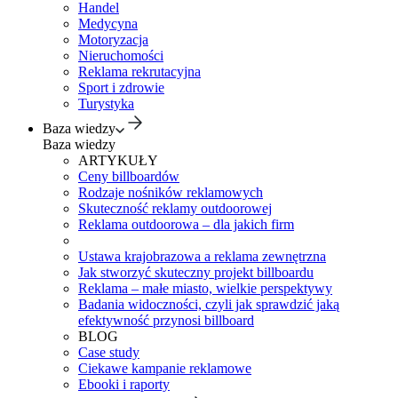
Handel
Medycyna
Motoryzacja
Nieruchomości
Reklama rekrutacyjna
Sport i zdrowie
Turystyka
Baza wiedzy
Baza wiedzy
ARTYKUŁY
Ceny billboardów
Rodzaje nośników reklamowych
Skuteczność reklamy outdoorowej
Reklama outdoorowa – dla jakich firm
Ustawa krajobrazowa a reklama zewnętrzna
Jak stworzyć skuteczny projekt billboardu
Reklama – małe miasto, wielkie perspektywy
Badania widoczności, czyli jak sprawdzić jaką
efektywność przynosi billboard
BLOG
Case study
Ciekawe kampanie reklamowe
Ebooki i raporty