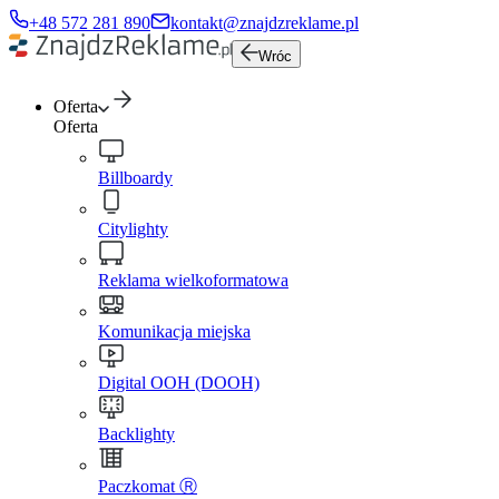
+48 572 281 890
kontakt@znajdzreklame.pl
Wróc
Oferta
Oferta
Billboardy
Citylighty
Reklama wielkoformatowa
Komunikacja miejska
Digital OOH (DOOH)
Backlighty
Paczkomat Ⓡ