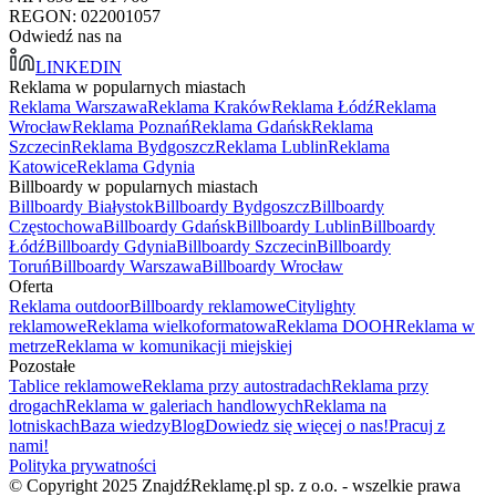
REGON: 022001057
Odwiedź nas na
LINKEDIN
Reklama w popularnych miastach
Reklama Warszawa
Reklama Kraków
Reklama Łódź
Reklama
Wrocław
Reklama Poznań
Reklama Gdańsk
Reklama
Szczecin
Reklama Bydgoszcz
Reklama Lublin
Reklama
Katowice
Reklama Gdynia
Billboardy w popularnych miastach
Billboardy Białystok
Billboardy Bydgoszcz
Billboardy
Częstochowa
Billboardy Gdańsk
Billboardy Lublin
Billboardy
Łódź
Billboardy Gdynia
Billboardy Szczecin
Billboardy
Toruń
Billboardy Warszawa
Billboardy Wrocław
Oferta
Reklama outdoor
Billboardy reklamowe
Citylighty
reklamowe
Reklama wielkoformatowa
Reklama DOOH
Reklama w
metrze
Reklama w komunikacji miejskiej
Pozostałe
Tablice reklamowe
Reklama przy autostradach
Reklama przy
drogach
Reklama w galeriach handlowych
Reklama na
lotniskach
Baza wiedzy
Blog
Dowiedz się więcej o nas!
Pracuj z
nami!
Polityka prywatności
© Copyright 2025 ZnajdźReklamę.pl sp. z o.o. - wszelkie prawa