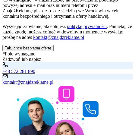
powyżej adresu e-mail oraz numeru telefonu przez
ZnajdźReklamę.pl sp. z o. o. z siedzibą we Wrocławiu w celu
kontaktu bezpośredniego i otrzymania oferty handlowej.
Wysyłając zapytanie, akceptujesz
politykę prywatności
. Pamiętaj, że
każdą zgodę możesz cofnąć w dowolnym momencie wysyłając
prośbę na adres
kontakt@znajdzreklame.pl
Tak, chcę bezpłatną ofertę
*Pole wymagane
Zadzwoń lub napisz
+48 572 281 890
kontakt@znajdzreklame.pl