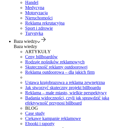
Handel
Medycyna
Motoryzacja
Nieruchomości
Reklama rekrutacyjna
Sport i zdrowie
Turystyka
Baza wiedzy
Baza wiedzy
ARTYKUŁY
Ceny billboardów
Rodzaje nośników reklamowych
Skuteczność reklamy outdoorowej
Reklama outdoorowa – dla jakich firm
Ustawa krajobrazowa a reklama zewnętrzna
Jak stworzyć skuteczny projekt billboardu
Reklama – małe miasto, wielkie perspektywy
Badania widoczności, czyli jak sprawdzić jaką
efektywność przynosi billboard
BLOG
Case study
Ciekawe kampanie reklamowe
Ebooki i raporty