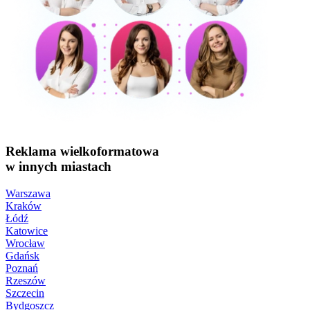
Reklama wielkoformatowa
w innych miastach
Warszawa
Kraków
Łódź
Katowice
Wrocław
Gdańsk
Poznań
Rzeszów
Szczecin
Bydgoszcz