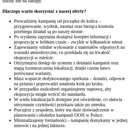
szkoły lub na zakupy.
Dlaczego warto skorzystać z naszej oferty?
Prowadzimy kampanię od początku do końca –
przygotowanie, wydruk, montaż oraz bieżąca kontrola
przebiegu działań są po naszej stronie.
Po wysłaniu zapytania dostajesz komplet informacji i
propozycję w krótkim czasie – zwykle w kilkanaście minut.
Zapewniamy solidne wykonanie z materiałów odpornych na
warunki atmosferyczne, co przekłada się na trwałość
ekspozycji w mieście.
Otrzymujesz dostęp do systemu z detalami kampanii oraz
mapą rozmieszczenia lokalizacji, dzięki czemu łatwo
porównasz warianty.
Masz wsparcie dedykowanego opiekuna – doradzi, odpowie
na pytania i poprowadzi ustalenia krok po kroku.
W przypadku uszkodzeń organizujemy naprawę, aby
ekspozycja mogła wrócić do standardu.
W wielu lokalizacjach dostępne jest oświetlenie, co ułatwia
utrzymanie czytelności przekazu także po zmroku.
Pracujesz z zespołem, który ma duże doświadczenie w
planowaniu i obsłudze kampanii OOH w Polsce.
Minimalizujemy formalności – kampanię domykamy w jednej
umowie i na jednej fakturze.