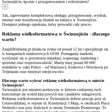
Świnoujściu, łącznie z przygotowaniem i wdrożeniem?
+
Tak, zapewniamy kompleksową obsługę: przygotowanie, wydruk,
montaż oraz koordynację działań na miejscu w Świnoujściu.
Dostajesz jednego opiekuna, który prowadzi cały proces.
Reklama wielkoformatowa w Świnoujściu - dlaczego
warto?
ZnajdźReklamę.pl działa na rynku od ponad 12 lat i specjalizuje się
w kampaniach outdoorowych OOH. Pomagamy markom
wyróżniać się w przestrzeni miejskiej, wspierając marketing i
sprzedaż oraz rozpoznawalność. Mamy bazę ponad 80 000
nośników w całej Polsce – od Warszawy, Krakowa i Wrocławia po
Trójmiasto oraz mniejsze miejscowości.
Dlaczego warto wybrać reklamę wielkoformatową w mieście
Świnoujście?
Świnoujście jest miastem portowym, w którym codzienny ruch
koncentruje się wokół kluczowych tras i punktów usługowych.
Reklama wielkoformatowa w Świnoujściu dobrze pracuje przy ul.
Grunwaldzkiej, w rejonie ul. Konstytucji 3 Maja, w okolicach Placu
Wolności oraz przy dojściach w stronę Terminalu Promowego. To