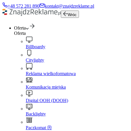
+48 572 281 890
kontakt@znajdzreklame.pl
Wróc
Oferta
Oferta
Billboardy
Citylighty
Reklama wielkoformatowa
Komunikacja miejska
Digital OOH (DOOH)
Backlighty
Paczkomat Ⓡ