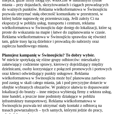
miejsca, gdzie firmy mogą być widoczne w naturalnym rytmie
miasta – przy dojazdach, skrzyżowaniach i ciągach prowadzących
do ważnych punktów. Reklama wielkoformatowa w Świnoujściu
pozwala utrzymać stałą obecność komunikatu w przestrzeni, w
której ludzie naprawdę się przemieszczają. Jeśli zależy Ci na
ekspozycji w pobliżu usług, transportu i centrum, reklama
wielkoformatowa w Świnoujściu daje dostęp do lokalizacji, które są
proste do wskazania na mapie i łatwe do zaplanowania w czasie.
Reklama wielkoformatowa w Świnoujściu sprawdza się również
tam, gdzie trasy łączą dzielnice i prowadzą do nabrzeży oraz
zaplecza handlowego miasta.
Planujesz kampanię w Świnoujściu? To dobry wybór.
W mieście spotykają się różne grupy odbiorców: mieszkańcy
załatwiający codzienne sprawy, kierowcy dojeżdżający między
dzielnicami, osoby korzystające z połączeń promowych i portowych
oraz klienci odwiedzający punkty usługowe. Reklama
wielkoformatowa w Świnoujściu może być planowana zarówno
pod zasięg w skali całego miasta, jak i pod precyzyjne dotarcie w
obrębie wybranych obszarów. W praktyce ułatwia to dopasowanie
lokalizacji do branży – inne miejsca wybierają firmy z sektora usług,
inne handel, a jeszcze inne podmioty działające w pobliżu
infrastruktury transportowej. Reklama wielkoformatowa w
Świnoujściu pozwala też utrzymać stały kontakt z odbiorcą na
trasach powtarzalnych – tych samych, którymi jedzie do pracy,