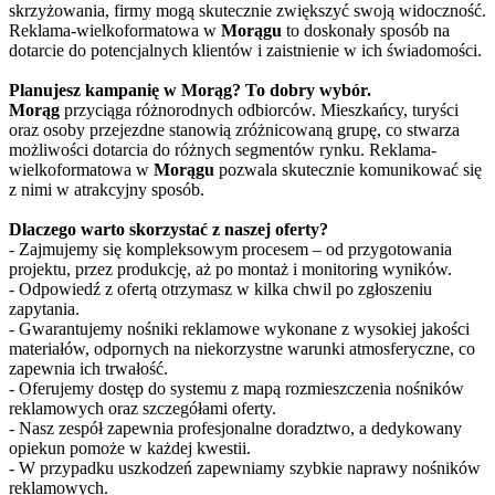
skrzyżowania, firmy mogą skutecznie zwiększyć swoją widoczność.
Reklama-wielkoformatowa w
Morągu
to doskonały sposób na
dotarcie do potencjalnych klientów i zaistnienie w ich świadomości.
Planujesz kampanię w Morąg? To dobry wybór.
Morąg
przyciąga różnorodnych odbiorców. Mieszkańcy, turyści
oraz osoby przejezdne stanowią zróżnicowaną grupę, co stwarza
możliwości dotarcia do różnych segmentów rynku. Reklama-
wielkoformatowa w
Morągu
pozwala skutecznie komunikować się
z nimi w atrakcyjny sposób.
Dlaczego warto skorzystać z naszej oferty?
- Zajmujemy się kompleksowym procesem – od przygotowania
projektu, przez produkcję, aż po montaż i monitoring wyników.
- Odpowiedź z ofertą otrzymasz w kilka chwil po zgłoszeniu
zapytania.
- Gwarantujemy nośniki reklamowe wykonane z wysokiej jakości
materiałów, odpornych na niekorzystne warunki atmosferyczne, co
zapewnia ich trwałość.
- Oferujemy dostęp do systemu z mapą rozmieszczenia nośników
reklamowych oraz szczegółami oferty.
- Nasz zespół zapewnia profesjonalne doradztwo, a dedykowany
opiekun pomoże w każdej kwestii.
- W przypadku uszkodzeń zapewniamy szybkie naprawy nośników
reklamowych.