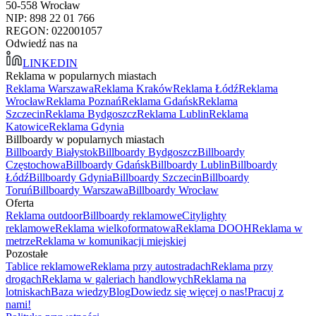
50-558 Wrocław
NIP: 898 22 01 766
REGON: 022001057
Odwiedź nas na
LINKEDIN
Reklama w popularnych miastach
Reklama Warszawa
Reklama Kraków
Reklama Łódź
Reklama
Wrocław
Reklama Poznań
Reklama Gdańsk
Reklama
Szczecin
Reklama Bydgoszcz
Reklama Lublin
Reklama
Katowice
Reklama Gdynia
Billboardy w popularnych miastach
Billboardy Białystok
Billboardy Bydgoszcz
Billboardy
Częstochowa
Billboardy Gdańsk
Billboardy Lublin
Billboardy
Łódź
Billboardy Gdynia
Billboardy Szczecin
Billboardy
Toruń
Billboardy Warszawa
Billboardy Wrocław
Oferta
Reklama outdoor
Billboardy reklamowe
Citylighty
reklamowe
Reklama wielkoformatowa
Reklama DOOH
Reklama w
metrze
Reklama w komunikacji miejskiej
Pozostałe
Tablice reklamowe
Reklama przy autostradach
Reklama przy
drogach
Reklama w galeriach handlowych
Reklama na
lotniskach
Baza wiedzy
Blog
Dowiedz się więcej o nas!
Pracuj z
nami!