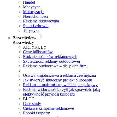
Handel
Medycyna
Motoryzacja
Nieruchomości
Reklama rekrutacyjna
Sport i zdrowie
Turystyka
Baza wiedzy
Baza wiedzy
ARTYKUŁY
Ceny billboardów
Rodzaje nośników reklamowych
Skuteczność reklamy outdoorowej
Reklama outdoorowa – dla jakich firm
Ustawa krajobrazowa a reklama zewnętrzna
Jak stworzyć skuteczny projekt billboardu
Reklama – małe miasto, wielkie perspektywy
Badania widoczności, czyli jak sprawdzić jaką
efektywność przynosi billboard
BLOG
Case study
Ciekawe kampanie reklamowe
Ebooki i raporty