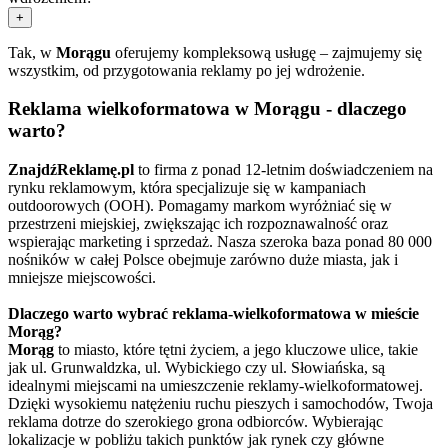
+
Tak, w
Morągu
oferujemy kompleksową usługę – zajmujemy się
wszystkim, od przygotowania reklamy po jej wdrożenie.
Reklama wielkoformatowa w Morągu - dlaczego
warto?
ZnajdźReklamę.pl
to firma z ponad 12-letnim doświadczeniem na
rynku reklamowym, która specjalizuje się w kampaniach
outdoorowych (OOH). Pomagamy markom wyróżniać się w
przestrzeni miejskiej, zwiększając ich rozpoznawalność oraz
wspierając marketing i sprzedaż. Nasza szeroka baza ponad 80 000
nośników w całej Polsce obejmuje zarówno duże miasta, jak i
mniejsze miejscowości.
Dlaczego warto wybrać reklama-wielkoformatowa w mieście
Morąg?
Morąg
to miasto, które tętni życiem, a jego kluczowe ulice, takie
jak ul. Grunwaldzka, ul. Wybickiego czy ul. Słowiańska, są
idealnymi miejscami na umieszczenie reklamy-wielkoformatowej.
Dzięki wysokiemu natężeniu ruchu pieszych i samochodów, Twoja
reklama dotrze do szerokiego grona odbiorców. Wybierając
lokalizacje w pobliżu takich punktów jak rynek czy główne