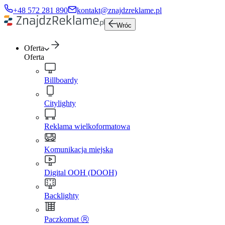
+48 572 281 890
kontakt@znajdzreklame.pl
Wróc
Oferta
Oferta
Billboardy
Citylighty
Reklama wielkoformatowa
Komunikacja miejska
Digital OOH (DOOH)
Backlighty
Paczkomat Ⓡ