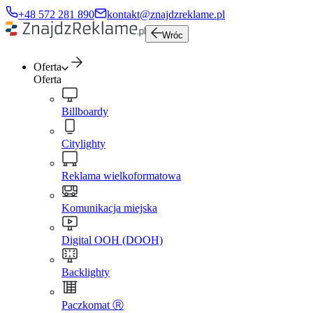
+48 572 281 890
kontakt@znajdzreklame.pl
Wróc
Oferta
Oferta
Billboardy
Citylighty
Reklama wielkoformatowa
Komunikacja miejska
Digital OOH (DOOH)
Backlighty
Paczkomat Ⓡ