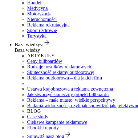
Handel
Medycyna
Motoryzacja
Nieruchomości
Reklama rekrutacyjna
Sport i zdrowie
Turystyka
Baza wiedzy
Baza wiedzy
ARTYKUŁY
Ceny billboardów
Rodzaje nośników reklamowych
Skuteczność reklamy outdoorowej
Reklama outdoorowa – dla jakich firm
Ustawa krajobrazowa a reklama zewnętrzna
Jak stworzyć skuteczny projekt billboardu
Reklama – małe miasto, wielkie perspektywy
Badania widoczności, czyli jak sprawdzić jaką efektywno
BLOG
Case study
Ciekawe kampanie reklamowe
Ebooki i raporty
Sprawdź nasz blog