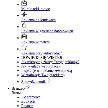
Murale reklamowe
Reklama na lotniskach
Reklama w galeriach handlowych
Reklama w metrze
Reklama przy autostradach
DOWIEDZ SIĘ WIĘCEJ!
Jak mierzymy zasięg Twojej reklamy?
Jak wygląda współpraca?
Inspiracje na reklamę zewnętrzną
Wizualizacje Twojej reklamy
Sprawdź cennik
Branże
Branże
E-commerce
Edukacja
Finanse