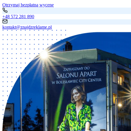
Otrzymaj bezpłatną wycenę
+48 572 281 890
kontakt@znajdzreklame.pl