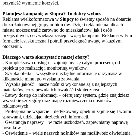
przynieść wymierne korzyści.
Planujesz kampanię w Słupca? To dobry wybór.
Reklama wielkoformatowa w
Słupcy
to świetny sposób na dotarcie
do zróżnicowanej grupy odbiorców. Dzięki reklamie na ulicach
miasta możesz trafić zarówno do mieszkańców, jak i osób
przejezdnych, co zwiększa zasięg Twojej kampanii. Reklama w tym
formacie jest skuteczna i potrafi przyciągnąć uwagę w każdym
otoczeniu.
Dlaczego warto skorzystać z naszej oferty?
- Kompleksowa obsługa – zajmujemy się całym procesem, od
projektu po realizację i monitoring wyników.
- Szybka oferta – wszystkie niezbędne informacje otrzymasz w
kilkanaście minut po wysłaniu zapytania.
- Wysoka jakość – nasze nośniki wykonane są z najlepszych
materiałów, co zapewnia ich trwałość i skuteczność.
- Łatwy dostęp do informacji – oferujemy system, gdzie znajdziesz
wszystkie szczegóły oraz mapę rozmieszczenia nośników
reklamowych.
- Profesjonalne wsparcie – dedykowany opiekun zajmie się Twoimi
sprawami, udzielając niezbędnych informacji.
- Gwarancja naprawy – w razie uszkodzeń, zapewniamy naprawę
nośników.
- Oświetlenie – wiele naszych nośników ma możliwość oświetlenia,