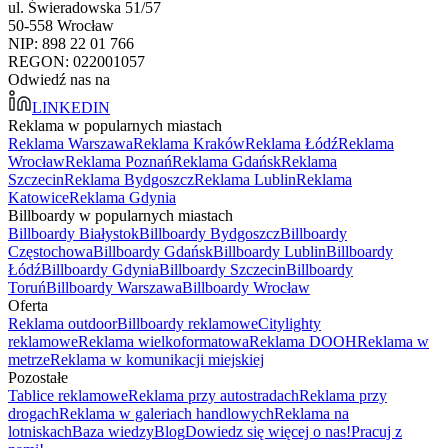
ul. Świeradowska 51/57
50-558 Wrocław
NIP: 898 22 01 766
REGON: 022001057
Odwiedź nas na
LINKEDIN
Reklama w popularnych miastach
Reklama Warszawa
Reklama Kraków
Reklama Łódź
Reklama
Wrocław
Reklama Poznań
Reklama Gdańsk
Reklama
Szczecin
Reklama Bydgoszcz
Reklama Lublin
Reklama
Katowice
Reklama Gdynia
Billboardy w popularnych miastach
Billboardy Białystok
Billboardy Bydgoszcz
Billboardy
Częstochowa
Billboardy Gdańsk
Billboardy Lublin
Billboardy
Łódź
Billboardy Gdynia
Billboardy Szczecin
Billboardy
Toruń
Billboardy Warszawa
Billboardy Wrocław
Oferta
Reklama outdoor
Billboardy reklamowe
Citylighty
reklamowe
Reklama wielkoformatowa
Reklama DOOH
Reklama w
metrze
Reklama w komunikacji miejskiej
Pozostałe
Tablice reklamowe
Reklama przy autostradach
Reklama przy
drogach
Reklama w galeriach handlowych
Reklama na
lotniskach
Baza wiedzy
Blog
Dowiedz się więcej o nas!
Pracuj z