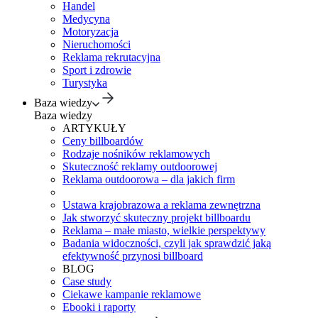
Handel
Medycyna
Motoryzacja
Nieruchomości
Reklama rekrutacyjna
Sport i zdrowie
Turystyka
Baza wiedzy
Baza wiedzy
ARTYKUŁY
Ceny billboardów
Rodzaje nośników reklamowych
Skuteczność reklamy outdoorowej
Reklama outdoorowa – dla jakich firm
Ustawa krajobrazowa a reklama zewnętrzna
Jak stworzyć skuteczny projekt billboardu
Reklama – małe miasto, wielkie perspektywy
Badania widoczności, czyli jak sprawdzić jaką
efektywność przynosi billboard
BLOG
Case study
Ciekawe kampanie reklamowe
Ebooki i raporty