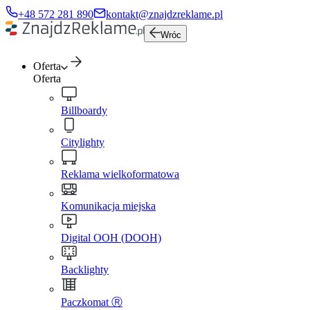
+48 572 281 890
kontakt@znajdzreklame.pl
Wróc
Oferta
Oferta
Billboardy
Citylighty
Reklama wielkoformatowa
Komunikacja miejska
Digital OOH (DOOH)
Backlighty
Paczkomat Ⓡ