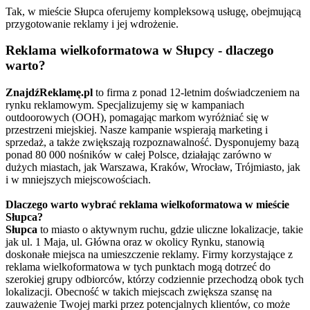
Tak, w mieście Słupca oferujemy kompleksową usługę, obejmującą
przygotowanie reklamy i jej wdrożenie.
Reklama wielkoformatowa w Słupcy - dlaczego
warto?
ZnajdźReklamę.pl
to firma z ponad 12-letnim doświadczeniem na
rynku reklamowym. Specjalizujemy się w kampaniach
outdoorowych (OOH), pomagając markom wyróżniać się w
przestrzeni miejskiej. Nasze kampanie wspierają marketing i
sprzedaż, a także zwiększają rozpoznawalność. Dysponujemy bazą
ponad 80 000 nośników w całej Polsce, działając zarówno w
dużych miastach, jak Warszawa, Kraków, Wrocław, Trójmiasto, jak
i w mniejszych miejscowościach.
Dlaczego warto wybrać reklama wielkoformatowa w mieście
Słupca?
Słupca
to miasto o aktywnym ruchu, gdzie uliczne lokalizacje, takie
jak ul. 1 Maja, ul. Główna oraz w okolicy Rynku, stanowią
doskonałe miejsca na umieszczenie reklamy. Firmy korzystające z
reklama wielkoformatowa w tych punktach mogą dotrzeć do
szerokiej grupy odbiorców, którzy codziennie przechodzą obok tych
lokalizacji. Obecność w takich miejscach zwiększa szansę na
zauważenie Twojej marki przez potencjalnych klientów, co może