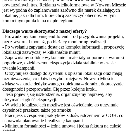
powtarzalnych tras. Reklama wielkoformatowa w Nowym Mieście
jest wygodna do zaplanowania zarówno dla marek działających
lokalnie, jak i dla firm, które chcą zaznaczyć obecność w tym
konkretnym punkcie na mapie regionu.
Dlaczego warto skorzystać z naszej oferty?
- Prowadzimy kampanię end-to-end – od przygotowania projektu,
przez wydruk i montaż, po bieżący monitoring realizacji.
- Po wysłaniu zapytania dostajesz komplet informacji i propozycję
lokalizacji zazwyczaj w kilkanaście minut.
- Zapewniamy solidne wykonanie i materiały odporne na warunki
pogodowe, dzięki czemu ekspozycja działa stabilnie w czasie
trwania kampanii.
- Otrzymujesz dostęp do systemu z opisami lokalizacji oraz mapą
rozmieszczenia, co ułatwia wybór miejsc w Nowym Mieście.
- Masz wsparcie dedykowanego opiekuna – doradzi, doprecyzuje
dostępność i przeprowadzi Cię przez kolejne kroki.
- Jeśli pojawią się uszkodzenia, organizujemy naprawę, aby
utrzymać ciągłość ekspozycji.
- W wielu lokalizacjach możliwe jest oświetlenie, co utrzymuje
czytelność przekazu także po zmroku.
- Pracujesz z zespołem praktyków z doświadczeniem w OOH, co
usprawnia planowanie i realizację kampanii.
- Minimum formalności – jedna umowa i jedna faktura na całość