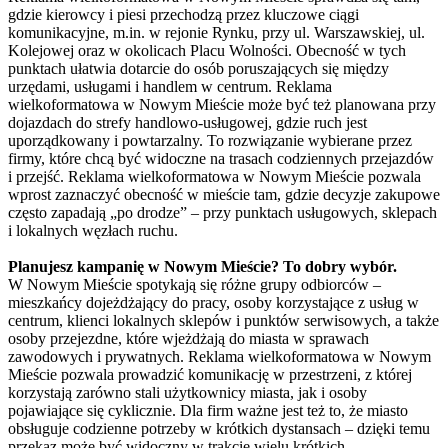
gdzie kierowcy i piesi przechodzą przez kluczowe ciągi
komunikacyjne, m.in. w rejonie Rynku, przy ul. Warszawskiej, ul.
Kolejowej oraz w okolicach Placu Wolności. Obecność w tych
punktach ułatwia dotarcie do osób poruszających się między
urzędami, usługami i handlem w centrum. Reklama
wielkoformatowa w Nowym Mieście może być też planowana przy
dojazdach do strefy handlowo-usługowej, gdzie ruch jest
uporządkowany i powtarzalny. To rozwiązanie wybierane przez
firmy, które chcą być widoczne na trasach codziennych przejazdów
i przejść. Reklama wielkoformatowa w Nowym Mieście pozwala
wprost zaznaczyć obecność w mieście tam, gdzie decyzje zakupowe
często zapadają „po drodze” – przy punktach usługowych, sklepach
i lokalnych węzłach ruchu.
Planujesz kampanię w Nowym Mieście? To dobry wybór.
W Nowym Mieście spotykają się różne grupy odbiorców –
mieszkańcy dojeżdżający do pracy, osoby korzystające z usług w
centrum, klienci lokalnych sklepów i punktów serwisowych, a także
osoby przejezdne, które wjeżdżają do miasta w sprawach
zawodowych i prywatnych. Reklama wielkoformatowa w Nowym
Mieście pozwala prowadzić komunikację w przestrzeni, z której
korzystają zarówno stali użytkownicy miasta, jak i osoby
pojawiające się cyklicznie. Dla firm ważne jest też to, że miasto
obsługuje codzienne potrzeby w krótkich dystansach – dzięki temu
przekaz może być widoczny w trakcie wielu krótkich,