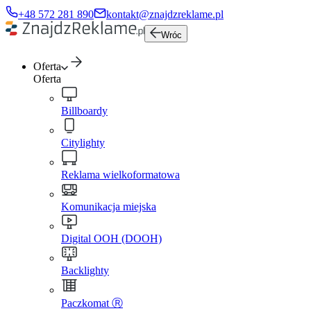
+48 572 281 890
kontakt@znajdzreklame.pl
Wróc
Oferta
Oferta
Billboardy
Citylighty
Reklama wielkoformatowa
Komunikacja miejska
Digital OOH (DOOH)
Backlighty
Paczkomat Ⓡ