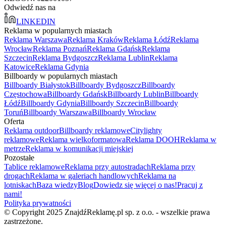
Odwiedź nas na
LINKEDIN
Reklama w popularnych miastach
Reklama Warszawa
Reklama Kraków
Reklama Łódź
Reklama
Wrocław
Reklama Poznań
Reklama Gdańsk
Reklama
Szczecin
Reklama Bydgoszcz
Reklama Lublin
Reklama
Katowice
Reklama Gdynia
Billboardy w popularnych miastach
Billboardy Białystok
Billboardy Bydgoszcz
Billboardy
Częstochowa
Billboardy Gdańsk
Billboardy Lublin
Billboardy
Łódź
Billboardy Gdynia
Billboardy Szczecin
Billboardy
Toruń
Billboardy Warszawa
Billboardy Wrocław
Oferta
Reklama outdoor
Billboardy reklamowe
Citylighty
reklamowe
Reklama wielkoformatowa
Reklama DOOH
Reklama w
metrze
Reklama w komunikacji miejskiej
Pozostałe
Tablice reklamowe
Reklama przy autostradach
Reklama przy
drogach
Reklama w galeriach handlowych
Reklama na
lotniskach
Baza wiedzy
Blog
Dowiedz się więcej o nas!
Pracuj z
nami!
Polityka prywatności
© Copyright 2025 ZnajdźReklamę.pl sp. z o.o. - wszelkie prawa
zastrzeżone.