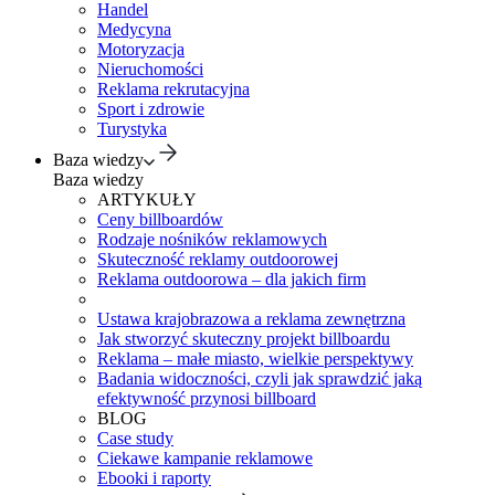
Handel
Medycyna
Motoryzacja
Nieruchomości
Reklama rekrutacyjna
Sport i zdrowie
Turystyka
Baza wiedzy
Baza wiedzy
ARTYKUŁY
Ceny billboardów
Rodzaje nośników reklamowych
Skuteczność reklamy outdoorowej
Reklama outdoorowa – dla jakich firm
Ustawa krajobrazowa a reklama zewnętrzna
Jak stworzyć skuteczny projekt billboardu
Reklama – małe miasto, wielkie perspektywy
Badania widoczności, czyli jak sprawdzić jaką
efektywność przynosi billboard
BLOG
Case study
Ciekawe kampanie reklamowe
Ebooki i raporty