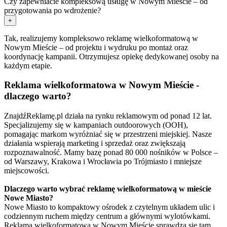
Czy zapewniacie kompleksową usługę w Nowym Mieście – od
przygotowania po wdrożenie?
+
Tak, realizujemy kompleksowo reklamę wielkoformatową w
Nowym Mieście – od projektu i wydruku po montaż oraz
koordynację kampanii. Otrzymujesz opiekę dedykowanej osoby na
każdym etapie.
Reklama wielkoformatowa w Nowym Mieście -
dlaczego warto?
ZnajdźReklamę.pl działa na rynku reklamowym od ponad 12 lat.
Specjalizujemy się w kampaniach outdoorowych (OOH),
pomagając markom wyróżniać się w przestrzeni miejskiej. Nasze
działania wspierają marketing i sprzedaż oraz zwiększają
rozpoznawalność. Mamy bazę ponad 80 000 nośników w Polsce –
od Warszawy, Krakowa i Wrocławia po Trójmiasto i mniejsze
miejscowości.
Dlaczego warto wybrać reklamę wielkoformatową w mieście
Nowe Miasto?
Nowe Miasto to kompaktowy ośrodek z czytelnym układem ulic i
codziennym ruchem między centrum a głównymi wylotówkami.
Reklama wielkoformatowa w Nowym Mieście sprawdza się tam,