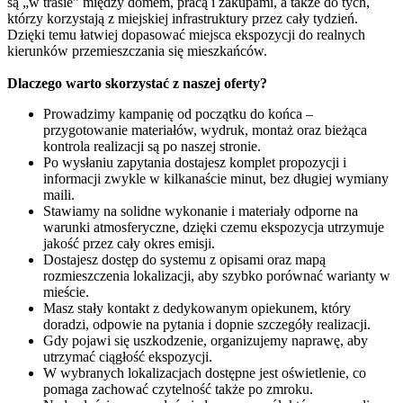
są „w trasie” między domem, pracą i zakupami, a także do tych,
którzy korzystają z miejskiej infrastruktury przez cały tydzień.
Dzięki temu łatwiej dopasować miejsca ekspozycji do realnych
kierunków przemieszczania się mieszkańców.
Dlaczego warto skorzystać z naszej oferty?
Prowadzimy kampanię od początku do końca –
przygotowanie materiałów, wydruk, montaż oraz bieżąca
kontrola realizacji są po naszej stronie.
Po wysłaniu zapytania dostajesz komplet propozycji i
informacji zwykle w kilkanaście minut, bez długiej wymiany
maili.
Stawiamy na solidne wykonanie i materiały odporne na
warunki atmosferyczne, dzięki czemu ekspozycja utrzymuje
jakość przez cały okres emisji.
Dostajesz dostęp do systemu z opisami oraz mapą
rozmieszczenia lokalizacji, aby szybko porównać warianty w
mieście.
Masz stały kontakt z dedykowanym opiekunem, który
doradzi, odpowie na pytania i dopnie szczegóły realizacji.
Gdy pojawi się uszkodzenie, organizujemy naprawę, aby
utrzymać ciągłość ekspozycji.
W wybranych lokalizacjach dostępne jest oświetlenie, co
pomaga zachować czytelność także po zmroku.