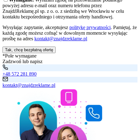
powyżej adresu e-mail oraz numeru telefonu przez
ZnajdźReklamę.pl sp. z o. o. z siedzibą we Wrocławiu w celu
kontaktu bezpośredniego i otrzymania oferty handlowej.
Wysyłając zapytanie, akceptujesz
politykę prywatności
. Pamiętaj, że
każdą zgodę możesz cofnąć w dowolnym momencie wysyłając
prośbę na adres
kontakt@znajdzreklame.pl
Tak, chcę bezpłatną ofertę
*Pole wymagane
Zadzwoń lub napisz
+48 572 281 890
kontakt@znajdzreklame.pl