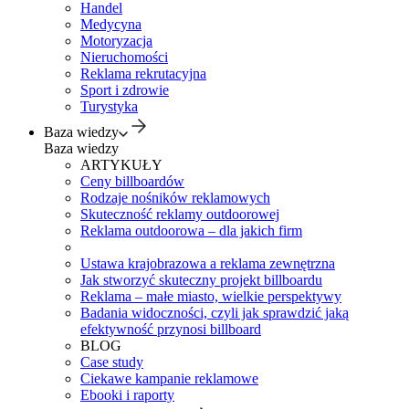
Handel
Medycyna
Motoryzacja
Nieruchomości
Reklama rekrutacyjna
Sport i zdrowie
Turystyka
Baza wiedzy
Baza wiedzy
ARTYKUŁY
Ceny billboardów
Rodzaje nośników reklamowych
Skuteczność reklamy outdoorowej
Reklama outdoorowa – dla jakich firm
Ustawa krajobrazowa a reklama zewnętrzna
Jak stworzyć skuteczny projekt billboardu
Reklama – małe miasto, wielkie perspektywy
Badania widoczności, czyli jak sprawdzić jaką
efektywność przynosi billboard
BLOG
Case study
Ciekawe kampanie reklamowe
Ebooki i raporty