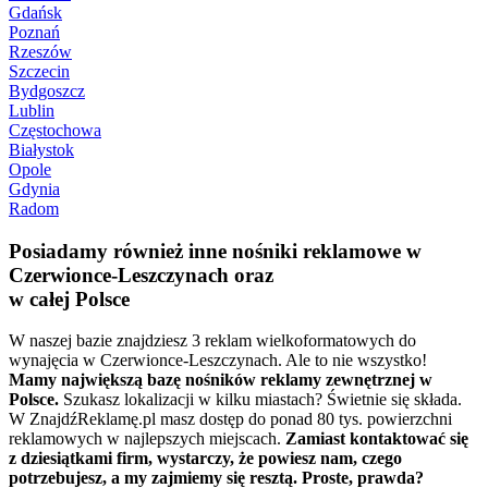
Gdańsk
Poznań
Rzeszów
Szczecin
Bydgoszcz
Lublin
Częstochowa
Białystok
Opole
Gdynia
Radom
Posiadamy również inne nośniki reklamowe w
Czerwionce-Leszczynach oraz
w całej Polsce
W naszej bazie znajdziesz 3 reklam wielkoformatowych do
wynajęcia w Czerwionce-Leszczynach. Ale to nie wszystko!
Mamy największą bazę nośników reklamy zewnętrznej w
Polsce.
Szukasz lokalizacji w kilku miastach? Świetnie się składa.
W ZnajdźReklamę.pl masz dostęp do ponad 80 tys. powierzchni
reklamowych w najlepszych miejscach.
Zamiast kontaktować się
z dziesiątkami firm, wystarczy, że powiesz nam, czego
potrzebujesz, a my zajmiemy się resztą. Proste, prawda?