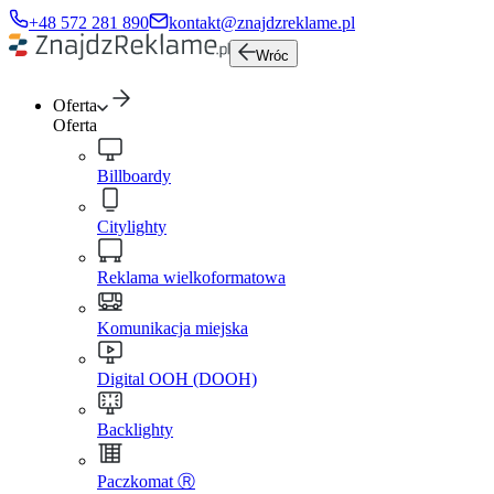
+48 572 281 890
kontakt@znajdzreklame.pl
Wróc
Oferta
Oferta
Billboardy
Citylighty
Reklama wielkoformatowa
Komunikacja miejska
Digital OOH (DOOH)
Backlighty
Paczkomat Ⓡ