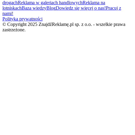
drogach
Reklama w galeriach handlowych
Reklama na
lotniskach
Baza wiedzy
Blog
Dowiedz się więcej o nas!
Pracuj z
nami!
Polityka prywatności
© Copyright 2025 ZnajdźReklamę.pl sp. z o.o. - wszelkie prawa
zastrzeżone.