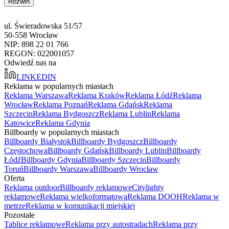
Rozwiń
ul. Świeradowska 51/57
50-558 Wrocław
NIP: 898 22 01 766
REGON: 022001057
Odwiedź nas na
LINKEDIN
Reklama w popularnych miastach
Reklama Warszawa
Reklama Kraków
Reklama Łódź
Reklama
Wrocław
Reklama Poznań
Reklama Gdańsk
Reklama
Szczecin
Reklama Bydgoszcz
Reklama Lublin
Reklama
Katowice
Reklama Gdynia
Billboardy w popularnych miastach
Billboardy Białystok
Billboardy Bydgoszcz
Billboardy
Częstochowa
Billboardy Gdańsk
Billboardy Lublin
Billboardy
Łódź
Billboardy Gdynia
Billboardy Szczecin
Billboardy
Toruń
Billboardy Warszawa
Billboardy Wrocław
Oferta
Reklama outdoor
Billboardy reklamowe
Citylighty
reklamowe
Reklama wielkoformatowa
Reklama DOOH
Reklama w
metrze
Reklama w komunikacji miejskiej
Pozostałe
Tablice reklamowe
Reklama przy autostradach
Reklama przy