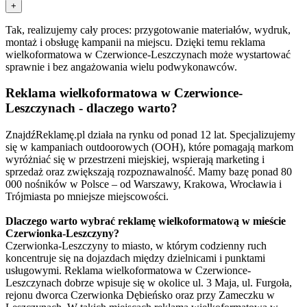
+
Tak, realizujemy cały proces: przygotowanie materiałów, wydruk,
montaż i obsługę kampanii na miejscu. Dzięki temu reklama
wielkoformatowa w Czerwionce-Leszczynach może wystartować
sprawnie i bez angażowania wielu podwykonawców.
Reklama wielkoformatowa w Czerwionce-
Leszczynach - dlaczego warto?
ZnajdźReklamę.pl działa na rynku od ponad 12 lat. Specjalizujemy
się w kampaniach outdoorowych (OOH), które pomagają markom
wyróżniać się w przestrzeni miejskiej, wspierają marketing i
sprzedaż oraz zwiększają rozpoznawalność. Mamy bazę ponad 80
000 nośników w Polsce – od Warszawy, Krakowa, Wrocławia i
Trójmiasta po mniejsze miejscowości.
Dlaczego warto wybrać reklamę wielkoformatową w mieście
Czerwionka-Leszczyny?
Czerwionka-Leszczyny to miasto, w którym codzienny ruch
koncentruje się na dojazdach między dzielnicami i punktami
usługowymi. Reklama wielkoformatowa w Czerwionce-
Leszczynach dobrze wpisuje się w okolice ul. 3 Maja, ul. Furgoła,
rejonu dworca Czerwionka Dębieńsko oraz przy Zameczku w