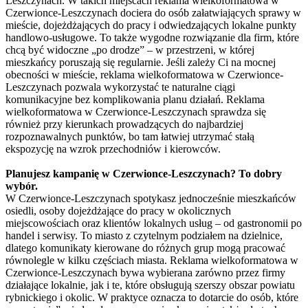
Leszczynach. W takich miejscach reklama wielkoformatowa w
Czerwionce-Leszczynach dociera do osób załatwiających sprawy w
mieście, dojeżdżających do pracy i odwiedzających lokalne punkty
handlowo-usługowe. To także wygodne rozwiązanie dla firm, które
chcą być widoczne „po drodze” – w przestrzeni, w której
mieszkańcy poruszają się regularnie. Jeśli zależy Ci na mocnej
obecności w mieście, reklama wielkoformatowa w Czerwionce-
Leszczynach pozwala wykorzystać te naturalne ciągi
komunikacyjne bez komplikowania planu działań. Reklama
wielkoformatowa w Czerwionce-Leszczynach sprawdza się
również przy kierunkach prowadzących do najbardziej
rozpoznawalnych punktów, bo tam łatwiej utrzymać stałą
ekspozycję na wzrok przechodniów i kierowców.
Planujesz kampanię w Czerwionce-Leszczynach? To dobry
wybór.
W Czerwionce-Leszczynach spotykasz jednocześnie mieszkańców
osiedli, osoby dojeżdżające do pracy w okolicznych
miejscowościach oraz klientów lokalnych usług – od gastronomii po
handel i serwisy. To miasto z czytelnym podziałem na dzielnice,
dlatego komunikaty kierowane do różnych grup mogą pracować
równolegle w kilku częściach miasta. Reklama wielkoformatowa w
Czerwionce-Leszczynach bywa wybierana zarówno przez firmy
działające lokalnie, jak i te, które obsługują szerszy obszar powiatu
rybnickiego i okolic. W praktyce oznacza to dotarcie do osób, które