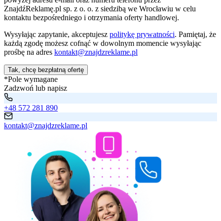
ZnajdźReklamę.pl sp. z o. o. z siedzibą we Wrocławiu w celu
kontaktu bezpośredniego i otrzymania oferty handlowej.
Wysyłając zapytanie, akceptujesz
politykę prywatności
. Pamiętaj, że
każdą zgodę możesz cofnąć w dowolnym momencie wysyłając
prośbę na adres
kontakt@znajdzreklame.pl
Tak, chcę bezpłatną ofertę
*Pole wymagane
Zadzwoń lub napisz
+48 572 281 890
kontakt@znajdzreklame.pl