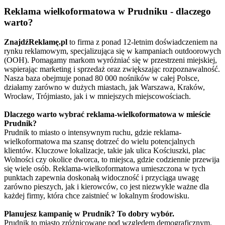
Reklama wielkoformatowa w Prudniku - dlaczego
warto?
ZnajdźReklamę.pl
to firma z ponad 12-letnim doświadczeniem na
rynku reklamowym, specjalizująca się w kampaniach outdoorowych
(OOH). Pomagamy markom wyróżniać się w przestrzeni miejskiej,
wspierając marketing i sprzedaż oraz zwiększając rozpoznawalność.
Nasza baza obejmuje ponad 80 000 nośników w całej Polsce,
działamy zarówno w dużych miastach, jak Warszawa, Kraków,
Wrocław, Trójmiasto, jak i w mniejszych miejscowościach.
Dlaczego warto wybrać reklama-wielkoformatowa w mieście
Prudnik?
Prudnik to miasto o intensywnym ruchu, gdzie reklama-
wielkoformatowa ma szansę dotrzeć do wielu potencjalnych
klientów. Kluczowe lokalizacje, takie jak ulica Kościuszki, plac
Wolności czy okolice dworca, to miejsca, gdzie codziennie przewija
się wiele osób. Reklama-wielkoformatowa umieszczona w tych
punktach zapewnia doskonałą widoczność i przyciąga uwagę
zarówno pieszych, jak i kierowców, co jest niezwykle ważne dla
każdej firmy, która chce zaistnieć w lokalnym środowisku.
Planujesz kampanię w Prudnik? To dobry wybór.
Prudnik to miasto zróżnicowane pod względem demograficznym.