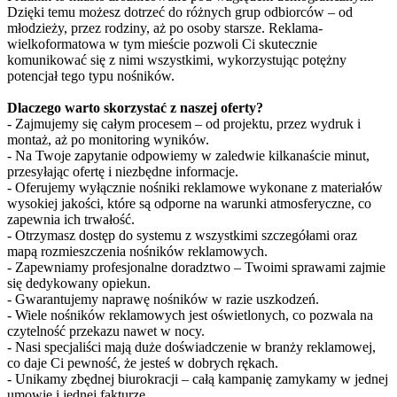
Dzięki temu możesz dotrzeć do różnych grup odbiorców – od
młodzieży, przez rodziny, aż po osoby starsze. Reklama-
wielkoformatowa w tym mieście pozwoli Ci skutecznie
komunikować się z nimi wszystkimi, wykorzystując potężny
potencjał tego typu nośników.
Dlaczego warto skorzystać z naszej oferty?
- Zajmujemy się całym procesem – od projektu, przez wydruk i
montaż, aż po monitoring wyników.
- Na Twoje zapytanie odpowiemy w zaledwie kilkanaście minut,
przesyłając ofertę i niezbędne informacje.
- Oferujemy wyłącznie nośniki reklamowe wykonane z materiałów
wysokiej jakości, które są odporne na warunki atmosferyczne, co
zapewnia ich trwałość.
- Otrzymasz dostęp do systemu z wszystkimi szczegółami oraz
mapą rozmieszczenia nośników reklamowych.
- Zapewniamy profesjonalne doradztwo – Twoimi sprawami zajmie
się dedykowany opiekun.
- Gwarantujemy naprawę nośników w razie uszkodzeń.
- Wiele nośników reklamowych jest oświetlonych, co pozwala na
czytelność przekazu nawet w nocy.
- Nasi specjaliści mają duże doświadczenie w branży reklamowej,
co daje Ci pewność, że jesteś w dobrych rękach.
- Unikamy zbędnej biurokracji – całą kampanię zamykamy w jednej
umowie i jednej fakturze.