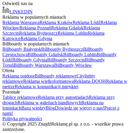
Odwiedź nas na
LINKEDIN
Reklama w popularnych miastach
Reklama Warszawa
Reklama Kraków
Reklama Łódź
Reklama
Wrocław
Reklama Poznań
Reklama Gdańsk
Reklama
Szczecin
Reklama Bydgoszcz
Reklama Lublin
Reklama
Katowice
Reklama Gdynia
Billboardy w popularnych miastach
Billboardy Białystok
Billboardy Bydgoszcz
Billboardy
Częstochowa
Billboardy Gdańsk
Billboardy Lublin
Billboardy
Łódź
Billboardy Gdynia
Billboardy Szczecin
Billboardy
Toruń
Billboardy Warszawa
Billboardy Wrocław
Oferta
Reklama outdoor
Billboardy reklamowe
Citylighty
reklamowe
Reklama wielkoformatowa
Reklama DOOH
Reklama w
metrze
Reklama w komunikacji miejskiej
Pozostałe
Tablice reklamowe
Reklama przy autostradach
Reklama przy
drogach
Reklama w galeriach handlowych
Reklama na
lotniskach
Baza wiedzy
Blog
Dowiedz się więcej o nas!
Pracuj z
nami!
Polityka prywatności
© Copyright 2025 ZnajdźReklamę.pl sp. z o.o. - wszelkie prawa
zastrzeżone.