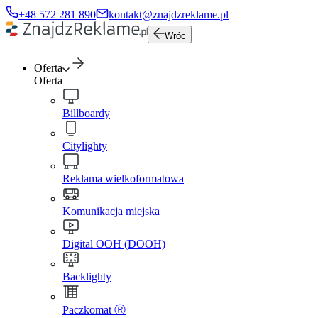
+48 572 281 890
kontakt@znajdzreklame.pl
Wróc
Oferta
Oferta
Billboardy
Citylighty
Reklama wielkoformatowa
Komunikacja miejska
Digital OOH (DOOH)
Backlighty
Paczkomat Ⓡ