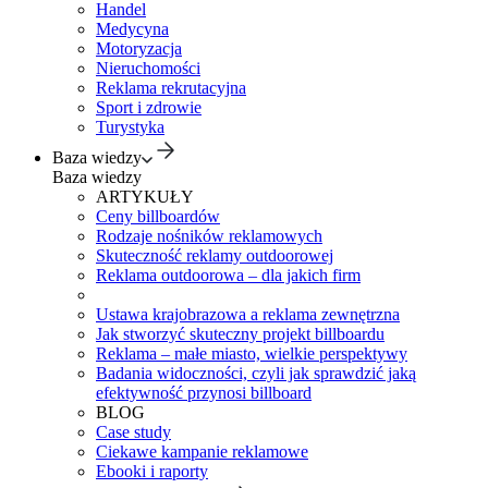
Handel
Medycyna
Motoryzacja
Nieruchomości
Reklama rekrutacyjna
Sport i zdrowie
Turystyka
Baza wiedzy
Baza wiedzy
ARTYKUŁY
Ceny billboardów
Rodzaje nośników reklamowych
Skuteczność reklamy outdoorowej
Reklama outdoorowa – dla jakich firm
Ustawa krajobrazowa a reklama zewnętrzna
Jak stworzyć skuteczny projekt billboardu
Reklama – małe miasto, wielkie perspektywy
Badania widoczności, czyli jak sprawdzić jaką
efektywność przynosi billboard
BLOG
Case study
Ciekawe kampanie reklamowe
Ebooki i raporty