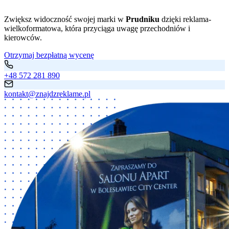
Zwiększ widoczność swojej marki w
Prudniku
dzięki reklama-
wielkoformatowa, która przyciąga uwagę przechodniów i
kierowców.
Otrzymaj bezpłatną wycenę
+48 572 281 890
kontakt@znajdzreklame.pl