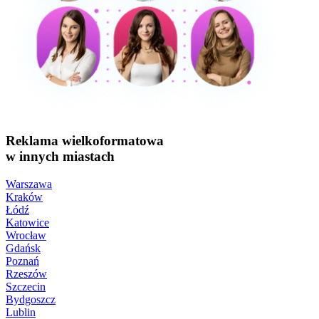
Reklama wielkoformatowa
w innych miastach
Warszawa
Kraków
Łódź
Katowice
Wrocław
Gdańsk
Poznań
Rzeszów
Szczecin
Bydgoszcz
Lublin