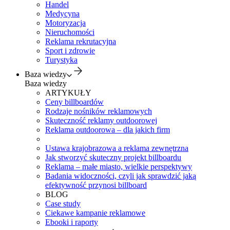
Handel
Medycyna
Motoryzacja
Nieruchomości
Reklama rekrutacyjna
Sport i zdrowie
Turystyka
Baza wiedzy
Baza wiedzy
ARTYKUŁY
Ceny billboardów
Rodzaje nośników reklamowych
Skuteczność reklamy outdoorowej
Reklama outdoorowa – dla jakich firm
Ustawa krajobrazowa a reklama zewnętrzna
Jak stworzyć skuteczny projekt billboardu
Reklama – małe miasto, wielkie perspektywy
Badania widoczności, czyli jak sprawdzić jaką
efektywność przynosi billboard
BLOG
Case study
Ciekawe kampanie reklamowe
Ebooki i raporty