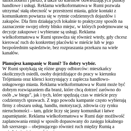
samochodem i pieszo, a także do klientów odwiedzających punkty
handlowe i usługi. Reklama wielkoformatowa w Rumi pozwala
utrzymać stałą obecność w przestrzeni miasta, gdzie kontakt z
komunikatem powtarza się w rytmie codziennych dojazdów i
zakupów. Dla firm działających lokalnie to praktyczny sposób na
zaznaczenie swojej oferty blisko miejsc, w których podejmowane są
decyzje zakupowe i wybierane są usługi. Reklama
wielkoformatowa w Rumi sprawdza się również wtedy, gdy chcesz
kierować ruch do konkretnej placówki w mieście lub w jego
bezpośrednim sąsiedztwie, bez rozpraszania przekazu na wiele
kanałów.
Planujesz kampanię w Rumi? To dobry wybór.
W Rumi spotykają się różne grupy odbiorców: mieszkańcy
okolicznych osiedli, osoby dojeżdżające do pracy w kierunku
Trójmiasta oraz klienci korzystający z zaplecza handlowo-
usługowego miasta. Reklama wielkoformatowa w Rumi może być
dobrym rozwiązaniem dla branż, które chcą dotrzeć zarówno do
osób „w biegu”, jak i tych, które spędzają czas w mieście przy
codziennych sprawach. Z tego powodu kampanie często wybierają
firmy z obszaru usług, handlu, motoryzacji, zdrowia czy rynku
nieruchomości – tam, gdzie liczy się jasny komunikat i łatwe
zapamiętanie. Reklama wielkoformatowa w Rumi daje możliwość
zaplanowania emisji w sposób dopasowany do zasięgu lokalnego
lub szerszego – obejmującego również ruch między Rumią a