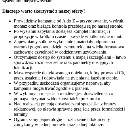
sąsiednimi miejscowościami.
Dlaczego warto skorzystać z naszej oferty?
Prowadzimy kampanię od A do Z – przygotowanie, wydruk,
montaż oraz bieżąca kontrola przebiegu są po naszej stronie.
Po wysłaniu zapytania dostajesz komplet informacji i
propozycje w krótkim czasie – zwykle w kilkanaście minut.
Zapewniamy solidne wykonanie i materiały odporne na
warunki pogodowe, dzięki czemu reklama wielkoformatowa
zachowuje czytelność w codziennym użytkowaniu.
Otrzymujesz dostęp do systemu z mapą i szczegółami – łatwo
sprawdzisz rozmieszczenie oraz parametry dostępnych
lokalizacji.
Masz wsparcie dedykowanego opiekuna, który prowadzi Cię
przez ustalenia i odpowiada na pytania na każdym etapie.
W przypadku uszkodzeń organizujemy naprawę, aby
kampania mogła trwać zgodnie z planem.
W wybranych miejscach możliwe jest doświetlenie, co
pomaga utrzymać widoczność także po zmroku.
Nad realizacją pracują doświadczeni specjaliści z branży
reklamowej, co ułatwia sprawne przejście przez formalności i
terminy.
Ograniczamy papierologię – rozliczenie i dokumenty
zamykamy w jednej umowie oraz jednej fakturze.