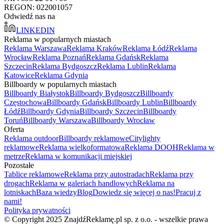
REGON: 022001057
Odwiedź nas na
LINKEDIN
Reklama w popularnych miastach
Reklama Warszawa
Reklama Kraków
Reklama Łódź
Reklama
Wrocław
Reklama Poznań
Reklama Gdańsk
Reklama
Szczecin
Reklama Bydgoszcz
Reklama Lublin
Reklama
Katowice
Reklama Gdynia
Billboardy w popularnych miastach
Billboardy Białystok
Billboardy Bydgoszcz
Billboardy
Częstochowa
Billboardy Gdańsk
Billboardy Lublin
Billboardy
Łódź
Billboardy Gdynia
Billboardy Szczecin
Billboardy
Toruń
Billboardy Warszawa
Billboardy Wrocław
Oferta
Reklama outdoor
Billboardy reklamowe
Citylighty
reklamowe
Reklama wielkoformatowa
Reklama DOOH
Reklama w
metrze
Reklama w komunikacji miejskiej
Pozostałe
Tablice reklamowe
Reklama przy autostradach
Reklama przy
drogach
Reklama w galeriach handlowych
Reklama na
lotniskach
Baza wiedzy
Blog
Dowiedz się więcej o nas!
Pracuj z
nami!
Polityka prywatności
© Copyright 2025 ZnajdźReklamę.pl sp. z o.o. - wszelkie prawa