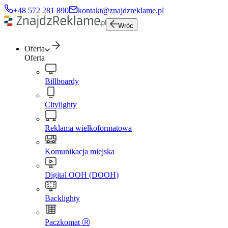
+48 572 281 890
kontakt@znajdzreklame.pl
Wróc
Oferta
Oferta
Billboardy
Citylighty
Reklama wielkoformatowa
Komunikacja miejska
Digital OOH (DOOH)
Backlighty
Paczkomat Ⓡ