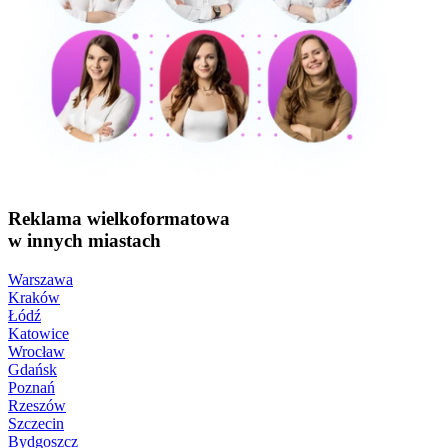
Reklama wielkoformatowa
w innych miastach
Warszawa
Kraków
Łódź
Katowice
Wrocław
Gdańsk
Poznań
Rzeszów
Szczecin
Bydgoszcz