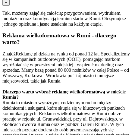
+
Tak, możemy zająć się całością: przygotowaniem, wydrukiem,
montażem oraz koordynacją terminu startu w Rumi. Otrzymujesz
jednego opiekuna i jasne ustalenia na każdym etapie.
Reklama wielkoformatowa w Rumi - dlaczego
warto?
ZnajdźReklamę.pl działa na rynku od ponad 12 lat. Specjalizujemy
się w kampaniach outdoorowych (OOH), pomagając markom
wyróżniać się w przestrzeni miejskiej i wspierać marketing oraz
sprzedaż. Mamy bazę ponad 80 000 nośników w całej Polsce – od
Warszawy, Krakowa i Wrocławia po Trójmiasto i mniejsze
miejscowości, takie jak Rumia.
Dlaczego warto wybrać reklamę wielkoformatową w mieście
Rumia?
Rumia to miasto o wyraźnym, codziennym ruchu między
dzielnicami i usługami, które skupia się w kluczowych punktach
komunikacyjnych. Reklama wielkoformatowa w Rumi dobrze
pracuje w rejonie ul. Grunwaldzkiej, przy ul. Dąbrowskiego, w
okolicach dworca Rumia oraz w pobliżu Galerii Rumia. W tych
miejscach przekaz dociera do osób przemieszczających się