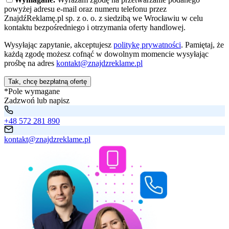
powyżej adresu e-mail oraz numeru telefonu przez
ZnajdźReklamę.pl sp. z o. o. z siedzibą we Wrocławiu w celu
kontaktu bezpośredniego i otrzymania oferty handlowej.
Wysyłając zapytanie, akceptujesz
politykę prywatności
. Pamiętaj, że
każdą zgodę możesz cofnąć w dowolnym momencie wysyłając
prośbę na adres
kontakt@znajdzreklame.pl
Tak, chcę bezpłatną ofertę
*Pole wymagane
Zadzwoń lub napisz
+48 572 281 890
kontakt@znajdzreklame.pl