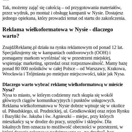
Tak, możemy zająć się całością – od przygotowania materiałów,
przez wydruk, po montaż i obsługę kampanii w Nysie. Dostajesz
jednego opiekuna, który prowadzi temat od startu do zakończenia.
Reklama wielkoformatowa w Nysie - dlaczego
warto?
ZnajdźReklamę.pl działa na rynku reklamowym od ponad 12 lat.
Specjalizujemy się w kampaniach outdoorowych (OOH) i
pomagamy markom wyróżniać się w przestrzeni miejskiej,
wspierając marketing, sprzedaż oraz rozpoznawalność. Mamy bazę
ponad 80 000 nośników w całej Polsce – od Warszawy, Krakowa,
Wrocławia i Trójmiasta po mniejsze miejscowości, takie jak Nysa.
Dlaczego warto wybrać reklamę wielkoformatową w mieście
Nysa?
Nysa to miasto, w którym codzienny ruch skupia się wokół
głównych ciągów komunikacyjnych i punktów usługowych.
Reklama wielkoformatowa w Nysie dobrze wpisuje się w okolice
ul. Piłsudskiego, ul. Prudnickiej, ul. Grodkowskiej oraz rejon Rynku
i Bazyliki św. Jakuba i św. Agnieszki – miejsc, przy których
mieszkańcy są w drodze do pracy, urzędów i sklepów. Dla
lokalnych firm oznacza to możliwość obecności w przestrzeni, w