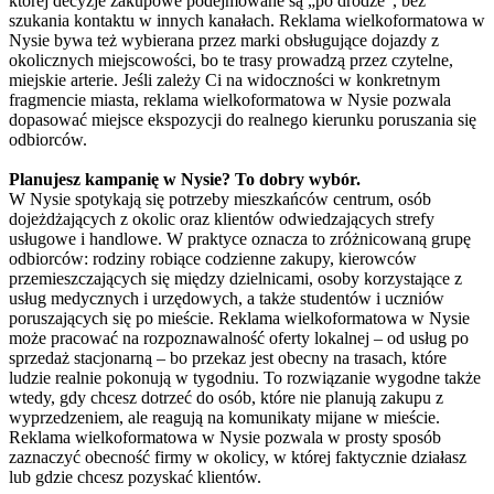
której decyzje zakupowe podejmowane są „po drodze”, bez
szukania kontaktu w innych kanałach. Reklama wielkoformatowa w
Nysie bywa też wybierana przez marki obsługujące dojazdy z
okolicznych miejscowości, bo te trasy prowadzą przez czytelne,
miejskie arterie. Jeśli zależy Ci na widoczności w konkretnym
fragmencie miasta, reklama wielkoformatowa w Nysie pozwala
dopasować miejsce ekspozycji do realnego kierunku poruszania się
odbiorców.
Planujesz kampanię w Nysie? To dobry wybór.
W Nysie spotykają się potrzeby mieszkańców centrum, osób
dojeżdżających z okolic oraz klientów odwiedzających strefy
usługowe i handlowe. W praktyce oznacza to zróżnicowaną grupę
odbiorców: rodziny robiące codzienne zakupy, kierowców
przemieszczających się między dzielnicami, osoby korzystające z
usług medycznych i urzędowych, a także studentów i uczniów
poruszających się po mieście. Reklama wielkoformatowa w Nysie
może pracować na rozpoznawalność oferty lokalnej – od usług po
sprzedaż stacjonarną – bo przekaz jest obecny na trasach, które
ludzie realnie pokonują w tygodniu. To rozwiązanie wygodne także
wtedy, gdy chcesz dotrzeć do osób, które nie planują zakupu z
wyprzedzeniem, ale reagują na komunikaty mijane w mieście.
Reklama wielkoformatowa w Nysie pozwala w prosty sposób
zaznaczyć obecność firmy w okolicy, w której faktycznie działasz
lub gdzie chcesz pozyskać klientów.