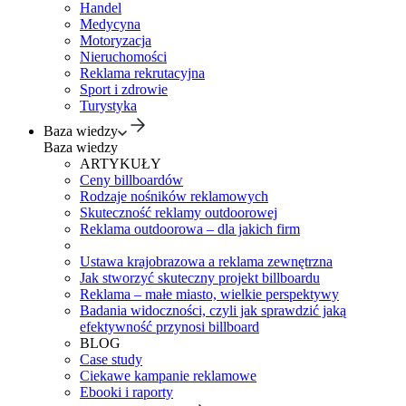
Handel
Medycyna
Motoryzacja
Nieruchomości
Reklama rekrutacyjna
Sport i zdrowie
Turystyka
Baza wiedzy
Baza wiedzy
ARTYKUŁY
Ceny billboardów
Rodzaje nośników reklamowych
Skuteczność reklamy outdoorowej
Reklama outdoorowa – dla jakich firm
Ustawa krajobrazowa a reklama zewnętrzna
Jak stworzyć skuteczny projekt billboardu
Reklama – małe miasto, wielkie perspektywy
Badania widoczności, czyli jak sprawdzić jaką
efektywność przynosi billboard
BLOG
Case study
Ciekawe kampanie reklamowe
Ebooki i raporty