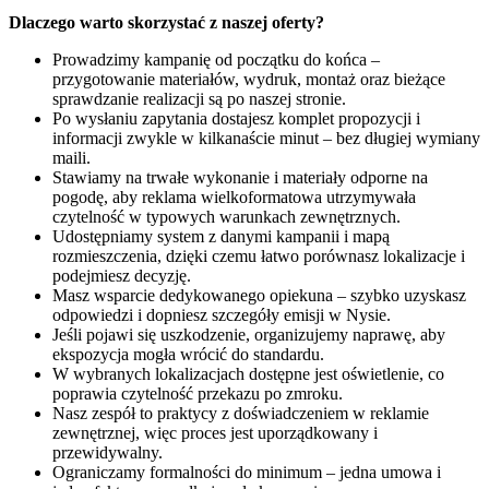
Dlaczego warto skorzystać z naszej oferty?
Prowadzimy kampanię od początku do końca –
przygotowanie materiałów, wydruk, montaż oraz bieżące
sprawdzanie realizacji są po naszej stronie.
Po wysłaniu zapytania dostajesz komplet propozycji i
informacji zwykle w kilkanaście minut – bez długiej wymiany
maili.
Stawiamy na trwałe wykonanie i materiały odporne na
pogodę, aby reklama wielkoformatowa utrzymywała
czytelność w typowych warunkach zewnętrznych.
Udostępniamy system z danymi kampanii i mapą
rozmieszczenia, dzięki czemu łatwo porównasz lokalizacje i
podejmiesz decyzję.
Masz wsparcie dedykowanego opiekuna – szybko uzyskasz
odpowiedzi i dopniesz szczegóły emisji w Nysie.
Jeśli pojawi się uszkodzenie, organizujemy naprawę, aby
ekspozycja mogła wrócić do standardu.
W wybranych lokalizacjach dostępne jest oświetlenie, co
poprawia czytelność przekazu po zmroku.
Nasz zespół to praktycy z doświadczeniem w reklamie
zewnętrznej, więc proces jest uporządkowany i
przewidywalny.
Ograniczamy formalności do minimum – jedna umowa i