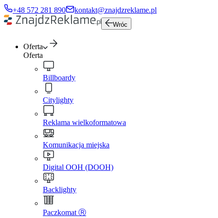
+48 572 281 890
kontakt@znajdzreklame.pl
Wróc
Oferta
Oferta
Billboardy
Citylighty
Reklama wielkoformatowa
Komunikacja miejska
Digital OOH (DOOH)
Backlighty
Paczkomat Ⓡ