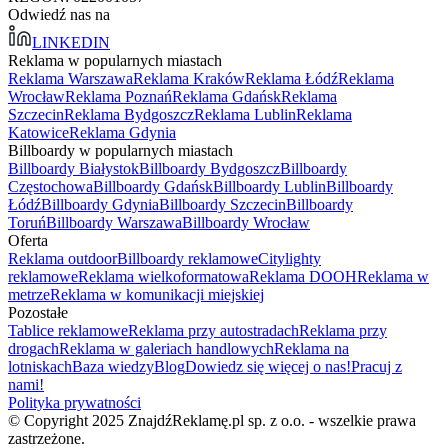
Odwiedź nas na
LINKEDIN
Reklama w popularnych miastach
Reklama Warszawa
Reklama Kraków
Reklama Łódź
Reklama
Wrocław
Reklama Poznań
Reklama Gdańsk
Reklama
Szczecin
Reklama Bydgoszcz
Reklama Lublin
Reklama
Katowice
Reklama Gdynia
Billboardy w popularnych miastach
Billboardy Białystok
Billboardy Bydgoszcz
Billboardy
Częstochowa
Billboardy Gdańsk
Billboardy Lublin
Billboardy
Łódź
Billboardy Gdynia
Billboardy Szczecin
Billboardy
Toruń
Billboardy Warszawa
Billboardy Wrocław
Oferta
Reklama outdoor
Billboardy reklamowe
Citylighty
reklamowe
Reklama wielkoformatowa
Reklama DOOH
Reklama w
metrze
Reklama w komunikacji miejskiej
Pozostałe
Tablice reklamowe
Reklama przy autostradach
Reklama przy
drogach
Reklama w galeriach handlowych
Reklama na
lotniskach
Baza wiedzy
Blog
Dowiedz się więcej o nas!
Pracuj z
nami!
Polityka prywatności
© Copyright 2025 ZnajdźReklamę.pl sp. z o.o. - wszelkie prawa
zastrzeżone.